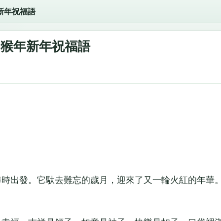
年新年祝福語
16猴年新年祝福語
時出發。它馱去難忘的歲月，迎來了又一輪火紅的年華