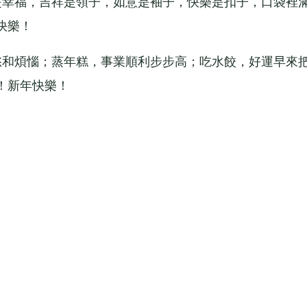
幸福，吉祥是領子，如意是袖子，快樂是扣子，口袋裡
快樂！
和煩惱；蒸年糕，事業順利步步高；吃水餃，好運早來
！新年快樂！