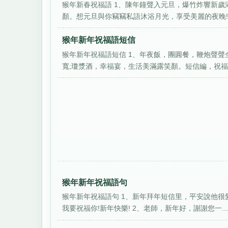
猴年新春祝福語 1、陳年鐘聲入元旦，爆竹炸響新
顏。想元旦與你竊竊私語沐浴月光，享受美麗的夜晚! 2
猴年新年祝福語短信
猴年新年祝福語短信 1、年夜飯，團圓餐，鞭炮聲聲
寬;瓊漿酒，幸福宴，生活美滿露笑顏。短信編，祝福寫
猴年新年祝福語句
猴年新年祝福語句 1、新年拜年短信里，平安說他很愛
我要祝福你!新年快樂! 2、老師，新年好，謝謝您一..