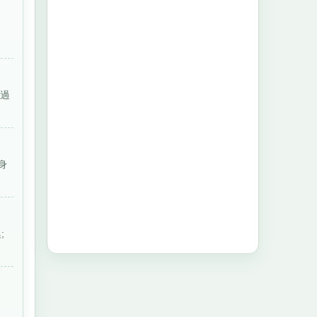
、
渡過
身
;