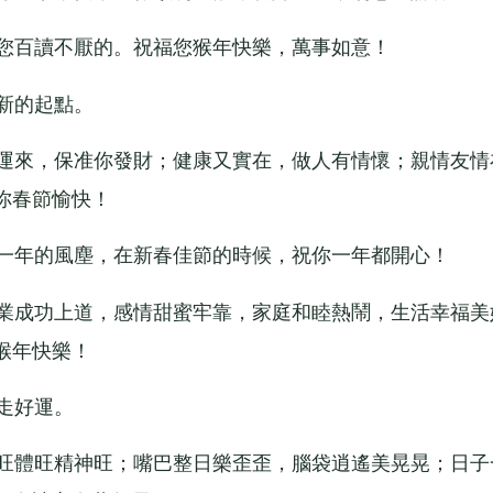
您百讀不厭的。祝福您猴年快樂，萬事如意！
新的起點。
運來，保准你發財；健康又實在，做人有情懷；親情友情
你春節愉快！
一年的風塵，在新春佳節的時候，祝你一年都開心！
業成功上道，感情甜蜜牢靠，家庭和睦熱鬧，生活幸福美
猴年快樂！
走好運。
旺體旺精神旺；嘴巴整日樂歪歪，腦袋逍遙美晃晃；日子