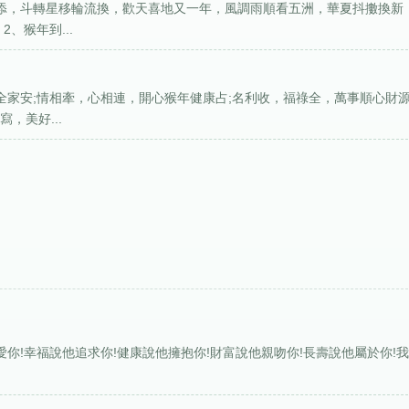
歲添，斗轉星移輪流換，歡天喜地又一年，風調雨順看五洲，華夏抖擻換新
、猴年到...
全家安;情相牽，心相連，開心猴年健康占;名利收，福祿全，萬事順心財
，美好...
你!幸福說他追求你!健康說他擁抱你!財富說他親吻你!長壽說他屬於你!
.