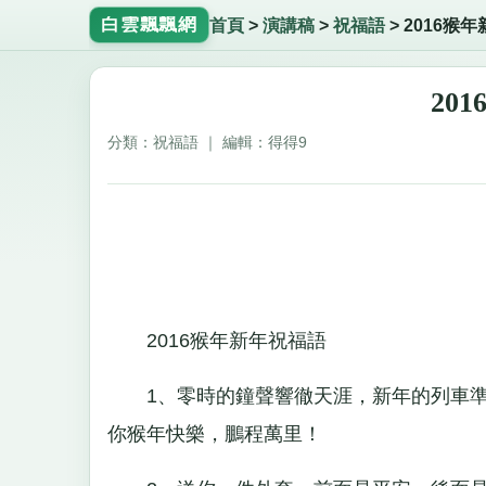
白雲飄飄網
首頁
>
演講稿
>
祝福語
>
2016猴
20
分類：祝福語 ｜ 編輯：得得9
2016猴年新年祝福語
1、零時的鐘聲響徹天涯，新年的列車準
你猴年快樂，鵬程萬里！