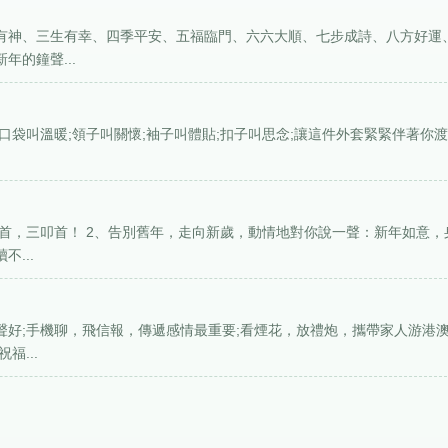
目有神、三生有幸、四季平安、五福臨門、六六大順、七步成詩、八方好運
年的鐘聲...
：口袋叫溫暖;領子叫關懷;袖子叫體貼;扣子叫思念;讓這件外套緊緊伴著你
二叩首，三叩首！ 2、告別舊年，走向新歲，動情地對你說一聲：新年如意，
...
聲好;手機聊，飛信報，傳遞感情最重要;看煙花，放禮炮，攜帶家人游港澳
福...