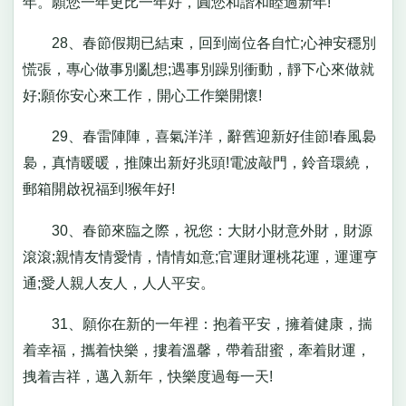
年。願您一年更比一年好，圓您和諧和睦過新年!
28、春節假期已結束，回到崗位各自忙;心神安穩別
慌張，專心做事別亂想;遇事別躁別衝動，靜下心來做就
好;願你安心來工作，開心工作樂開懷!
29、春雷陣陣，喜氣洋洋，辭舊迎新好佳節!春風裊
裊，真情暖暖，推陳出新好兆頭!電波敲門，鈴音環繞，
郵箱開啟祝福到!猴年好!
30、春節來臨之際，祝您：大財小財意外財，財源
滾滾;親情友情愛情，情情如意;官運財運桃花運，運運亨
通;愛人親人友人，人人平安。
31、願你在新的一年裡：抱着平安，擁着健康，揣
着幸福，攜着快樂，摟着溫馨，帶着甜蜜，牽着財運，
拽着吉祥，邁入新年，快樂度過每一天!