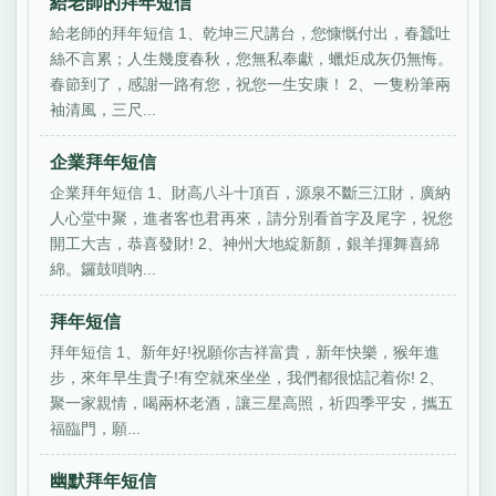
給老師的拜年短信
給老師的拜年短信 1、乾坤三尺講台，您慷慨付出，春蠶吐
絲不言累；人生幾度春秋，您無私奉獻，蠟炬成灰仍無悔。
春節到了，感謝一路有您，祝您一生安康！ 2、一隻粉筆兩
袖清風，三尺...
企業拜年短信
企業拜年短信 1、財高八斗十頂百，源泉不斷三江財，廣納
人心堂中聚，進者客也君再來，請分別看首字及尾字，祝您
開工大吉，恭喜發財! 2、神州大地綻新顏，銀羊揮舞喜綿
綿。鑼鼓嗩吶...
拜年短信
拜年短信 1、新年好!祝願你吉祥富貴，新年快樂，猴年進
步，來年早生貴子!有空就來坐坐，我們都很惦記着你! 2、
聚一家親情，喝兩杯老酒，讓三星高照，祈四季平安，攜五
福臨門，願...
幽默拜年短信