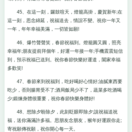
45、在這一刻，鑼鼓喧天，燈籠高掛，慶賀新年;在
這一刻，思念綿延，祝福送去，情誼不變。祝你一年又
一年，年年幸福美滿，一切皆如願!
46、爆竹聲聲笑，春節祝福到。燈籠圓又圓，照亮
幸福年;朋友提前拜個年，好運一年接一年;手機震震短信
到，預示祝福已送到。祝你春節快樂好運道，闔家幸福
多歡笑!
47、春節來到祝福到，吃好喝好心情好;油膩東西要
吃少，否則腸胃受不了;酒局飯局少不了，蔬菜多吃酒喝
少;鍛煉身體很重要，祝你春節快樂身體好!
48、想除夕盼除夕，此刻眨眼即除夕;說祝福送祝
福，送你滿滿許多福。思朋友念朋友，猴年好運跟你走;
寄祝願傳祝願，祝你開心每一天。