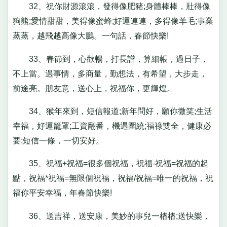
32、祝你財源滾滾，發得像肥豬;身體棒棒，壯得像
狗熊;愛情甜甜，美得像蜜蜂;好運連連，多得像羊毛;事業
蒸蒸，越飛越高像大鵬。一句話，春節快樂!
33、春節到，心歡暢，打長譜，算細帳，過日子，
不上當。遇事情，多商量，勤想法，有希望，大步走，
前途亮。朋友意，送心上，祝福你，更輝煌。
34、猴年來到，短信報道;新年問好，願你微笑;生活
幸福，好運籠罩;工資翻番，機遇圍繞;福祿雙全，健康必
要;短信一條，一切安好。
35、祝福+祝福=很多個祝福，祝福-祝福=祝福的起
點，祝福*祝福=無限個祝福，祝福/祝福=唯一的祝福，祝
福你平安幸福，年春節快樂!
36、送吉祥，送安康，美妙的事兒一樁樁;送快樂，