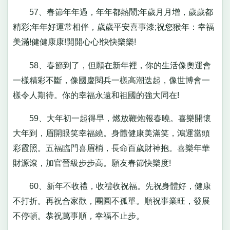
57、春節年年過，年年都熱鬧;年歲月月增，歲歲都
精彩;年年好運常相伴，歲歲平安喜事漆;祝您猴年：幸福
美滿!健健康康!開開心心!快快樂樂!
58、春節到了，但願在新年裡，你的生活像奧運會
一樣精彩不斷，像國慶閱兵一樣高潮迭起，像世博會一
樣令人期待。你的幸福永遠和祖國的強大同在!
59、大年初一起得早，燃放鞭炮報春曉。喜樂開懷
大年到，眉開眼笑幸福繞。身體健康美滿笑，鴻運當頭
彩霞照。五福臨門喜眉梢，長命百歲財神抱。喜樂年華
財源滾，加官晉級步步高。願友春節快樂度!
60、新年不收禮，收禮收祝福。先祝身體好，健康
不打折。再祝合家歡，團圓不孤單。順祝事業旺，發展
不停頓。恭祝萬事順，幸福不止步。