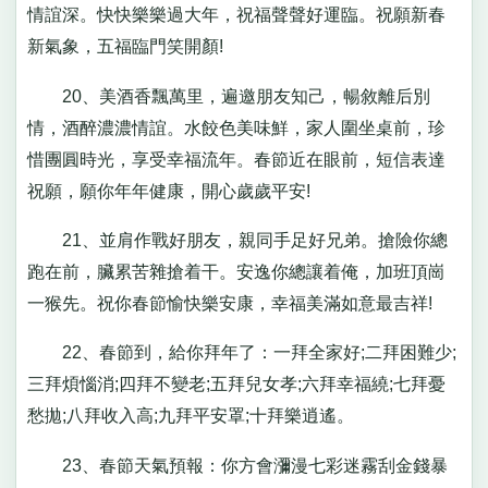
情誼深。快快樂樂過大年，祝福聲聲好運臨。祝願新春
新氣象，五福臨門笑開顏!
20、美酒香飄萬里，遍邀朋友知己，暢敘離后別
情，酒醉濃濃情誼。水餃色美味鮮，家人圍坐桌前，珍
惜團圓時光，享受幸福流年。春節近在眼前，短信表達
祝願，願你年年健康，開心歲歲平安!
21、並肩作戰好朋友，親同手足好兄弟。搶險你總
跑在前，臟累苦雜搶着干。安逸你總讓着俺，加班頂崗
一猴先。祝你春節愉快樂安康，幸福美滿如意最吉祥!
22、春節到，給你拜年了：一拜全家好;二拜困難少;
三拜煩惱消;四拜不變老;五拜兒女孝;六拜幸福繞;七拜憂
愁拋;八拜收入高;九拜平安罩;十拜樂逍遙。
23、春節天氣預報：你方會瀰漫七彩迷霧刮金錢暴