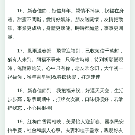
16、新春佳節，短信拜年。親情不掉線，祝福在身
邊。甜蜜不間斷，愛情好姻緣。朋友送關懷，友情把勁
添。事業更成功，身體更康健。時時都如意，事事更圓
滿。
17、風雨送春歸，飛雪迎福到，已收短信千萬封，
猶有人未到。阿福不爭先，只等吉時報，待到祈願變現
時，俺隨鞭炮笑。心中只有你，老友常念叨，大年初一
祝福你，猴年吉星照!祝春節快樂，好運連連!
18、新春佳節到，我把福來祝，好運天天交，生活
步步高，彩票期期中，打牌次次贏，口味頓頓好，若敢
把我忘，小心挨棍棒!
19、紅梅白雪兩相映，美景怡人迎新春。國泰民安
拍手慶，社會和諧人心寧。夫妻和睦子盡孝，親朋好友