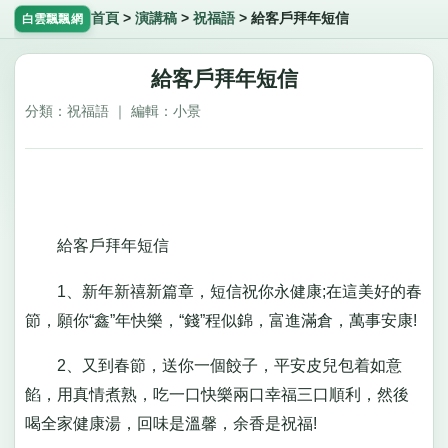
首頁
>
演講稿
>
祝福語
>
給客戶拜年短信
白雲飄飄網
給客戶拜年短信
分類：祝福語 ｜ 編輯：小景
給客戶拜年短信
1、新年新禧新篇章，短信祝你永健康;在這美好的春
節，願你“鑫”年快樂，“錢”程似錦，富進滿倉，萬事安康!
2、又到春節，送你一個餃子，平安皮兒包着如意
餡，用真情煮熟，吃一口快樂兩口幸福三口順利，然後
喝全家健康湯，回味是溫馨，余香是祝福!