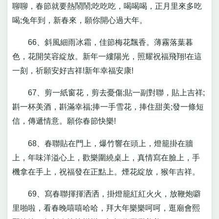
聊聊，春節就要熱鬧鬧;吃吃吃，喝喝喝，正月里來多吃
喝;兔年到，新春來，願你開心過大年。
66、斜風細雨冰霜，佳節梅花飄香。薄霧落葉暮
色，花開笑容綻放。新年一縷陽光，照耀祝福飛翔!在這
一刻，祈願安好吉祥!新年幸福安康!
67、剪一紙窗花，剪去憂傷;貼一副對聯，貼上吉祥;
斟一杯美酒，斟滿幸福;捧一手雪花，捧住甜美;發一條短
信，傳遞情意。願你春節快樂!
68、春聯貼在門上，爆竹響在頭上，燈籠掛在牆
上，年味洋溢心上，歡樂圍繞桌上，真情寫在臉上，手
機拿在手上，祝福發在正點上。煙花綻放，猴年吉祥。
69、寫春聯揮揮洒洒，掛燈籠紅紅火火，放鞭炮噼
里啪啦，看春晚嘻嘻哈哈，拜大年樂樂呵呵，逛廟會熙