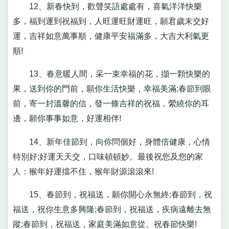
12、新春快到，歡聲笑語處處有，喜氣洋洋快樂
多，福到運到祝福到，人旺運旺財運旺，願君歲末交好
運，吉祥如意萬事順，健康平安福滿多，大吉大利氣更
順!
13、春意暖人間，采一束幸福的花，擷一顆快樂的
果，送到你的門前，願你生活快樂，幸福美滿;春節到眼
前，寄一封溫馨的信，發一條吉祥的祝福，縈繞你的耳
邊，願你事事如意，好運相伴!
14、新年佳節到，向你問個好，身體倍健康，心情
特別好;好運天天交，口味頓頓妙。最後祝您及您的家
人：猴年好運擋不住，猴年財源滾滾來!
15、春節到，祝福送，願你開心永無終;春節到，祝
福送，祝你生意多興隆;春節到，祝福送，疾病遠離去無
蹤;春節到，祝福送，家庭美滿如意從。祝春節快樂!