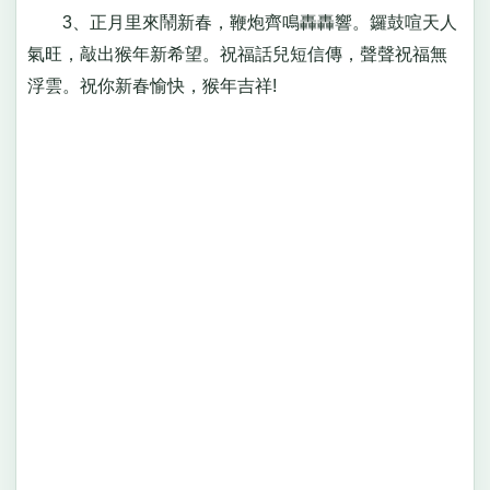
3、正月里來鬧新春，鞭炮齊鳴轟轟響。鑼鼓喧天人
氣旺，敲出猴年新希望。祝福話兒短信傳，聲聲祝福無
浮雲。祝你新春愉快，猴年吉祥!