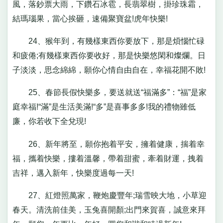
風，落鈔票大雨，下鑽石冰雹，長翡翠樹，掛珍珠霜，
結瑪瑙果，當心挨砸，速備聚寶盆!虎年快樂!
24、猴年到，有幾樣東西你要放下，那是煩惱忙碌
和疲倦;有幾樣東西你要收好，那是快樂悠閑和燦爛。日
子淡淡，思念綿綿，願你心情自由自在，幸福花開不敗!
25、春節長假快樂多，要送就送“福滿多”：“福”是家
庭幸福!“滿”是生活美滿!“多”是喜事多多!我的禮物雖低
廉，你若收下全兌現!
26、新年將至，願你抱着平安，擁着健康，揣着幸
福，攜着快樂，摟着溫馨，帶着甜蜜，牽着財運，拽着
吉祥，邁入新年，快樂度過每一天!
27、紅燈照萬家，鞭炮慶豐年;瑞雪映大地，小草迎
春天。清洗前佳美，玉兔喜開顏;出門來賀喜，誠意來拜