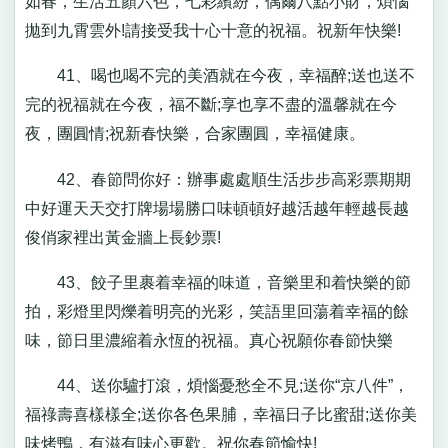
如春，生活五顏六色，七彩繽紛，偶爾八點小財，煩惱
拋到九霄雲外!請接受我十心十意的祝福。祝新年快樂!
41、喝也喝不完的美酒就在今夜，幸福醉;送也送不
完的祝福就在今夜，福不斷;享也享不盡的溫馨就在今
夜，團圓情;祝新春快樂，合家團圓，幸福健康。
42、春節問你好：辦事處處順生活步步高彩票期期
中好運天天交打牌場場勝口味頓頓好越活越年輕越長越
俊俏家裡出黃金牆上長鈔票!
43、餃子里裹着幸福的味道，音樂里和着快樂的節
拍，彩燈里閃爍着明亮的光彩，笑語里回蕩着幸福的餘
味，節日里濃縮着永恆的祝福。真心祝願你春節快樂
44、送你驢打滾，煩惱憂愁全不見;送你“京八件”，
福祿壽喜樣樣全;送你各色果脯，幸福日子比蜜甜;送你美
味烤鴨，有滋有味心更歡。祝你春節愉快!