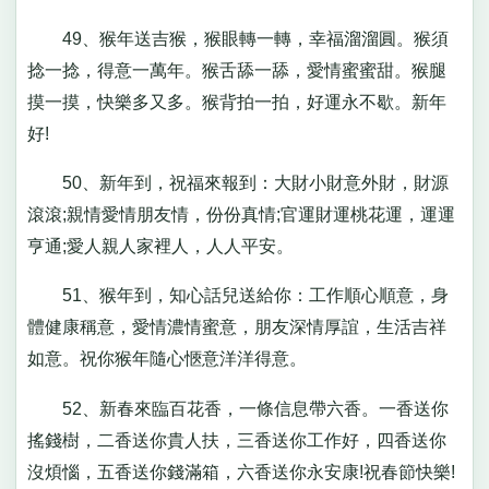
49、猴年送吉猴，猴眼轉一轉，幸福溜溜圓。猴須
捻一捻，得意一萬年。猴舌舔一舔，愛情蜜蜜甜。猴腿
摸一摸，快樂多又多。猴背拍一拍，好運永不歇。新年
好!
50、新年到，祝福來報到：大財小財意外財，財源
滾滾;親情愛情朋友情，份份真情;官運財運桃花運，運運
亨通;愛人親人家裡人，人人平安。
51、猴年到，知心話兒送給你：工作順心順意，身
體健康稱意，愛情濃情蜜意，朋友深情厚誼，生活吉祥
如意。祝你猴年隨心愜意洋洋得意。
52、新春來臨百花香，一條信息帶六香。一香送你
搖錢樹，二香送你貴人扶，三香送你工作好，四香送你
沒煩惱，五香送你錢滿箱，六香送你永安康!祝春節快樂!