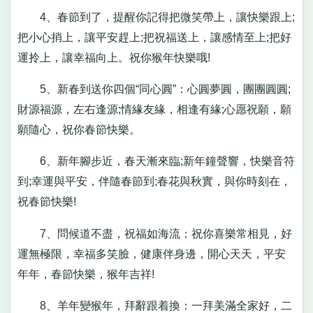
4、春節到了，提醒你記得把微笑帶上，讓快樂跟上;
把小心捎上，讓平安趕上;把祝福送上，讓感情至上;把好
運拎上，讓幸福向上。祝你猴年快樂哦!
5、新春到送你四個“同心圓”：心圓夢圓，團團圓圓;
財源福源，左右逢源;情緣友緣，相逢有緣;心愿祝願，願
願隨心，祝你春節快樂。
6、新年腳步近，春天漸來臨;新年鐘聲響，快樂音符
到;幸運與平安，伴隨春節到;春花與秋實，與你時刻在，
祝春節快樂!
7、問候道不盡，祝福如海流：祝你喜樂常相見，好
運無極限，幸福多笑臉，健康伴身邊，開心天天，平安
年年，春節快樂，猴年吉祥!
8、羊年變猴年，拜辭跟着換：一拜美滿全家好，二