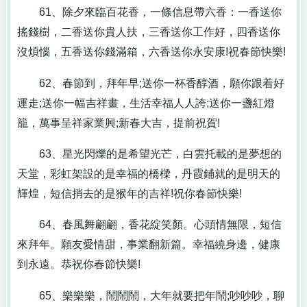
61、除夕來臨百花香，一條信息帶六香：一香送你
搖錢樹，二香送你貴人扶，三香送你工作好，四香送你
沒煩惱，五香送你錢滿箱，六香送你永安康!祝春節快樂!
62、春節到，拜年早;送你一杯香醇酒，願你跟着好
運走;送你一幅吉祥畫，生活幸福人人誇;送你一盞紅燈
籠，萬事呈祥家業興;新春大吉，提前祝賀!
63、星光閃爍的是希望光芒，白雲托載的是夢想的
天堂，彩虹架設的是幸福的橋樑，丹霞鋪就的是明天的
輝煌，短信捎去的是猴年的吉祥!祝你春節快樂!
64、春風舞翩翩，香花綻笑顏。心頭情無限，短信
來拜年。願友愛情甜，事業翻新篇。幸福繞身邊，健康
到永遠。恭祝你春節快樂!
65、樂樂樂，鬧鬧鬧，大年就要把年鬧;吵吵吵，聊