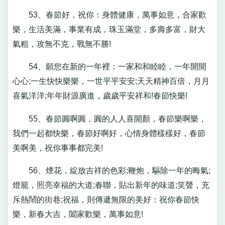
53、春節好，祝你：身體健康，萬事如意，合家歡
樂，生活美滿，事業有成，珠玉滿堂，多壽多富，財大
氣粗，攻無不克，戰無不勝!
54、願您在新的一年裡：一家和和睦睦，一年開開
心心;一生快快樂樂，一世平平安安;天天精神百倍，月月
喜氣洋洋;年年財源廣進，歲歲平安祥和!春節快樂!
55、春節圓啊圓，圓的人人喜開顏，春節樂啊樂，
我們一起都快樂，春節好啊好，心情身體樣樣好，春節
美啊美，祝你事事都完美!
56、煙花，綻放吉祥的色彩;鞭炮，驅除一年的晦氣;
燈籠，照亮幸福的大道;春聯，貼出新年的味道;笑聲，充
斥熱鬧的街巷;祝福，則傳遞無限的美好：祝你春節快
樂，新春大吉，闔家歡樂，萬事如意!