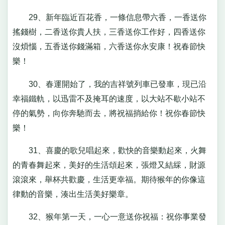
29、新年臨近百花香，一條信息帶六香，一香送你
搖錢樹，二香送你貴人扶，三香送你工作好，四香送你
沒煩惱，五香送你錢滿箱，六香送你永安康！祝春節快
樂！
30、春運開始了，我的吉祥號列車已發車，現已沿
幸福鐵軌，以迅雷不及掩耳的速度，以大站不歇小站不
停的氣勢，向你奔馳而去，將祝福捎給你！祝你春節快
樂！
31、喜慶的歌兒唱起來，歡快的音樂動起來，火舞
的青春舞起來，美好的生活頌起來，張燈又結綵，財源
滾滾來，舉杯共歡慶，生活更幸福。期待猴年的你像這
律動的音樂，湊出生活美好樂章。
32、猴年第一天，一心一意送你祝福：祝你事業發