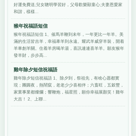
好運免費送;兒女聰明學習好，父母歡樂顯童心;夫妻恩愛家
和諧，樣樣...
猴年祝福語短信
猴年祝福語短信 1、催馬羊鞭到未年，一年更比一年羊。美
滿的生活皆吉羊，幸福牽羊到永遠。耀武羊威穿羊裝，開着
羊車創羊關。住着羊房喝羊湯，喜訊連連喜羊羊。願友猴年
發羊財，步步高...
雞年除夕短信祝福語
雞年除夕短信祝福語 1、除夕到，祭祖先，有啥心愿都實
現；團圓夜，熱鬧竄，老老少少喜相伴；六畜旺，五穀豐，
家業事業都燦爛；響鞭炮，福星照，願你幸福展顏笑！雞年
大吉！ 2、上聯...