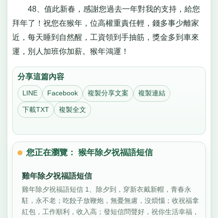
48、值此新春，感謝您過去一年對我的支持，給您
拜年了！祝您在猴年，位高權重責任輕，錢多事少離家
近，每天睡到自然醒，工資領到手抽筋，獎金多到車來
運，別人加班你加薪。猴年鴻運！
分享這篇內容
LINE
Facebook
複製分享文案
複製連結
下載TXT
複製全文
您正在瀏覽： 猴年除夕祝福語短信
雞年除夕祝福語短信
雞年除夕祝福語短信 1、除夕到，穿新衣戴新帽，青春永
駐，永不老；吃餃子放鞭炮，無憂無慮，沒煩惱；收祝福拿
紅包，工作順利，收入高；發短信問聲好，祝你生活幸福，