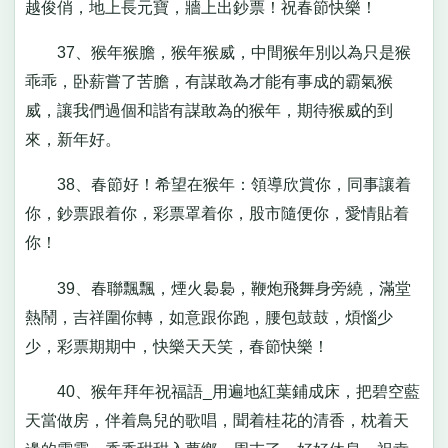
越俊俏，地上長元寶，牆上出鈔票！祝春節快樂！
37、猴年猴膽，猴年猴威，中間猴年別以為只是猴
乖乖，卧薪嘗了苦膽，有謀敢為才能有事成的霸氣猴
威，讓我們過個和諧有謀敢為的猴年，期待猴威的到
來，新年好。
38、春節好！希望在猴年：領導欣賞你，同事讓着
你，鈔票跟着你，彩票罩着你，股市隨便你，愛情貼着
你！
39、春聯飄飄，煙火裊裊，鞭炮飛舞身旁繞，滿堂
熱鬧，吉祥圍你轉，如意跟你跑，腰包鼓鼓，煩惱少
少，彩票期期中，快樂天天笑，春節快樂！
40、猴年拜年祝福語_用遍地紅葉鋪成床，把碧空藍
天當做房，伴着鳥兒的歌唱，聞着桂花的清香，枕着天