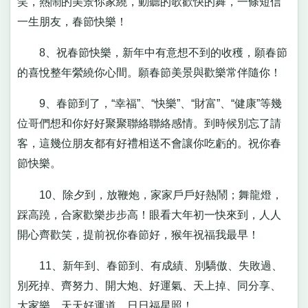
笑，熱鬧的美景你家繞，動聽的歌歡快的舞，一條短信
一生朋友，春節快樂！
8、祝春節快樂，新年中有意想不到的收穫，願春節
的喜悅整年縈繞你心間。願春節美景與歡樂常伴隨你！
9、春節到了，“幸福”、“快樂”、“財富”、“健康”等幾
位哥們想和你好好聚聚聯絡聯絡感情。到時候別忘了請
客，這幾位朋友都有好禮相送不會讓你吃虧的。祝你春
節快樂。
10、除夕到，放鞭炮，家家戶戶好熱鬧；舞龍燈，
踩高蹺，合家歡樂步步高！眼看大年初一快來到，人人
開心齊歡笑，提前祝你春節好，猴年祝福我最早！
11、新年到、春節到、有成績、別驕傲、失敗過、
別死掉、齊努力、開大炮、好運氣、天上掉、同分享、
大家樂。天天好運道，日日福星照！