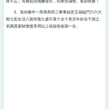
終不忘；有種短信偶爾發出，但牽挂滿懷。春節快樂！
3、祝你猴年一而再再而三事事如意五福臨門六六大
順七彩生活八面玲瓏久盛不衰十全十美百年好合千禧之
初萬貫家財慢慢享用以上祝福有效期一生。