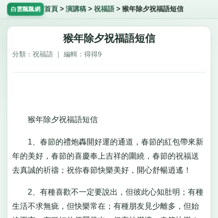
首頁
>
演講稿
>
祝福語
>
猴年除夕祝福語短信
白雲飄飄網
猴年除夕祝福語短信
分類：祝福語 ｜ 編輯：得得9
猴年除夕祝福語短信
1、春節的禮炮轟開好運的通道，春節的紅包帶來新
年的美好，春節的喜慶奉上吉祥的圍繞，春節的祝福送
去真誠的祈禱；祝你春節快樂美好，開心舒暢逍遙！
2、有種喜歡不一定要說出，但彼此心知肚明；有種
生活不求無疵，但快樂常在；有種朋友見少離多，但始