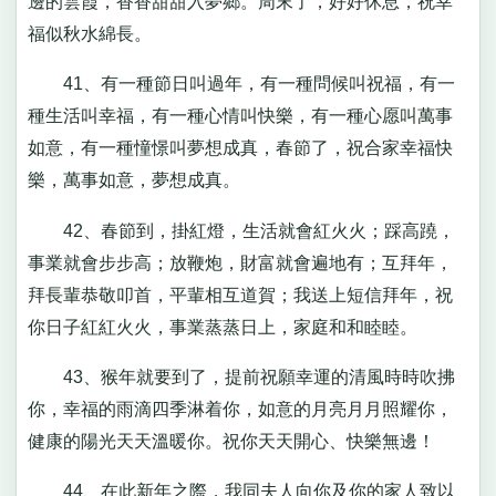
邊的雲霞，香香甜甜入夢鄉。周末了，好好休息，祝幸
福似秋水綿長。
41、有一種節日叫過年，有一種問候叫祝福，有一
種生活叫幸福，有一種心情叫快樂，有一種心愿叫萬事
如意，有一種憧憬叫夢想成真，春節了，祝合家幸福快
樂，萬事如意，夢想成真。
42、春節到，掛紅燈，生活就會紅火火；踩高蹺，
事業就會步步高；放鞭炮，財富就會遍地有；互拜年，
拜長輩恭敬叩首，平輩相互道賀；我送上短信拜年，祝
你日子紅紅火火，事業蒸蒸日上，家庭和和睦睦。
43、猴年就要到了，提前祝願幸運的清風時時吹拂
你，幸福的雨滴四季淋着你，如意的月亮月月照耀你，
健康的陽光天天溫暖你。祝你天天開心、快樂無邊！
44、在此新年之際，我同夫人向你及你的家人致以