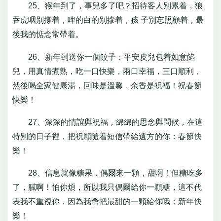
25、猴年到了，事兒多了吧？招待客人別累着，狼
吞虎咽別撐着，啤的白的別摻着，孩 子別忘照顧着，最
後我的惦念常帶着。
26、新年到送你一個餃子：平安皮兒包着如意餡
兒，用真情煮熟，吃一口快樂，兩口幸福，三口順利，
然後喝全家健康湯，回味是溫馨，余香是祝福！祝春節
快樂！
27、深深的情誼與祝福，綿綿的思念與問候，在這
特別的日子裡，把祝願隨着短信帶給遠方的你：春節快
樂！
28、信息就像糖果，偶爾來一顆，甜啊！但糖吃多
了，膩啊！怕你煩，所以我只偶爾給你一顆糖，這不代
表我不重視你，因為我會把最甜的一顆給你哦：新年快
樂！