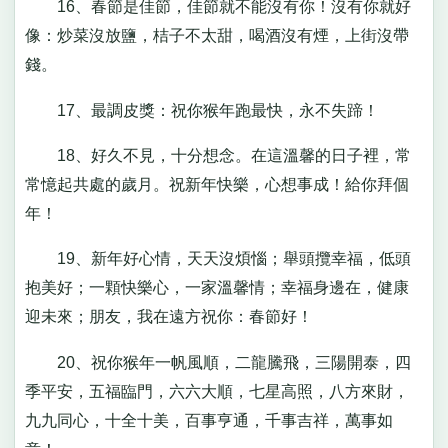
16、春節是佳節，佳節就不能沒有你！沒有你就好
像：炒菜沒放鹽，桔子不太甜，喝酒沒有煙，上街沒帶
錢。
17、最調皮獎：祝你猴年跑最快，永不失蹄！
18、好久不見，十分想念。在這溫馨的日子裡，常
常憶起共處的歲月。祝新年快樂，心想事成！給你拜個
年！
19、新年好心情，天天沒煩惱；舉頭攬幸福，低頭
抱美好；一顆快樂心，一家溫馨情；幸福身邊在，健康
迎未來；朋友，我在遠方祝你：春節好！
20、祝你猴年一帆風順，二龍騰飛，三陽開泰，四
季平安，五福臨門，六六大順，七星高照，八方來財，
九九同心，十全十美，百事亨通，千事吉祥，萬事如