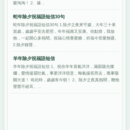
樂淘淘！ 2、爆...
蛇年除夕祝福語短信30句
蛇年除夕祝福語短信30句 1.除夕之夜來守歲，大年三十來
賀歲，歲歲平安吉星照，年年福壽又安康。你點燈，我放
炮，一起開心多熱鬧。祝福心情賽蜜糖，祈福今世樂無疆。
2.除夕鐘聲...
羊年除夕祝福語短信
羊年除夕祝福語短信 1、祝你羊年喜氣洋洋，滿面陽光燦
爛，愛情揚眉吐氣，事業洋洋得意，晦氣揚長而去，萬事陽
關大道！ 有此時，歲歲有今朝！ 2、除夕之夜真熱鬧，鞭炮
聲聲不絕耳。...