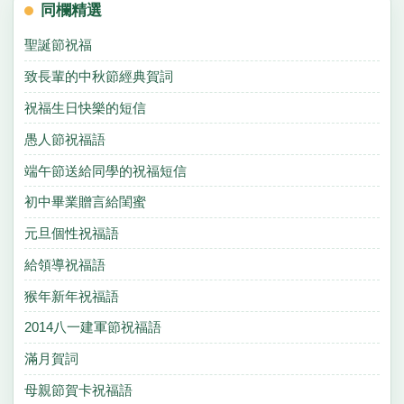
同欄精選
聖誕節祝福
致長輩的中秋節經典賀詞
祝福生日快樂的短信
愚人節祝福語
端午節送給同學的祝福短信
初中畢業贈言給閨蜜
元旦個性祝福語
給領導祝福語
猴年新年祝福語
2014八一建軍節祝福語
滿月賀詞
母親節賀卡祝福語