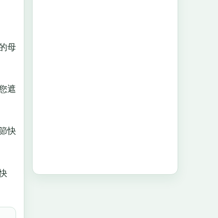
的母
您遮
節快
快