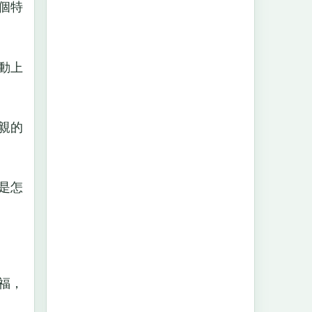
個特
動上
親的
是怎
福，