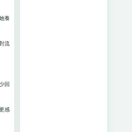
她養
對流
少回
更感