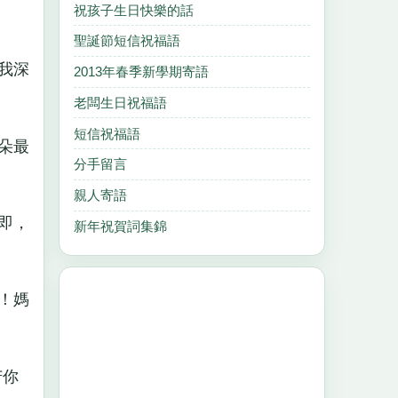
祝孩子生日快樂的話
聖誕節短信祝福語
我深
2013年春季新學期寄語
老闆生日祝福語
短信祝福語
朵最
分手留言
親人寄語
即，
新年祝賀詞集錦
！媽
苦你