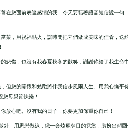
善在您面前表達感情的我，今天要藉著語音短信說一句
當菜，用祝福點火，讓時間把它們做成美味的佳肴，送
！
的悲傷，也沒有我春夏秋冬的歡笑，謝謝你給了我生命
，但您的關懷和勉勵將伴我信步風雨人生。用我心撫平
祝您母親節快樂！
你放心吧。沒有我的日子，你要更加保重你自己！
做針、用思戀做線，織一套炫麗奪目的霓裳，裝扮出傾國