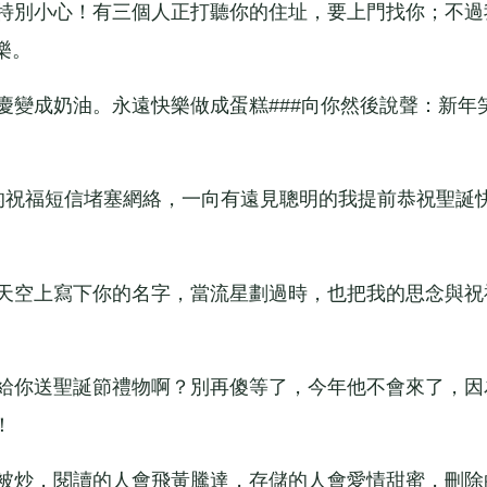
特別小心！有三個人正打聽你的住址，要上門找你；不過
樂。
變成奶油。永遠快樂做成蛋糕###向你然後說聲：新年
祝福短信堵塞網絡，一向有遠見聰明的我提前恭祝聖誕
天空上寫下你的名字，當流星劃過時，也把我的思念與祝
給你送聖誕節禮物啊？別再傻等了，今年他不會來了，因
！
被炒，閱讀的人會飛黃騰達，存儲的人會愛情甜蜜，刪除