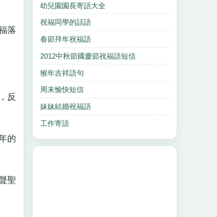
幼兒園園長寄語大全
祝福同學的話語
福落
春節拜年祝福語
2012中秋節國慶節祝福語短信
猴年吉祥語句
周末愉快短信
，反
妹妹結婚祝福語
工作寄語
年的
聲聖