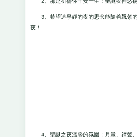
2、那是祈禱你平安一生；聖誕夜裡悠揚
3、希望這寧靜的夜的思念能隨着飄絮的
夜！
4、聖誕之夜溫馨的氛圍：月暈、鐘聲、