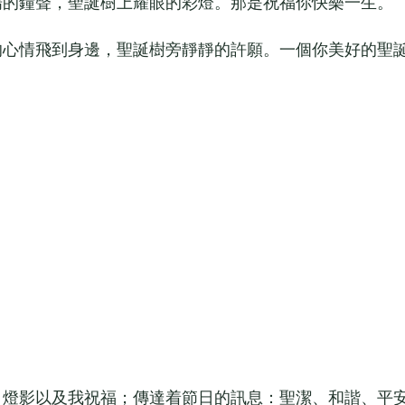
的鐘聲，聖誕樹上耀眼的彩燈。那是祝福你快樂一生。
心情飛到身邊，聖誕樹旁靜靜的許願。一個你美好的聖
燈影以及我祝福；傳達着節日的訊息：聖潔、和諧、平