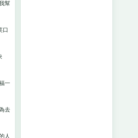
我幫
笑口
快
福一
為去
的人