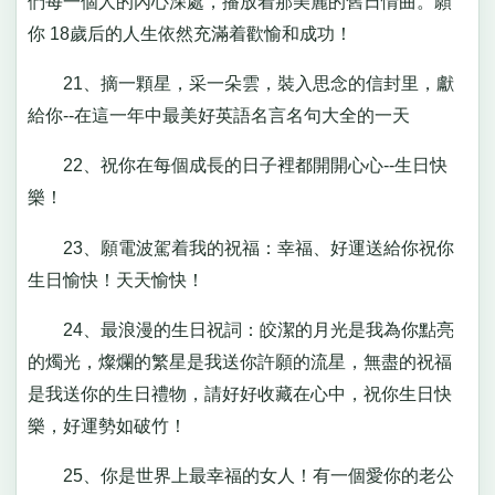
們每一個人的內心深處，播放着那美麗的舊日情曲。願
你 18歲后的人生依然充滿着歡愉和成功！
21、摘一顆星，采一朵雲，裝入思念的信封里，獻
給你--在這一年中最美好英語名言名句大全的一天
22、祝你在每個成長的日子裡都開開心心--生日快
樂！
23、願電波駕着我的祝福：幸福、好運送給你祝你
生日愉快！天天愉快！
24、最浪漫的生日祝詞：皎潔的月光是我為你點亮
的燭光，燦爛的繁星是我送你許願的流星，無盡的祝福
是我送你的生日禮物，請好好收藏在心中，祝你生日快
樂，好運勢如破竹！
25、你是世界上最幸福的女人！有一個愛你的老公