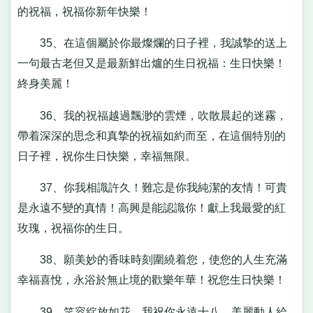
的祝福，祝福你新年快樂！
35、在這個屬於你最燦爛的日子裡，我誠摯的送上
一句最古老但又是最新鮮出爐的生日祝福：生日快樂！
終身美麗！
36、我的祝福越過飄渺的雲煙，吹散晨起的迷霧，
帶着深深的思念和真摯的祝福如約而至，在這個特別的
日子裡，祝你生日快樂，幸福無限。
37、你我相識許久！難忘是你我純潔的友情！可貴
是永遠不變的真情！高興是能認識你！獻上我最愛的紅
玫瑰，祝福你的生日。
38、願美妙的香味時刻圍繞着您，使您的人生充滿
幸福喜悅，永浴於無止境的歡樂年華！祝您生日快樂！
39、笑容綻放如花，我祝你永遠十八，美麗動人給