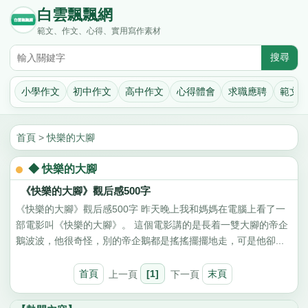
白雲飄飄網
範文、作文、心得、實用寫作素材
小學作文
初中作文
高中作文
心得體會
求職應聘
範文
首頁
>
快樂的大腳
◆ 快樂的大腳
《快樂的大腳》觀后感500字
《快樂的大腳》觀后感500字 昨天晚上我和媽媽在電腦上看了一
部電影叫《快樂的大腳》。 這個電影講的是長着一雙大腳的帝企
鵝波波，他很奇怪，別的帝企鵝都是搖搖擺擺地走，可是他卻...
首頁
上一頁
[1]
下一頁
末頁