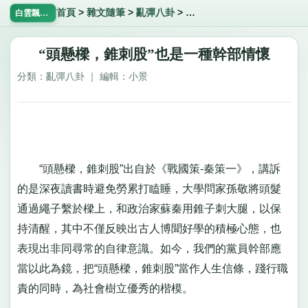
首頁
>
雜文隨筆
>
亂彈八卦
>
“頭懸樑，錐刺股”也是一種
白雲飄飄網
“頭懸樑，錐刺股”也是一種幹部情懷
分類：亂彈八卦 ｜ 編輯：小景
“頭懸樑，錐刺股”出自於《戰國策-秦策一》，講訴
的是深夜讀書時避免勞累打瞌睡，大學問家孫敬將頭髮
通過繩子繫於樑上，和政治家蘇秦用錐子刺大腿，以保
持清醒，其中不僅反映出古人博聞好學的積極心態，也
表現出非同尋常的自律意識。如今，我們的黨員幹部應
當以此為鏡，把“頭懸樑，錐刺股”當作人生信條，踐行職
責的同時，為社會樹立優秀的楷模。