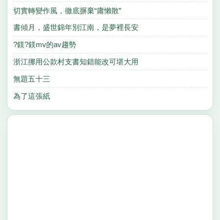
切實轉變作風，徹底摒棄“庸懶散”
書傾月，盛世錦年別江南，是夢裡長安
?鎂?鎂mv的av趨勢
浙江挪用公款村支書知錯能改可堪大用
無題五十三
為了這張紙