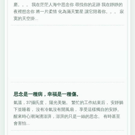
磨。。。 我在茫茫人海中思念你 尋找你的足跡 我在靜靜的
夜裡想念你 將一片柔情 化為滿天繁星 讓它陪着你。。。 寂
寞的天空掛...
思念是一種病，幸福是一種傷。
氣溫，37攝氏度， 陽光美魅。 繁忙的工作結束后， 安靜躺
下並睡着， 沒有冷氣沒有開風扇， 享受這樣獨自的安靜。
醒來時心潮洶湧澎湃，澎湃的只是一絲的思念。 有時甚至
會害怕...