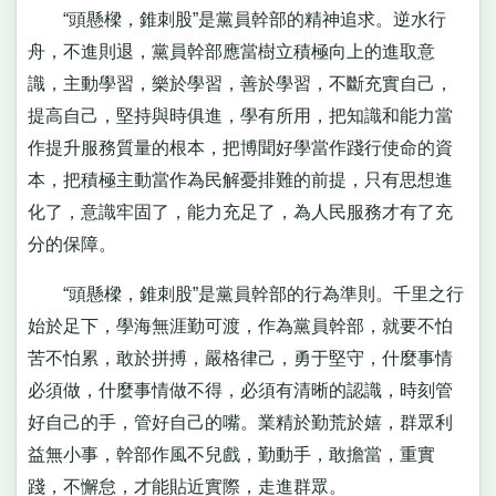
“頭懸樑，錐刺股”是黨員幹部的精神追求。逆水行
舟，不進則退，黨員幹部應當樹立積極向上的進取意
識，主動學習，樂於學習，善於學習，不斷充實自己，
提高自己，堅持與時俱進，學有所用，把知識和能力當
作提升服務質量的根本，把博聞好學當作踐行使命的資
本，把積極主動當作為民解憂排難的前提，只有思想進
化了，意識牢固了，能力充足了，為人民服務才有了充
分的保障。
“頭懸樑，錐刺股”是黨員幹部的行為準則。千里之行
始於足下，學海無涯勤可渡，作為黨員幹部，就要不怕
苦不怕累，敢於拼搏，嚴格律己，勇于堅守，什麼事情
必須做，什麼事情做不得，必須有清晰的認識，時刻管
好自己的手，管好自己的嘴。業精於勤荒於嬉，群眾利
益無小事，幹部作風不兒戲，勤動手，敢擔當，重實
踐，不懈怠，才能貼近實際，走進群眾。