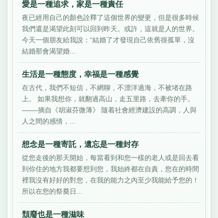
愛是一種追求，家是一種責任
夜已經用自己的顏色詮釋了這個世界的變更，但是很多時候
我們還是渴望此刻可以回到昨天。或許，這就是人的世界。
今天一個朋友給我說：“結婚了才發現自己依舊很孤單，沒
結婚那會渴望婚...
生活是一種態度，幸福是一種感覺
在古代，我們不短信，不網聊，不漂洋過海，不被堵在路
上。 如果我想你，就翻過高山，走五里路，去牽你的手。
——-摘自《胡淑芬微薄》 隨着社會經濟建設的高調，人與
人之間的感情，...
想念是一種寄託，遺忘是一種封存
從您走後的那天開始，每當看到和您一樣的老人或是回去看
到你住的地方我都要想到您，我始終都在自責，您在的時間
裡我沒有好好的對您，在我的能力之內至少我能給予您的！
所以在您的祭奠日...
頹廢也是一種滋味