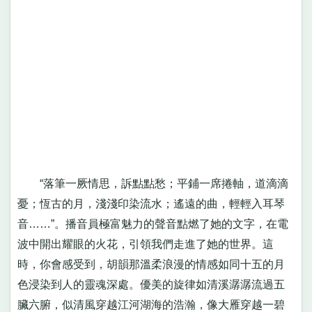
“落筆一厥情思，訴點點愁；平鋪一席捲軸，道滴滴
憂；恆古的月，淺淺印染流水；遙遠的曲，輕輕入耳琴
音……”。播音員極富魅力的聲音點燃了她的文字，在電
波中開出耀眼的火花，引領我們走進了她的世界。這
時，你會感受到，胡韻那溫柔浪漫的情感如同十五的月
色浸染到人的靈魂深處。優美的旋律如清溪潺潺流過五
臟六腑，似清風穿越江河湖海的浩瀚，像大雁穿越一碧