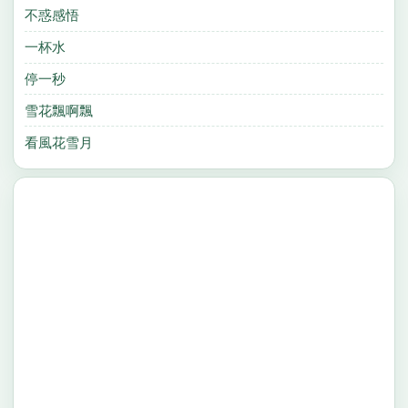
不惑感悟
一杯水
停一秒
雪花飄啊飄
看風花雪月