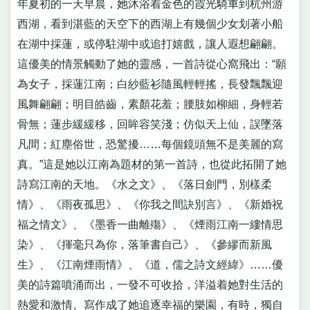
年夏初的一天早晨，她沐浴着金色的霞光騎車到杭州游
西湖，看到湛藍的天空下的西湖上有幾個少女划著小船
在湖中採蓮，或停駐湖中或追打嬉戲，讓人遐想翩翩。
這優美的情景觸動了她的靈感，一首詩從心窩飛出：“願
為女子，採蓮江南；白紗藍衫隨風輕輕搖，長發飄飄迎
風舞翩翩；明目皓齒，素顏花羞；腰肢如柳細，身輕若
骨無；蓮步緩緩移，回眸容笑淺；仿似天上仙，誤墜落
凡間；紅塵俗世，恐驚擾……每個鏡頭無不是美麗的寫
真。”這是她以江南為題材的第一首詩，也從此拓開了她
詩寫江南的天地。《水之文》、《落日劍門，別樣柔
情》、《雨夜孤思》、《你我之間訣別言》、《新婚祝
福之情文》、《墨香一曲離殤》、《煙雨江南一縷情思
染》、《揮毫只為你，落筆書自己》、《參繆而新風
生》、《江南煙雨情》、《道，儒之詩文經緯》……優
美的詩篇噴涌而出，一發不可收拾，洋溢着她對生活的
熱愛和激情。寫作成了她追逐幸福的樂園，有時，獨自