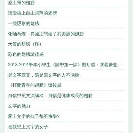
塵土裡的翅膀
讓愛插上自由飛翔的翅膀
一雙隱形的翅膀
化蛹為蝶：異國之戀給了我美麗的翅膀
天使的翅膀（序）
彩色的翅膀讀後感
2013-2014學年小學生《開學第一課》觀后感：乘着夢想的翅膀
是文字寂寞，還是寫文字的人不洒脫
《打開青春的翅膀》讀後感
自信中英文演講稿：自信是健康成長的翅膀
文字的魅力
愛上文字的孩子都不快樂?
喜歡戀上文字的女子