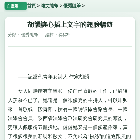
首頁
>
雜文隨筆
>
優秀隨筆
>
胡韻讓心插上文字的翅膀暢
白雲飄飄網
胡韻讓心插上文字的翅膀暢遊
分類：優秀隨筆 ｜ 編輯：得得9
——記當代青年女詩人 作家胡韻
女人同時擁有美貌和一份自己喜歡的工作，已經讓
人羨慕不已了。她還是一個很優秀的主持人，可以即興
來一首歌或一段舞蹈，擁有中國詩詞協會副會長、中國
法學會會員、陝西省法學會刑法研究會研究員的頭銜，
更讓人佩服得五體投地。偏偏她又是一個多產作家，寫
了很多很美的新詩和散文，不免成為“粉絲”的追逐跟風的