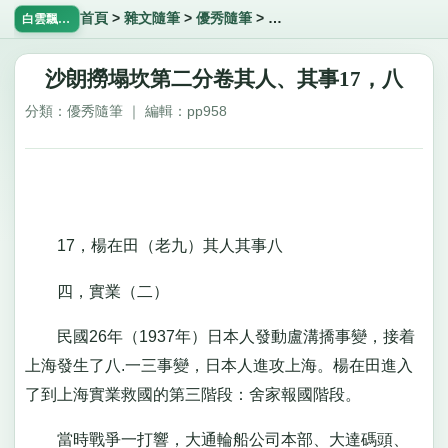
首頁
>
雜文隨筆
>
優秀隨筆
>
沙朗撈塌坎第二分卷其人、其
白雲飄飄網
沙朗撈塌坎第二分卷其人、其事17，八
分類：優秀隨筆 ｜ 編輯：pp958
17，楊在田（老九）其人其事八
四，實業（二）
民國26年（1937年）日本人發動盧溝撟事變，接着
上海發生了八.一三事變，日本人進攻上海。楊在田進入
了到上海實業救國的第三階段：舍家報國階段。
當時戰爭一打響，大通輪船公司本部、大達碼頭、