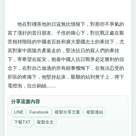
他在對殘害他的日寇無比憤狠下，對那些不爭氣的
當了漢奸的昔日朋友、子侄的痛心下，對抗戰正處在艱
苦相持階段的中國老百姓和廣大愛國志士的牽挂下，尤
其對家中跟隨共產黨走的，堅決抗日的親人們的牽挂
下，寄希望在延安，抱着中國人抗日戰爭必定勝利的信
念下，在對自己做過的所有錯事懺悔下，在無法忍受的
肝區的疼痛下，他堅持起床，艱難的站到凳子上，擰下
電燈泡，拉出銅絲……
分享這篇內容
LINE
Facebook
複製分享文案
複製連結
下載TXT
複製全文