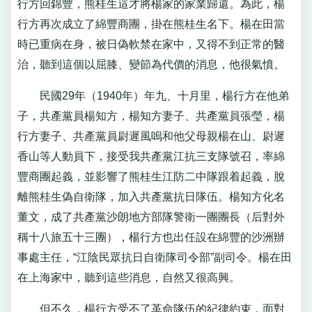
行方回錦豐，熊桂生這才將楊家的家業歸還。為此，楊
行方再次成立了綿豐商團，掛在熊桂生名下。楊在田當
時已重病在身，被日偽軟禁在家中，又得不到正常的醫
治，聽到這個以屈膝、變節為代價的消息，他很氣憤。
民國29年（1940年）年九、十月里，楊行方在他弟
子，共產黨員楊知方，楊知方妻子、共產黨員張瑩，楊
行方妻子、共產黨員尉遲風嗚和他父母親楊在山、尉遲
香山等人動員下，接受我共產黨江抗三支隊號召，率綿
豐商團起義，並影響了熊桂生江防二中隊跟着起義，脫
離熊桂生偽自衛隊，加入共產黨抗日隊伍。楊知方化名
董文，成了共產黨沙朗地方部隊警衛一團團長（后對外
稱十八旅五十三團），楊行方也出任設在綿豐的沙洲辦
事處主任，“江陰民眾抗日自衛隊司令部”副司令。楊在田
在上海家中，聽到這些消息，自然又很高興。
但不久，楊行方受不了革命隊伍的紀律約束，面對