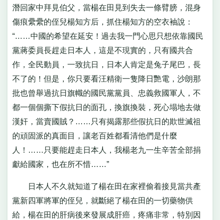
潛回家中拜見伯父，當楊在田見到失去一條臂膀，混身
傷痕纍纍的侄兒楊知方后，抓住楊知方的空衣袖說：
“……中國的希望在延安！過去我一門心思只想依靠國民
黨蔣委員長趕走日本人，這是不現實的，只有國共合
作，全民動員，一致抗日，日本人肯定是兔子尾巴，長
不了的！但是，你只要看汪精衛一隻降日艷電，沙朗那
批也曾舉過抗日旗幟的國民黨黨員、忠義救國軍人，不
都一個個撕下假抗日的面孔，換旗換裝，死心塌地去做
漢奸，當賣國賊？……只有揭露那些假抗日的欺世滅祖
的頑固派的真面目，讓老百姓都看清他們是什麼
人！……只要能趕走日本人，我楊老九一生辛苦全部捐
獻給國家，也在所不惜……”
日本人不久就知道了楊在田在家裡偷着接見當共產
黨新四軍將軍的侄兒，就斷絕了楊在田的一切藥物供
給，楊在田的肝病後來發展成肝癌，疼痛非常，特別因