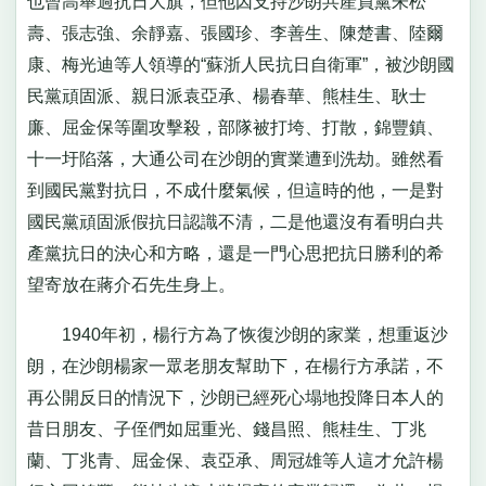
也曾高舉過抗日大旗，但他因支持沙朗共產員黨朱松
壽、張志強、余靜嘉、張國珍、李善生、陳楚書、陸爾
康、梅光迪等人領導的“蘇浙人民抗日自衛軍”，被沙朗國
民黨頑固派、親日派袁亞承、楊春華、熊桂生、耿士
廉、屈金保等圍攻擊殺，部隊被打垮、打散，錦豐鎮、
十一圩陷落，大通公司在沙朗的實業遭到洗劫。雖然看
到國民黨對抗日，不成什麼氣候，但這時的他，一是對
國民黨頑固派假抗日認識不清，二是他還沒有看明白共
產黨抗日的決心和方略，還是一門心思把抗日勝利的希
望寄放在蔣介石先生身上。
1940年初，楊行方為了恢復沙朗的家業，想重返沙
朗，在沙朗楊家一眾老朋友幫助下，在楊行方承諾，不
再公開反日的情況下，沙朗已經死心塌地投降日本人的
昔日朋友、子侄們如屈重光、錢昌照、熊桂生、丁兆
蘭、丁兆青、屈金保、袁亞承、周冠雄等人這才允許楊