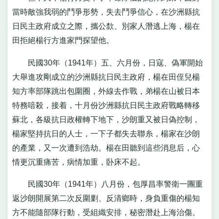
當時敵強我弱的鬥爭形勢，失去鬥爭信心，在沙洲縣抗
日民主政府成立之際，攜公歀、別家人潛逃上海，楊在
田拒絕楊行方進家門探望他。
民國30年（1941年）五、六月份，日寇、偽軍開始
大舉進攻剛成立的沙洲縣抗日民主政府，楊在田侄兒楊
知方率部隊跳出包圍圈，外線去作戰，弟楊在山被日本
特務喑殺，接着，十月份沙洲縣抗日民主政府戰略轉移
蘇北，各級抗日政權轉下地下，沙朗重又被日偽控制，
楊家堅持抗日的人士，一下子都失去聯糸，楊家在沙朗
的產業，又一次遭到浩劫。楊在田聽到這些消息后，心
情更沉重痛苦，病情加重，卧床不起。
民國30年（1941年）八月份，包厚昌率警衛一團重
返沙朗開展第二次反圍剿、反清鄉時，身負重傷的楊知
方不能隨部隊行動，受組織安排，秘密潛赴上海治傷。