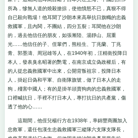
所為，慘無人道的燒殺搶掠，使他憤怒不已，真狠不得
自已殺向戰場！他耳聞了沙朗本來高舉抗日旗幟的忠義
救國軍，且內鬨，不團結，四分五裂；耳聞他在沙朗
的，過去他信任的朋友，如張漸陸、湯靜山、屈重
光……他信任的子、侄輩們，熊桂生、丁兆蘭、丁兆
青、郭墨濤、周冠雄等人，在1940年初，汪精衛投降日
本人，發表臭名昭著的艷電，在南京成立偽政權后，有
的人從忠義救國軍中出來，公開背叛祖宗，投降日本
人，掛起日偽和平軍、自衛隊旗號，做了日本人的走
狗，殘害中國人；有的是掛羊頭賣狗肉的忠義救國軍，
口裡喊抗日，手裡不打日本人，專打抗日的共產黨，傷
透了他的心……
這期間，他侄兒楊行方在1938年，率錦豐商團加入
忠救軍，還任包漢生忠義救國軍三縱隊六支隊支隊長，