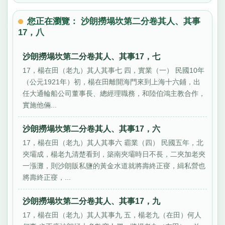
您正在瀏覽： 沙朗撈塌坎第二分卷其人、其事
17，八
沙朗撈塌坎第二分卷其人、其事17，七
17，楊在田（老九）其人其事七 四，實業（一） 民國10年
（公元1921年）初，楊在田離開海門來到上海十六鋪，出
任大通輪船公司董事長、總經理職務，和陸伯鴻主教合作，
實施他倆...
沙朗撈塌坎第二分卷其人、其事17，六
17，楊在田（老九）其人其事六 霸業（四） 民國五年，北
夾壩成，楊老九清楚看到，築南夾壩時日不長，二夾加老夾
一漲灘，則沙朗販私鹽的黃金水道就將壽終正寑，緝私營也
將壽終正寑，...
沙朗撈塌坎第二分卷其人、其事17，九
17，楊在田（老九）其人其事九 五，楊老九（在田）何人