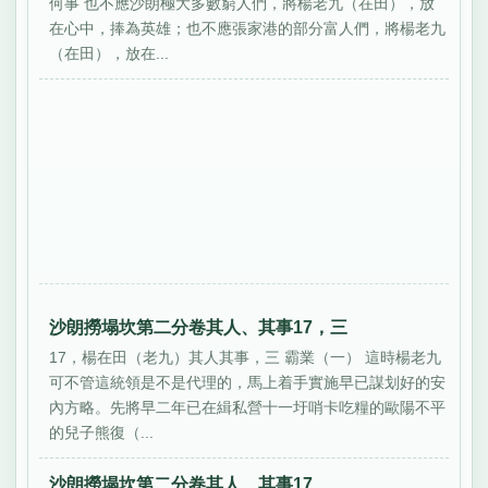
何事 也不應沙朗極大多數窮人們，將楊老九（在田），放
在心中，捧為英雄；也不應張家港的部分富人們，將楊老九
（在田），放在...
沙朗撈塌坎第二分卷其人、其事17，三
17，楊在田（老九）其人其事，三 霸業（一） 這時楊老九
可不管這統領是不是代理的，馬上着手實施早已謀划好的安
內方略。先將早二年已在緝私營十一圩哨卡吃糧的歐陽不平
的兒子熊復（...
沙朗撈塌坎第二分卷其人、其事17