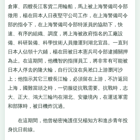
倉庫、四艘長江客貨二用輪船，馬上被上海警備司令部
徵用，楊在田本人日夜堅守公司工作，在上海警備司令
部的指令下，在上海警備司令部特派員的協助下，快
速、有序的組織、調度，將上海被政府指名的工廠設
備、科研裝備、科學技術人員撤運到湖北宜昌。一直到
日本人佔領十六鋪，楊在田被日本憲兵司令部逮捕關押
為止。在這期間，他機智的指揮員工，將非常有可能被
日本人俘去的隆大輪，自行沉沒在吳淞口上游瀏河沙
上；他指示其它三艘長江輪，必須留在上游，不許返回
上海，國難當頭之時，一切服從抗戰需要。抗戰時，志
大、正大、鴻大三輪均在湖北、安徽境內，在運送軍需
和部隊時，被日機炸沉過。
在這期間，他曾秘密掩護侄兒楊知方和進步青年投
身抗日前線。