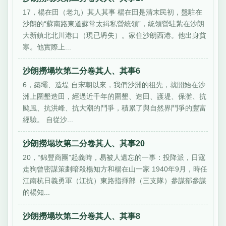
17，楊在田（老九）其人其事 楊在田是清末民初，盤駐在
沙朗的“蘇南路東道蘇常太緝私營統領”，統領營駐紮在沙朗
大新鎮北北川港口（現已坍失）。家住沙朗西港。他出身貧
寒。他實際上...
沙朗撈塌坎第二分卷其人、其事6
6，築壩、造堤 自宋朝以來，我們沙洲的祖先，就開始在沙
洲上圍墾造田，經過近千年的圍墾、造田、護堤、保灘、抗
颱風、抗洪峰、抗大潮的鬥爭，積累了與自然界鬥爭的豐富
經驗。 自從沙...
沙朗撈塌坎第二分卷其人、其事20
20，“錦豐商團”起義時，易被人遺忘的一事：投降派，日寇
走狗曾密謀策劃暗殺楊知方和楊在山一家 1940年9月，時任
江南杭日義勇軍（江抗）東路指揮部（三支隊）參謀部參謀
的楊知...
沙朗撈塌坎第二分卷其人、其事8