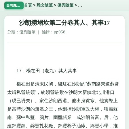
首頁
>
雜文隨筆
>
優秀隨筆
>
沙朗撈塌坎第二分卷其人、其
白雲飄飄網
沙朗撈塌坎第二分卷其人、其事17
分類：優秀隨筆 ｜ 編輯：pp958
17，楊在田（老九）其人其事
楊在田是清末民初，盤駐在沙朗的“蘇南路東道蘇常
太緝私營統領”，統領營駐紮在沙朗大新鎮北北川港口
（現已坍失）。家住沙朗西港。他出身貧寒。他實際上
是當時沙朗的無冕之王，他獨控沙朗軍政大權，獨霸蘇
南、蘇中私鹽、鴉片、圍墾諸業，成沙朗首富。后，他
建錦豐鎮、錦豐扎花廠、錦豐棉子油廠、綿豐小學，推