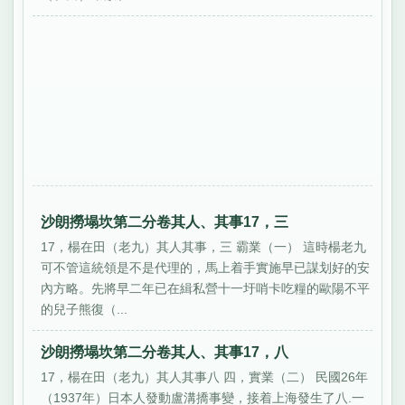
沙朗撈塌坎第二分卷其人、其事17，三
17，楊在田（老九）其人其事，三 霸業（一） 這時楊老九
可不管這統領是不是代理的，馬上着手實施早已謀划好的安
內方略。先將早二年已在緝私營十一圩哨卡吃糧的歐陽不平
的兒子熊復（...
沙朗撈塌坎第二分卷其人、其事17，八
17，楊在田（老九）其人其事八 四，實業（二） 民國26年
（1937年）日本人發動盧溝撟事變，接着上海發生了八.一