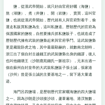
鹽，從漢武帝開始，就只好由官府好曬（海鹽）、
熬（湖鹽）、煮（井鹽）、開（岩鹽）、賣買，這叫官
鹽，也就從漢武帝開始，歷代就有人與官府對着干，偷
運走私販買私鹽為生，這叫私鹽道。歷朝歷代的官府為
保護國家的鹽稅，自然要擁兵抓私鹽販子，也就造成了
歷朝歷代擁有武裝的鹽梟起來與官府爭鬥。這武裝鹽梟
更是藏龍卧虎之地，其中最最顯赫的，就數南北朝時，
浙江出了個自封古越錢王的武裝鹽梟出身的錢謬，後人
也叫他錢塘王（沙朗鹿苑錢氏一脈祖宗），元末出過一
個在蘇州自封皇帝的大武裝私鹽販子張士誠，張家港
（沙州）曾是張士誠的主要基地之一，留下過大量遺
迹。
海門呂四鹽場，是歷朝歷代官家曬海鹽的四大鹽場
之一。因為沙朗是沙頭接沙頭，蘆葦遍地、港汊無數，