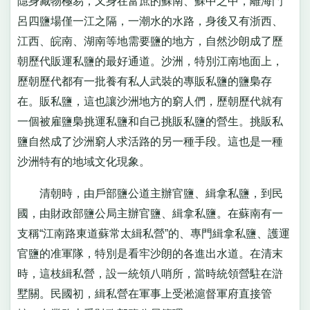
隱身藏物極易，又身在富庶的蘇南、蘇中之中，離海門
呂四鹽場僅一江之隔，一潮水的水路，身後又有浙西、
江西、皖南、湖南等地需要鹽的地方，自然沙朗成了歷
朝歷代販運私鹽的最好通道。沙洲，特別江南地面上，
歷朝歷代都有一批養有私人武裝的專販私鹽的鹽梟存
在。販私鹽，這也讓沙洲地方的窮人們，歷朝歷代就有
一個被雇鹽梟挑運私鹽和自己挑販私鹽的營生。挑販私
鹽自然成了沙洲窮人求活路的另一種手段。這也是一種
沙洲特有的地域文化現象。
清朝時，由戶部鹽公道主辦官鹽、緝拿私鹽，到民
國，由財政部鹽公局主辦官鹽、緝拿私鹽。在蘇南有一
支稱“江南路東道蘇常太緝私營”的、專門緝拿私鹽、護運
官鹽的准軍隊，特別是看牢沙朗的各進出水道。在清末
時，這枝緝私營，設一統領八哨所，當時統領營駐在滸
墅關。民國初，緝私營在軍事上受淞滬督軍府直接管