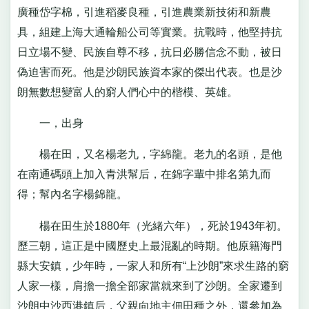
廣種岱字棉，引進稻麥良種，引進農業新技術和新農
具，組建上海大通輪船公司等實業。抗戰時，他堅持抗
日立場不變、民族自尊不移，抗日必勝信念不動，被日
偽迫害而死。他是沙朗民族資本家的傑出代表。也是沙
朗無數想變富人的窮人們心中的楷模、英雄。
一，出身
楊在田，又名楊老九，字綿龍。老九的名頭，是他
在南通碼頭上加入青洪幫后，在錦字輩中排名第九而
得；幫內名字楊錦龍。
楊在田生於1880年（光緒六年），死於1943年初。
歷三朝，這正是中國歷史上最混亂的時期。他原籍海門
縣大安鎮，少年時，一家人和所有“上沙朗”來求生路的窮
人家一樣，肩擔一擔全部家當就來到了沙朗。全家遷到
沙朗中沙西港鎮后，父親向地主佃田種之外，還參加為