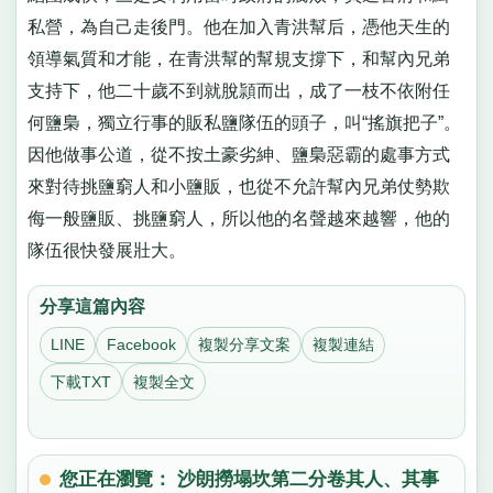
私營，為自己走後門。他在加入青洪幫后，憑他天生的
領導氣質和才能，在青洪幫的幫規支撐下，和幫內兄弟
支持下，他二十歲不到就脫頴而出，成了一枝不依附任
何鹽梟，獨立行事的販私鹽隊伍的頭子，叫“搖旗把子”。
因他做事公道，從不按土豪劣紳、鹽梟惡霸的處事方式
來對待挑鹽窮人和小鹽販，也從不允許幫內兄弟仗勢欺
侮一般鹽販、挑鹽窮人，所以他的名聲越來越響，他的
隊伍很快發展壯大。
分享這篇內容
LINE
Facebook
複製分享文案
複製連結
下載TXT
複製全文
您正在瀏覽： 沙朗撈塌坎第二分卷其人、其事