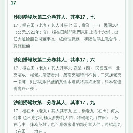
17
沙朗撈塌坎第二分卷其人、其事17，七
17，楊在田（老九）其人其事七 四，實業（一） 民國10年
（公元1921年）初，楊在田離開海門來到上海十六鋪，出
任大通輪船公司董事長、總經理職務，和陸伯鴻主教合作，
實施他倆...
沙朗撈塌坎第二分卷其人、其事17，六
17，楊在田（老九）其人其事六 霸業（四） 民國五年，北
夾壩成，楊老九清楚看到，築南夾壩時日不長，二夾加老夾
一漲灘，則沙朗販私鹽的黃金水道就將壽終正寑，緝私營也
將壽終正寑，...
沙朗撈塌坎第二分卷其人、其事17，九
17，楊在田（老九）其人其事九 五，楊老九（在田）何人
何事 也不應沙朗極大多數窮人們，將楊老九（在田），放
在心中，捧為英雄；也不應張家港的部分富人們，將楊老九
（在田），放在...