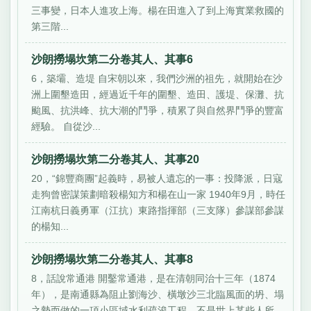
三事變，日本人進攻上海。楊在田進入了到上海實業救國的
第三階...
沙朗撈塌坎第二分卷其人、其事6
6，築壩、造堤 自宋朝以來，我們沙洲的祖先，就開始在沙
洲上圍墾造田，經過近千年的圍墾、造田、護堤、保灘、抗
颱風、抗洪峰、抗大潮的鬥爭，積累了與自然界鬥爭的豐富
經驗。 自從沙...
沙朗撈塌坎第二分卷其人、其事20
20，“錦豐商團”起義時，易被人遺忘的一事：投降派，日寇
走狗曾密謀策劃暗殺楊知方和楊在山一家 1940年9月，時任
江南杭日義勇軍（江抗）東路指揮部（三支隊）參謀部參謀
的楊知...
沙朗撈塌坎第二分卷其人、其事8
8，話說常通港 開鑿常通港，是在清朝同治十三年（1874
年），是南通縣為阻止劉海沙、橫墩沙三北臨風面的坍、塌
之勢而做的一項小區域水利疏浚工程。不是世上某些人所