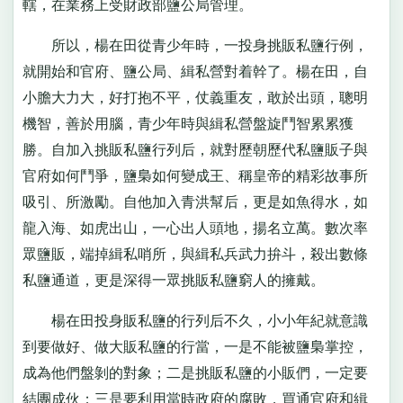
轄，在業務上受財政部鹽公局管理。
所以，楊在田從青少年時，一投身挑販私鹽行例，
就開始和官府、鹽公局、緝私營對着幹了。楊在田，自
小膽大力大，好打抱不平，仗義重友，敢於出頭，聰明
機智，善於用腦，青少年時與緝私營盤旋鬥智累累獲
勝。自加入挑販私鹽行列后，就對歷朝歷代私鹽販子與
官府如何鬥爭，鹽梟如何變成王、稱皇帝的精彩故事所
吸引、所激勵。自他加入青洪幫后，更是如魚得水，如
龍入海、如虎出山，一心出人頭地，揚名立萬。數次率
眾鹽販，端掉緝私哨所，與緝私兵武力拚斗，殺出數條
私鹽通道，更是深得一眾挑販私鹽窮人的擁戴。
楊在田投身販私鹽的行列后不久，小小年紀就意識
到要做好、做大販私鹽的行當，一是不能被鹽梟掌控，
成為他們盤剝的對象；二是挑販私鹽的小販們，一定要
結團成伙；三是要利用當時政府的腐敗，買通官府和緝