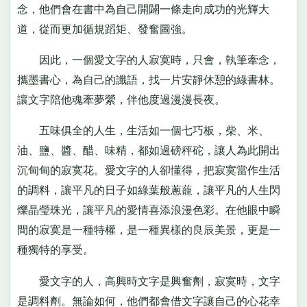
念，他們會在書中為自己開闢一條走向成功的光輝大
道，從而更加循規蹈矩、發奮圖強。
因此，一個愛文字的人寂寞時，只會，執筆牽念，
攜墨書心，為自己的讖語，找一片安靜休憩的綠書林。
讓文字陪他魂牽夢縈，伴他度過漫漫長夜。
五味俱全的人生，生活如一個七巧板，柴、米、
油、鹽、醬、醋、味精，都如過磅秤砣，讓人為此開出
沉甸甸的寂寞花。愛文字的人卻懂得，把寂寞當作生活
的調料，讓平凡的日子如綠葉般蔥蘢，讓平凡的人生閃
爍晶瑩珠光，讓平凡的愛情喜添浪漫色彩。在他眼中瞬
間的寂寞是一種特權，是一種異樣的良辰美景，更是一
種獨特的享受。
愛文字的人，高興時文字是興奮劑，寂寞時，文字
是調料劑。無論如何，他們都會借文字讓自己的心花幸