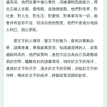
越高深。他們在書中修心養性，演練邏輯思維能力，禪
念正確人生觀、愛情觀、道德價值觀。他們對世界、對
社會、對人生、對生活、對愛情、對事業等等一切，都
會持有從容不迫、恬淡自然的態度。他們不會過分地損
人利已、損公肥私。
愛文字的人懂得：鑒文字的魅力，腹有詩書氣自
華，讀萬卷書，乘風破萬里浪。知識越淵博的人，寂寞
越顯得高尚，他們寂寞時，會想方設法為自己找避難就
易的空間，醞釀良好的讀書環境，徜徉於文字的海洋，
遨遊於文字的天空，漫步於文字的宮闕，涉臨於文字的
河畔，獨坐於文字的彼岸，靜聽寂寞花開的妙音。