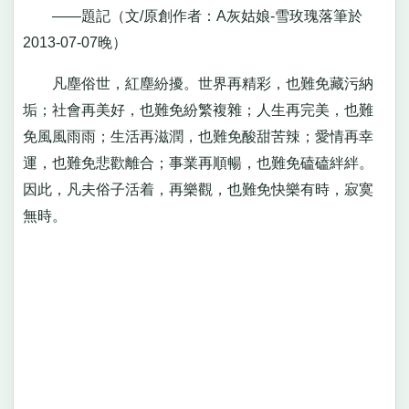
——題記（文/原創作者：A灰姑娘-雪玫瑰落筆於
2013-07-07晚）
凡塵俗世，紅塵紛擾。世界再精彩，也難免藏污納
垢；社會再美好，也難免紛繁複雜；人生再完美，也難
免風風雨雨；生活再滋潤，也難免酸甜苦辣；愛情再幸
運，也難免悲歡離合；事業再順暢，也難免磕磕絆絆。
因此，凡夫俗子活着，再樂觀，也難免快樂有時，寂寞
無時。