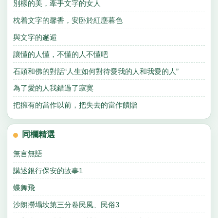
別樣的美，牽手文字的女人
枕着文字的馨香，安卧於紅塵暮色
與文字的邂逅
讓懂的人懂，不懂的人不懂吧
石頭和佛的對話“人生如何對待愛我的人和我愛的人”
為了愛的人我錯過了寂寞
把擁有的當作以前，把失去的當作饋贈
同欄精選
無言無語
講述銀行保安的故事1
蝶舞飛
沙朗撈塌坎第三分卷民風、民俗3