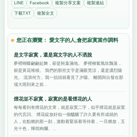
LINE
Facebook
複製分享文案
複製連結
下載TXT
複製全文
您正在瀏覽： 愛文字的人,會把寂寞當作調料
是文字寂寞，還是寫文字的人不洒脫
夢裡蝴蝶翩翩起舞，卻是秋葉滿地。 夢裡柳絮風吹飄落，
卻是黃花堆積。 我們的那些文字是滿眼荒涼，還是濃烈陽
光。 流浪何方。我一抬頭就看見了夕陽。 離開與出發在那
場大雨到來之前...
煙花並不寂寞，寂寞的是看煙花的人
每每看到有煙花的文章，就是寂寞二字，似乎煙花就是寂寞
的代言詞。 煙花綻放好似一個醞釀了許久要有所成就的
人，在點燃的那一刻，激動着緊張着等待着，一旦燃放，五
光十色，輝煌絢爛、...