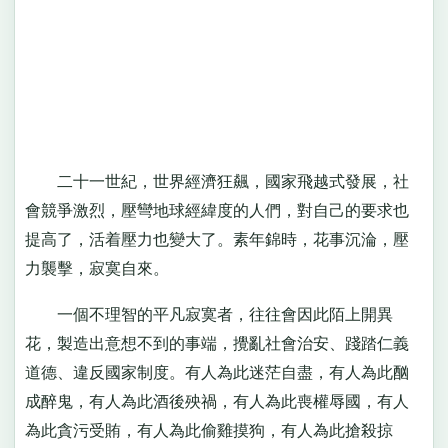
二十一世紀，世界經濟狂飆，國家飛越式發展，社
會競爭激烈，壓彎地球經緯度的人們，對自己的要求也
提高了，活着壓力也變大了。素年錦時，花事沉淪，壓
力襲擊，寂寞自來。
一個不理智的平凡寂寞者，往往會因此陌上開異
花，製造出意想不到的事端，攪亂社會治安、踐踏仁義
道德、違反國家制度。有人為此迷茫自盡，有人為此酗
成醉鬼，有人為此酒後殃禍，有人為此喪權辱國，有人
為此貪污受賄，有人為此偷雞摸狗，有人為此搶殺掠