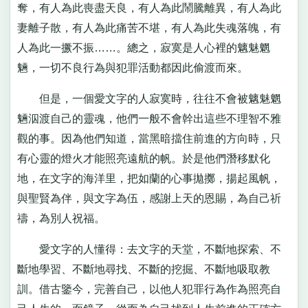
奪，有人為此喪盡天良，有人為此鬧騰離異，有人為此
妻離子散，有人為此痛苦不堪，有人為此失魂落魄，有
人為此一撅不振……。總之，寂寞是人心裡的魑魅魍
魎，一切不良行為與犯罪活動都因此偷渡而來。
但是，一個愛文字的人寂寞時，往往不會被魑魅魍
魎泅渡自己的靈魂，他們一般不會幹出這些不理智不雅
觀的事。因為他們知道，當黑暗擋住前進的方向時，只
有心靈的燈火才能照亮遠航的帆。於是他們潛移默化
地，在文字的海洋里，把如蘭的心事拋擲，揚起風帆，
與聖賢為伴，與文字為伍，感謝上天的恩賜，為自己祈
禱，為別人祝福。
愛文字的人懂得：去文字的天堂，不斷地探索、不
斷地學習、不斷地尋找、不斷的挖掘、不斷地吸取教
訓。借古鑒今，完善自己，以他人犯罪行為作為照亮自