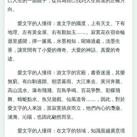
己人生的一面鏡子，從而為自己找到人生前進的正確方
向。
愛文字的人懂得：進文字的國度，上有天文、下有
地理、左有黃金屋、右有顏如玉……。寂寞花在宿命輪
迴里盛開，撣一簾風，水墨相知，呢喃過處，淡墨生
香，讓世間有了小愛的傳奇、大愛的神話、真愛的奇
迹。
愛文字的人懂得：游文字的宮殿，書香迷漫，其樂
無窮。有白駒過隙、朝雲暮雨、大江東去、黃河奔騰、
高山流水、瀑布飛濺、百鳥爭鳴、百花爭艷、彩蝶飛
舞、蜻蜓點水、魚兒遊戲、仙風道骨……，因此，對於
愛文字的人來說，當寂寞插戾而立，他們內心的灧瀲、
漣漪、沁陽，也因此翩然而至。
愛文字的人懂得：在文字的領域，知識面越廣意境