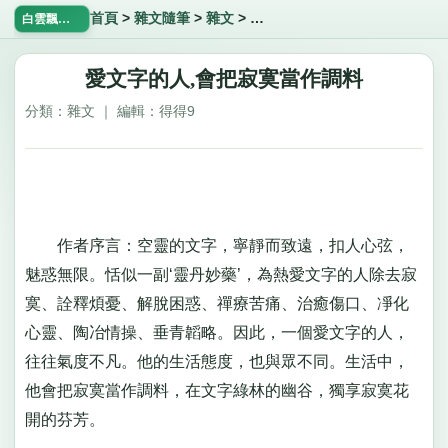
首頁
>
雜文隨筆
>
雜文
>
愛文字的人,會把寂寞當作調料
白雲飄飄網
愛文字的人,會把寂寞當作調料
分類：雜文 ｜ 編輯：得得9
作者序言：空靈的文字，寧靜而致遠，扣人心弦，
魅惑無限。恬似一副‘靈丹妙藥’，為熱愛文字的人除去寂
寞、詮釋煩憂、解脫困惑、禪療苦痛、治癒傷口、凈化
心靈、陶冶情操、垂青韜略。因此，一個愛文字的人，
往往氣度不凡。他的生活態度，也與眾不同。生活中，
他會把寂寞當作調料，在文字綠林的幽谷，獨享寂寞花
開的芬芳。