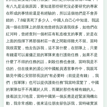
有八九是這個原因，要知道那些研究沒必要研究的專家
在即成的事情前還是有經驗的，所以這個他們是不會弄
錯的，7.8級害死了多少人，中國人自己心中知道。我認
識一個在部隊上的朋友他曾經告訴過我很多，如他們在
紅河時，曾經查到一個村莊有私造槍支的事實，於是在
上面的指揮下將那個村莊一夜之間殺得雞犬不留。當時
我很震驚，他去告訴我，這不算什麼，在部隊上，只要
有錢還可以雇傭正規的軍隊來進行護衛任務，如果不是
什麼了不得的任務的話，刺殺任務也會接。當時我是不
信的，但在後來的湄公河中國船員遇害事件中，我親耳
聽見中國公安部部長說的“有必要時（前提是有錢），我
們（指軍隊）也可以提供護衛任務”我當時震驚了，中國
的軍隊似乎不再屬於人民，而屬於那些有權有錢的人。
接着談汶川地震，當時中國第一個反應是趕緊派飛機出
動，我非常感動，後來這位朋友卻告訴我，當時確實派