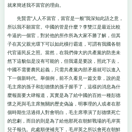
就來簡述我不當官的理由。
先賢雲“人人不當官，當官是一般”我深知此語之意，
所以我不願當官。中國的管是什麼？李雙江是最近比較
牛逼的一個官，對於他的所作所為大家不勝了解，但其
子在其父親光環下可以如此橫行霸道，可謂有我國各朝
代官逼民反之照。當然，在我們偉大的共產黨的防患未
然下這貌似是沒有可能的，但我還是要說，照此下去，
中國不需要農民起義，只需共產黨內部矛盾就可以進入
下一個新時代。舉個例，前不久看見一篇文章，說的是
毛主席的孫子和彭德懷的孫子握手了，這樣的消息為什
麼報面要大肆報道，其實是為了給中國的百姓一種彭德
懷之死與毛主席無關的歷史偽論，明事理的人或者在那
個時期生活過得人對會明白，毛主席導演了彭德懷死亡
的悲劇，而目的則是為了給他那死在朝鮮戰場的毛岸英
兒子報仇。此處順便補充下，毛岸英之所以會死在朝鮮