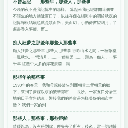
不曾忘記——那些年，那些人，那些事
今晚的夜不是我記憶中的那樣。 算起來我已經離開這個並
不陌生的地方接近百日了，以往存儲在腦海中的關於秋夜的
記憶歸根結底也就是凄而艷，美而幻，小酌倚窗望幽月，半
碾書香入夢簾。而...
痴人狂夢之那些年那些人那些事
痴人狂夢之那些年 那些人 那些事 行吟山水之間，一粒微塵,
一瓢秋水, 一彎清月 .......,一種晴柔......... 願為一痴人，一夢
千年 紅塵中太多的浮花浪蕊，讓...
那些年的那些事
1990年的春天，我和母親終於告別面朝黃土背朝天的鄉
下，來到了夢寐以求的繁華都市——長沙。一家五口分居三
地的日子宣告結束，迎接我們的將會是怎樣美好的都市生
活？ 我們一家的到...
那些人，那些事，那些距離
曾經以為，沒有得到你，便失去了所有，後來，當一切趨於