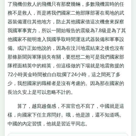
了飛機但救人的飛機只有那麼幾輛，多數飛機當時的任
務不是救人，而是將我們國家二炮部隊部署在蜀地的武
器裝備運往其他地方，防止其他國家借這次機會來探察
我國軍事實力，所以一開始報告的震級為7.8級是為了其
他國家不能明進入我國爭取時間運送武器裝備和軍事設
備。或許正如他說的，因為在汶川地震結束之後也沒有
那條新聞與軍隊損失有關，要想想二炮可是我們國家部
隊裡面精英中的精英，但這樣做的下場就是地震救援的
72小時黃金時間被白白耽擱了24小時，這之間死了多
少，我想國家的職權者是沒有考慮的。因為那在國家的
長治久安上是可以忽略不計的。
算了，越寫越傷感，不當官也不寫了，中國就是這
樣，向國家下任主席問好。哦，他是誰，還不知道嗎。
中國的內定習慣，他就是習近平同志。