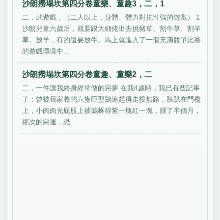
沙朗撈塌坎第四分卷童樂、童趣3，二，1
二，武遊戲，（二人以上，身體、體力對抗性強的遊戲） 1
沙朗兒童六歲后，就要跟大細佬出去挑豬草、割牛草、割羊
草、放羊，有的還要放牛。馬上就進入了一個充滿競爭比賽
的遊戲環境中...
沙朗撈塌坎第四分卷童趣、童樂2，二
二，一件讓我終身經常做的惡夢 在我4歲時，我已有些記事
了：曾被我家養的六隻巨型鵝追趕得走投無路，跌趴在門檻
上，小肉肉光屁股上被鵝啄得紫一塊紅一塊，腫了半個月，
那次的惡運，恐...