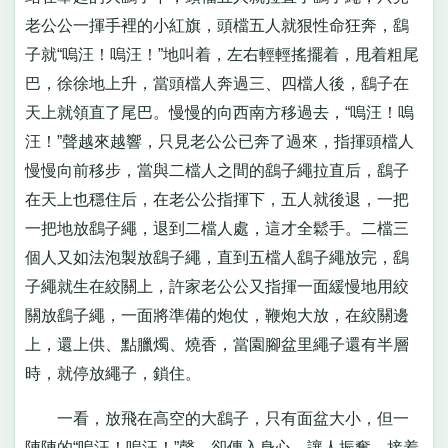
老公公一揮手裡的小紅旗，頭檔五人就狠性命狂奔，鷂
子就“嗚汪！嗚汪！”地叫着，左右輕輕搖擺着，甩着粗尾
巴，徐徐地上升，當頭檔人奔過三、四檔人後，鷂子在
天上就領直了尾巴。慢慢的向西南方移過去，“嗚汪！嗚
汪！”聲越來越響，只見老公公已奔了過來，指揮頭檔人
慢慢向前移步，當與二檔人之間的鷂子繩拉直后，鷂子
在天上也穩住后，在老公公指揮下，五人就後退，一把
一把地放鷂子繩，退到二檔人處，這才全鬆手。二檔三
個人又如法泡製放鷂子繩，直到五檔人鷂子繩放完，鷂
子繩就生在絞關上，許家老公公又指揮一面緩慢地用絞
關放鷂子繩，一面將準備的炮仗，鞭炮大放，在絞關邊
上，還上供、點臘燭、燒香，當園腳盆里繩子還有半層
時，就停放繩子，鎖住。
一看，放飛在高空的大鷂子，只有面盆大小，但一
陣陣的“嗚汪！嗚汪！”聲，卻傳入身心，讓人振奮。接着