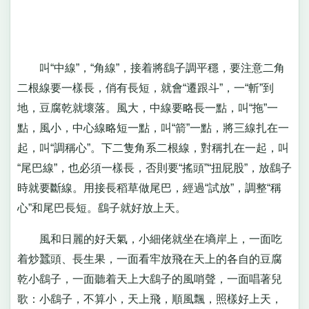
叫“中線”，“角線”，接着將鷂子調平穩，要注意二角
二根線要一樣長，俏有長短，就會“遷跟斗”，一“斬”到
地，豆腐乾就壞落。風大，中線要略長一點，叫“拖”一
點，風小，中心線略短一點，叫“箭”一點，將三線扎在一
起，叫“調稱心”。下二隻角系二根線，對稱扎在一起，叫
“尾巴線”，也必須一樣長，否則要“搖頭”“扭屁股”，放鷂子
時就要斷線。用接長稻草做尾巴，經過“試放”，調整“稱
心”和尾巴長短。鷂子就好放上天。
風和日麗的好天氣，小細佬就坐在墒岸上，一面吃
着炒蠶頭、長生果，一面看牢放飛在天上的各自的豆腐
乾小鷂子，一面聽着天上大鷂子的風哨聲，一面唱著兒
歌：小鷂子，不算小，天上飛，順風飄，照樣好上天，