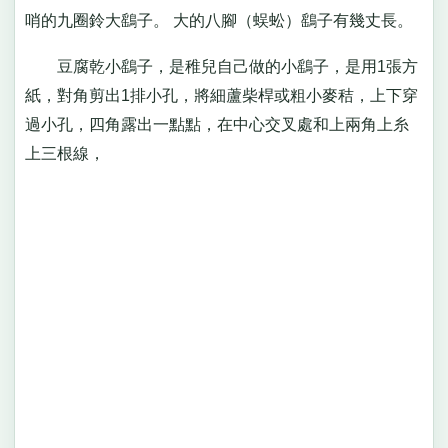
哨的九圈鈴大鷂子。 大的八腳（蜈蚣）鷂子有幾丈長。
豆腐乾小鷂子，是稚兒自己做的小鷂子，是用1張方
紙，對角剪出1排小孔，將細蘆柴桿或粗小麥秸，上下穿
過小孔，四角露出一點點，在中心交叉處和上兩角上糸
上三根線，