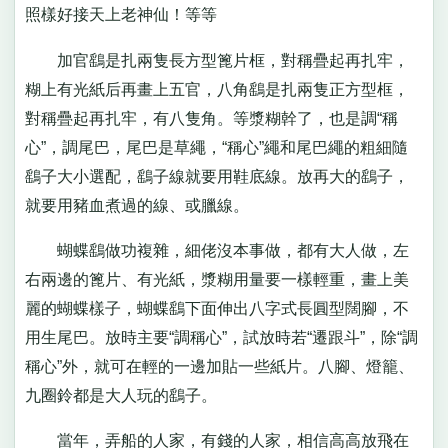
照樣好接天上老神仙！等等
加官鷂是扎兩隻長方型篦片框，對稱疊起再扎牢，
糊上有光紙后再畫上五官，八角鷂是扎兩隻正方型框，
對稱疊起再扎牢，有八隻角。等漿糊幹了，也是調“稱
心”，調尾巴，尾巴是草繩，“稱心”繩和尾巴繩的粗細隨
鷂子大小選配，鷂子線就要用鞋底線。放再大的鷂子，
就要用豬血煮過的線、或臘線。
蝴蝶鷂做功複雜，細佬沒本事做，都有大人做，左
右兩邊的篦片、有光紙，漿糊用量要一樣輕重，畫上美
麗的蝴蝶樣子，蝴蝶鷂下面伸出八字式長圓型闊腳，不
用生尾巴。放時主要“調稱心”，試放時若“遷跟斗”，除“調
稱心”外，就可在輕的一邊加貼一些紙片。八腳、燈籠、
九圈鈴都是大人玩的鷂子。
當年，弄船的人家，有錢的人家，相信高高放飛在