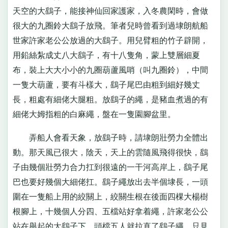
天空的大鷂子，能接神仙回家護家，入冬農閑時，會做
很大的九圈鈴大鷂子放飛。筆者兒時曾看到過埭朗航船
世家許家老公公放過的大鷂子。用兒臂粗的竹子辟開，
用鉛絲紮成丈八大鷂子，有十八隻角，蒙上雙層細夏
布，裝上大大小小的九圈葫蘆風哨（叫九圈鈴），中間
一隻大葫蘆，要有斗樣大，鷂子尾巴由粗到細好幾丈
長，粗處有細佬大腿粗。放鷂子的繩，是豬血煮過的有
細佬大姆指粗的白麻繩，盤在一隻園腳盆里。
弄船人會看天象，放鷂子時，請埭朗壯勞力全體出
動。那天風已很大，陰天，天上的雲隨風飛得很快，鷂
子由幾個壯勞力合力扛到很遠的一干河高岸上，鷂子尾
巴也要好幾個大細佬扛。鷂子繩放出去半個埭長，一頭
圍在一隻船上用的絞關上，絞關生根在後面四棵大楊樹
根腳上，十幾個人分四、五檔站好拿着繩，許家老公公
站在舉起的大鷂子下，頭檔五人就拉直了鷂子繩，只見