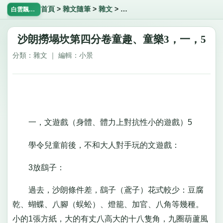
首頁
>
雜文隨筆
>
雜文
>
沙朗撈塌坎第四分卷童趣、童樂3
白雲飄飄網
沙朗撈塌坎第四分卷童趣、童樂3，一，5
分類：雜文 ｜ 編輯：小景
一，文遊戲（身體、體力上對抗性小的遊戲）5
學令兒童前後，不和大人對手玩的文遊戲：
3放鷂子：
過去，沙朗條件差，鷂子（鳶子）花式較少：豆腐
乾、蝴蝶、八腳（蜈蚣）、燈籠、加官、八角等幾種。
小的1張方紙，大的有丈八高大的十八隻角，九圈葫蘆風