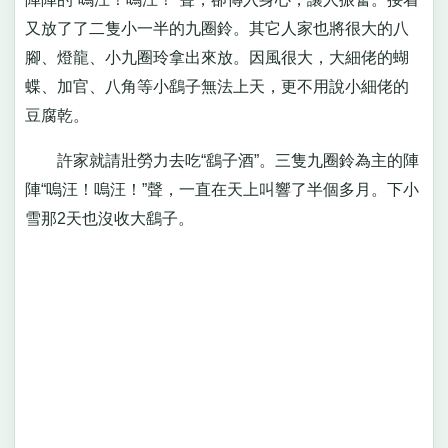
又放了了二隻小一半的九圈鈴。其它人家也將很大的八
腳、燈龍、小九圈玲拿出來放。因風很大，大細佬的蝴
蝶、加官、八角等小鷂子無法上天，更不用說小細佬的
豆腐乾。
許家就請壯勞力去吃“鷂子酒”。三隻九圈鈴為主的陣
陣“嗚汪！嗚汪！”聲，一直在天上叫響了半個多月。下小
雪那2天也沒收大鷂子。