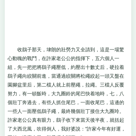
收鷂子那天，埭朗的壯勞力又全請到，這是一場驚
心動魄的戰鬥，在許家老公公的指揮下，五六個人一
組，先一把把將鷂子繩壓低，約壓出十數丈后，硬拉着
鷂子繩向絞關前進，當通過絞關將松繩絞起一頭又盤在
園腳盆里后，第二檔人就上前壓繩，拉繩。三檔人反覆
努力，有一頓飯時，大九圈鈴的尾巴快着地時，七，八
個壯丁奔過去，有些人抓住尾巴，一面收尾巴，這邊的
一些人一面壓低鷂子繩，最終幾個壯丁接住大九圈玲。
許家老公公真有眼力，鷂子收下來當天後半夜，就括起
了大西北風，吹得倒人，我好婆說：“許家今年有好運，