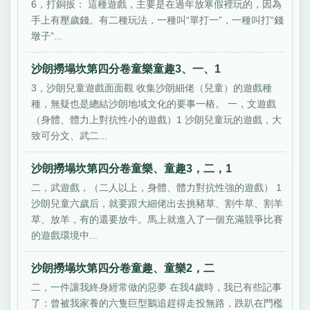
6，打銅扳： 這種遊戲，主要是在過年放寒假裡玩的，因為
手上有壓歲錢。有二種玩法，一種叫“單打一”，一種叫打“錢
墩子”...
沙朗撈塌坎第四分卷童樂童趣3、一、1
3，沙朗兒童遊戲面面觀 收集沙朗細佬（兒童）的遊戲種
種，無疑也是總結沙朗地域文化的要事一樁。 一，文遊戲
（身體、體力上對抗性小的遊戲）1 沙朗兒童玩的遊戲，大
致可分文、武二...
沙朗撈塌坎第四分卷童樂、童趣3，二，1
二，武遊戲，（二人以上，身體、體力對抗性強的遊戲） 1
沙朗兒童六歲后，就要跟大細佬出去挑豬草、割牛草、割羊
草、放羊，有的還要放牛。馬上就進入了一個充滿競爭比賽
的遊戲環境中...
沙朗撈塌坎第四分卷童趣、童樂2，二
二，一件讓我終身經常做的惡夢 在我4歲時，我已有些記事
了：曾被我家養的六隻巨型鵝追趕得走投無路，跌趴在門檻