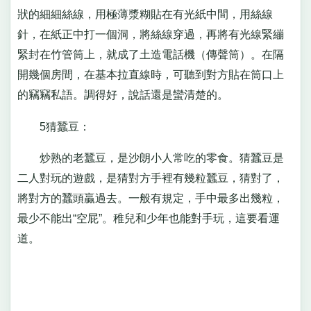
狀的細細絲線，用極薄漿糊貼在有光紙中間，用絲線
針，在紙正中打一個洞，將絲線穿過，再將有光線緊繃
緊封在竹管筒上，就成了土造電話機（傳聲筒）。在隔
開幾個房間，在基本拉直線時，可聽到對方貼在筒口上
的竊竊私語。調得好，說話還是蠻清楚的。
5猜蠶豆：
炒熟的老蠶豆，是沙朗小人常吃的零食。猜蠶豆是
二人對玩的遊戲，是猜對方手裡有幾粒蠶豆，猜對了，
將對方的蠶頭贏過去。一般有規定，手中最多出幾粒，
最少不能出“空屁”。稚兒和少年也能對手玩，這要看運
道。