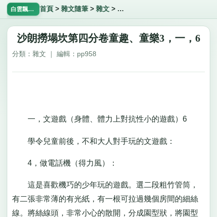
首頁
>
雜文隨筆
>
雜文
>
沙朗撈塌坎第四分卷童趣、童樂3
白雲飄飄網
沙朗撈塌坎第四分卷童趣、童樂3，一，6
分類：雜文 ｜ 編輯：pp958
一，文遊戲（身體、體力上對抗性小的遊戲）6
學令兒童前後，不和大人對手玩的文遊戲：
4，做電話機（得力風）：
這是喜歡機巧的少年玩的遊戲。選二段粗竹管筒，
有二張非常薄的有光紙，有一根可拉過幾個房間的細絲
線。將絲線頭，非常小心的散開，分成園型狀，將園型