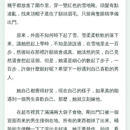
幾乎都放進了圍巾里。穿一雙紅色的雪地靴。頭髮有點
凌亂，找來頂帽子遮住了額頭眉毛。只留兩隻眼睛準備
出門。
原來，外面不知何時下起了雪。雪柔柔軟軟的落下
來。讓她想起上學時，不知是誰說過，在雪地里走一百
步，然後站在那裡許願就會成真。她淡然的笑，自己竟
然還會想起這個。但是，她還是細心的數起了步子，一
百步，許個什麼願好呢？希望下一秒遇到自己喜歡的男
人。
她自己都覺得好笑，現在自己的樣子，如果真的能
遇到一個男生喜歡自己。那麼，她就立刻嫁他。
在超市裡買了滿滿兩大袋子食物。剛出門口被一個
迎面而來的男生撞倒在地。所有的東西都掉了出來。桶
裝的方便麵一下了滾出去好遠。她正要發作，抬頭，看