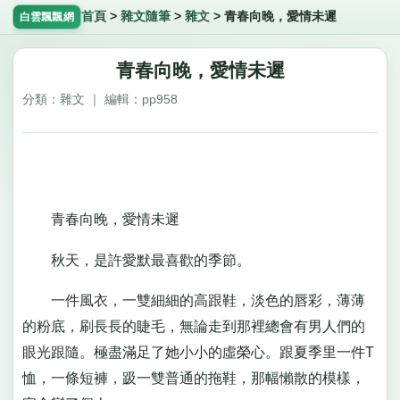
首頁
>
雜文隨筆
>
雜文
>
青春向晚，愛情未遲
白雲飄飄網
青春向晚，愛情未遲
分類：雜文 ｜ 編輯：pp958
青春向晚，愛情未遲
秋天，是許愛默最喜歡的季節。
一件風衣，一雙細細的高跟鞋，淡色的唇彩，薄薄
的粉底，刷長長的睫毛，無論走到那裡總會有男人們的
眼光跟隨。極盡滿足了她小小的虛榮心。跟夏季里一件T
恤，一條短褲，趿一雙普通的拖鞋，那幅懶散的模樣，