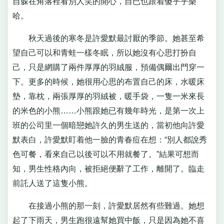
自躲在角落裡看別人笑的開心，自已也跟着傻乎乎樂
哈。
秋天過後的寒冬是許愛默最討厭的季節。她甚至希
望自己可以和青蛙一樣冬眠，所以她沒有心思打扮自
己，只是網購了兩件厚厚的羽絨服，預備偶爾出門穿一
下。更多的時候，她很用心思的布置自己的床，水暖床
墊，靠枕，兩張厚厚的羽絨被，暖手袋，一隻一米來長
的米色的小熊……小熊跟她已有幾年時光，是第一次上
班的公司里一個暗戀她許久的男生送的，當初他向許愛
默表白，許愛默盯着他一臉的青春痘在想：“別人都說秀
色可餐，看來自己以後可以不用就餐了。”結果可想而
知，男生性格內向，被拒絕便辭了工作，離開了。臨走
前託人送了這隻小熊。
在接過小熊的那一刻，許愛默居然有些難過。她想
起了下雨天，男生跑很遠幫她買中飯，只是因為她不喜