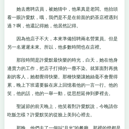
她去應聘店員，被她猜中，他果真是老闆。他抬頭
看一眼許愛默，哦，我們是不是在前面的奶茶店裡遇到
過？啊，他還記得她，他居然記得。
因為他店子不大，本來準備招聘兩名營業員。但是
另一名遲遲未來。所以，他多數時間也在店裡。
那段時間是許愛默最快樂的時光，白天，她在他身
邊賣力的工作，把店子打掃的一塵不染。就算面對再挑
剔的客人，她都覺得快樂。那種快樂讓她絲毫不會覺得
累，晚上下班還要躲在床上回憶着他的一言一行。他的
笑，他的話，他的一舉一動，從思想延伸到夢裡去。
聖誕節的前天晚上，他笑着對許愛默說，今晚請你
吃飯怎樣？許愛默笑的從臉上美到心裡去。
那晚，他們去了一個叫“月光”的餐廳。那裡的燈都是