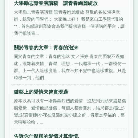
大學勵志青春演講稿 讓青春絢麗綻放
大學勵志青春演講稿 讓青春絢麗綻放 尊敬的各位領導老
師，親愛的同學們： 大家晚上好！ 我是來自工學院**班的
**，首先感謝創業協會為我們提供這樣一個演講的平台，讓
我們暢談青...
關於青春的文章：青春的泡沫
關於青春的文章：青春的泡沫 文／張婷 青春的面貌不過如
此，混雜着友情、青澀、理想，一代繼承一代，一群模仿一
群。上一代人這樣度過，我在不知不覺中也這樣重複。只是
時機一到，他們...
鍵盤上的愛情未曾實現過
原本以為可以有一場轟轟烈烈的愛情，沒想到到頭來還是傷
痕纍纍，愛情他那麼傷，每個人都會嘗到，結局都是{愛上}
變成{哀傷}蔣小花在沒遇到柒小建之前，肯定是幸福的，整
天嘻嘻哈哈，...
告訴你什麼樣的愛情才算愛情.