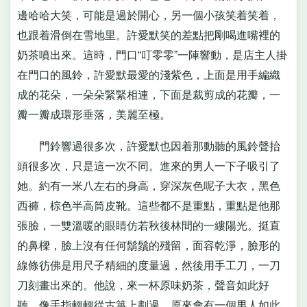
邊哈哈大笑，可能是過於開心，另一個小孩笑着笑着，
也跟着滑倒在雪地里。許愛默笑的差點把剛喝進嘴裡的
奶茶噴出來。這時，門口“叮零零”一陣響動，是店主人掛
在門口的風鈴，許愛默最愛的淺紫色，上面是用手編織
成的花朵，一朵朵緊緊相連，下面是裁剪成的花瓣，一
瓣一瓣成環形垂落，美麗至極。
門鈴響過很多次，許愛默也因着那動聽的風鈴聲抬
頭很多次，只是這一次不同。進來的男人一下子吸引了
她。約有一米八左右的身高，穿深灰色呢子大衣，黑色
西褲，棕色半高筒皮靴。這些都不是重點，重點是他那
張臉，一雙溫暖的眼睛仿若秋後林間的一縷陽光。挺直
的鼻樑，臉上沒有任何鬍鬚的殘留，面容乾淨，臉形的
線條彷佛是用尺子精細的度量過，然後用手工刀，一刀
刀刻畫出來的。他說，來一杯原味奶茶，聲音如此好
聽。像手指輕輕從古箏上劃過。原來會有一個男人如此