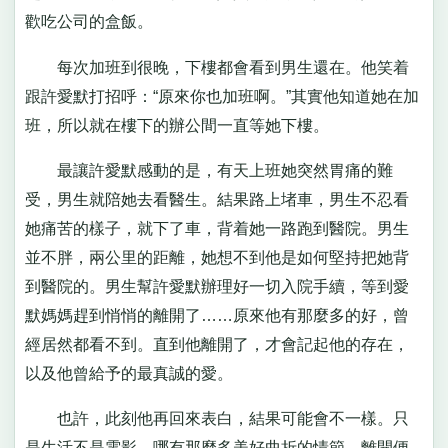
歡吃公司的盒飯。
每次加班到很晚，下樓都會看到男生還在。他笑着
跟許愛默打招呼：“原來你也加班啊。”其實他知道她在加
班，所以就在樓下的辦公間一直等她下樓。
最讓許愛默感動的是，有天上班她突然胃痛的難
受，男生就陪她去看醫生。結果路上堵車，男生不忍看
她痛苦的樣子，就下了車，背着她一路跑到醫院。男生
並不胖，兩公里的距離，她想不到他是如何堅持把她背
到醫院的。男生幫許愛默辦理好一切入院手續，等到愛
默媽媽趕到悄悄的離開了……原來他有那麼多的好，曾
經居然都看不到。直到他離開了，才會記起他的存在，
以及他曾給予的最真誠的愛。
也許，此刻他再回來表白，結果可能會不一樣。只
是生活不是電影，哪有那麼多美好曲折的情節。離開便