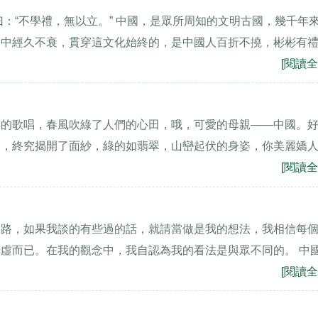
：“不學禮，無以立。” 中國，是眾所周知的文明古國，幾千年
列中經久不衰，貫穿這文化始終的，是中國人百折不撓，彬彬有
[閱讀全
兒的歌唱，春風吹綠了人們的心田，哦，可愛的母親——中國。
谷，終究揭開了面紗，綠的如翡翠，山巒起伏的身姿，你美麗嬌
[閱讀全
道路，如果我談的有些過的話，就請當做是我的想法，我相信每
虛而已。在我的觀念中，我自認為我的看法是與眾不同的。 中
[閱讀全