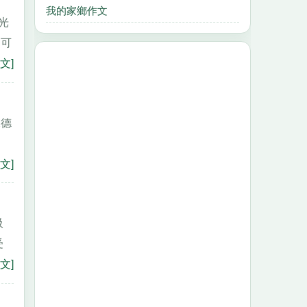
我的家鄉作文
光
用可
文]
像德
，
文]
吸
受
文]