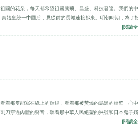
是祖國的花朵，每天都希望祖國騰飛、昌盛、科技發達。我們的
。秦始皇統一中國后，見從前的長城連接起來。明朝時期，為了
[閱讀全
，看着那隻能寫在紙上的輝煌，看着那被焚燒的烏黑的牆壁，心
那刺刀穿過肉體的聲音，聽着那中華人民絕望的哭號和日本鬼子
[閱讀全