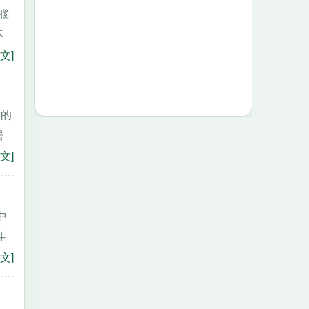
腦
不
文]
貴的
居
文]
中
生
文]