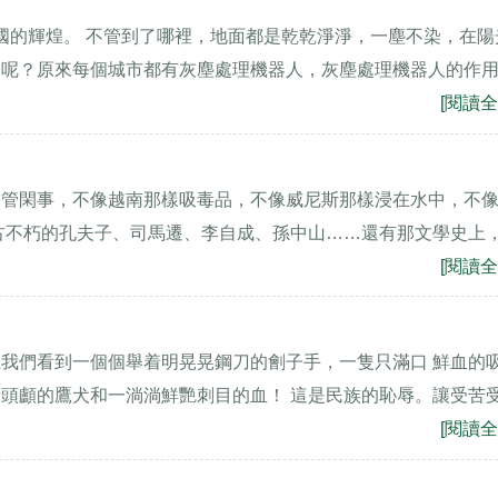
祖國的輝煌。 不管到了哪裡，地面都是乾乾淨淨，一塵不染，在陽
了呢？原來每個城市都有灰塵處理機器人，灰塵處理機器人的作
[閱讀全
多管閑事，不像越南那樣吸毒品，不像威尼斯那樣浸在水中，不
古不朽的孔夫子、司馬遷、李自成、孫中山……還有那文學史上
[閱讀全
我們看到一個個舉着明晃晃鋼刀的劊子手，一隻只滿口 鮮血的
頭顱的鷹犬和一淌淌鮮艷刺目的血！ 這是民族的恥辱。讓受苦
[閱讀全