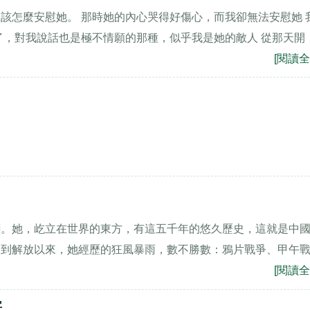
該怎麼安慰她。 那時她的內心哭得好傷心，而我卻無法安慰她 
了，對我說話也是極不情願的那種，似乎我是她的敵人 從那天開
[閱讀全
獅。她，屹立在世界的東方，有這五千年的悠久歷史，這就是中
朝到解放以來，她經歷的狂風暴雨，數不勝數：鴉片戰爭、甲午
[閱讀全
字