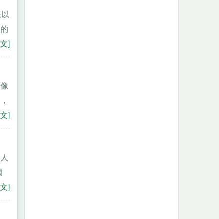
來以
禮的
文]
好像
人，
文]
個人
國
文]