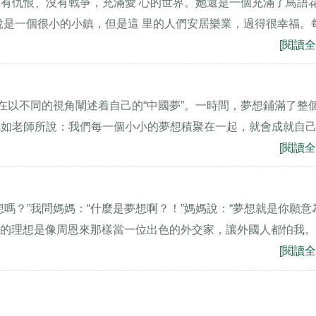
有仇恨、沒有戰爭，充滿愛 心的世界。她還是一個充滿了鳥語
說是一個很小的小鎮，但是這 里的人們安居樂業，過得很幸福。
[閱讀全
在以不同的視角闡述着自己的“中國夢”。一時間，夢想鋪滿了整
就如老師所說：我們每一個小小的夢想積聚在一起，就會成就自
[閱讀全
嗎？”我問媽媽：“什麼是夢想啊？！”媽媽說：“夢想就是你願意
那我的理想是像周恩來那樣當一位出色的外交家，讓外國人都怕我
[閱讀全