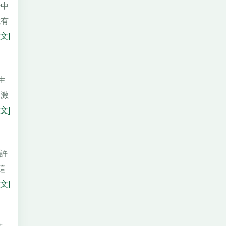
少中
就有
文]
生
用激
文]
也許
這
文]