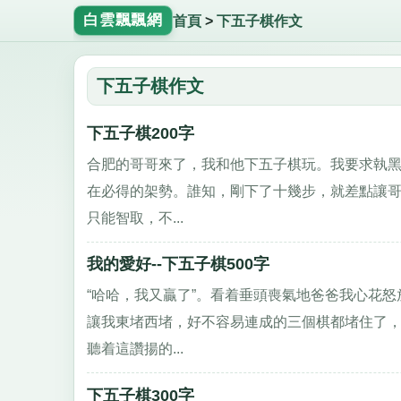
白雲飄飄網
首頁
>
下五子棋作文
下五子棋作文
下五子棋200字
合肥的哥哥來了，我和他下五子棋玩。我要求執黑先
在必得的架勢。誰知，剛下了十幾步，就差點讓
只能智取，不...
我的愛好--下五子棋500字
“哈哈，我又贏了”。看着垂頭喪氣地爸爸我心花
讓我東堵西堵，好不容易連成的三個棋都堵住了，
聽着這讚揚的...
下五子棋300字