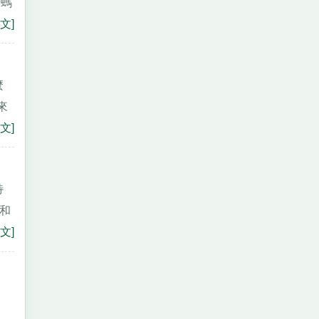
的螞
文]
麼
來
文]
特
我和
文]