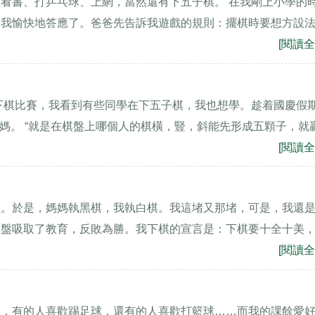
看書、打乒乓球、上網，當然還有下五子棋。 在我剛上小學的
，我愉快地答應了。爸爸先告訴我遊戲的規則：擺棋時要想方設
[閱讀全
下棋比賽，我看到有些同學在下五子棋，我也想學。趁着國慶假
媽媽。 “就是在棋盤上哪個人的棋橫，豎，斜能先形成五顆子，就
[閱讀全
負。於是，媽媽執黑棋，我執白棋。我這堵又那堵，可是，我還
四盤吸取了教育，反敗為勝。我下棋的宣言是：下棋要十全十美
[閱讀全
球，有的人喜歡踢足球，還有的人喜歡打籃球……而我的課餘愛