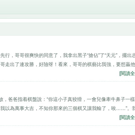
行，哥哥很爽快的同意了，我拿出黑子“搶佔”了“天元”，擺出
哥哥走出了連攻勝，好險呀！看來，哥哥的棋藝比我強，要想贏
[閱讀全
怒放，爸爸指着棋盤說：“你這小子真狡猾，一會兒像牽牛鼻子一
我以為萬事大吉，不知你那來的三個棋又讓我輸了，唉……”。
[閱讀全