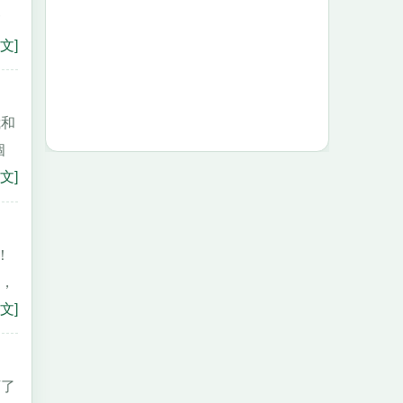
會
文]
我和
個
文]
！
我，
文]
下了