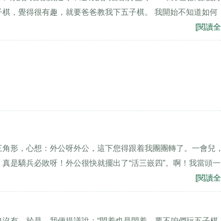
子棋，覺得很有趣，就要爸爸教我下五子棋。 我開始不知道如何
[閱讀全
三角形，心想：外公呀外公，這下您得跟着我團團轉了。一會兒
了，真是驕兵必敗呀！外公很快就擺出了“活三嵌四”。啊！我當頭一
[閱讀全
也沒有，於是，我便提議說：“閑着也是閑着，要不咱們玩五子棋