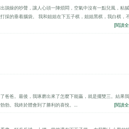
發出鴰燥的吵聲，讓人心頭一陣煩悶，空氣中沒有一點兒風，粘
打採的垂着腦袋。 我和姐姐在下五子棋，姐姐黑棋，我白棋，
[閱讀全
不了爸爸。最後，我琢磨出來了怎麼下能贏，就是擺雙三。結果
勃。我終於體會到了勝利的喜悅。...
[閱讀全