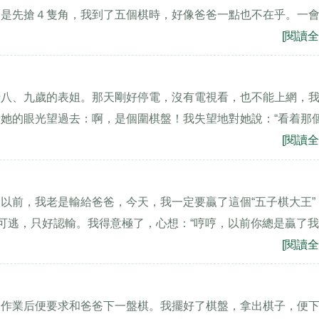
爸是先搶４隻角，我到了五個棋時，好像爸爸一點也不在乎。一
[閱讀全
十八、九歲的表姐。那天剛好停電，沒有電視看，也不能上網，
她的眼光望過去：啊，是個圍棋盤！我失望地對她說：“看着那
[閱讀全
以前，我老是輸給爸爸，今天，我一定要贏了這個“五子棋大王”
路可逃，只好認輸。我得意極了，心想：“哼哼，以前你總是贏了
[閱讀全
了作業后便要求和爸爸下一盤棋。我擺好了棋盤，拿出棋子，便