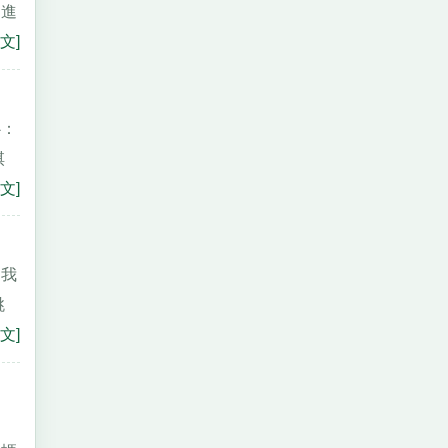
了進
文]
心：
棋
文]
。我
跳
文]
，