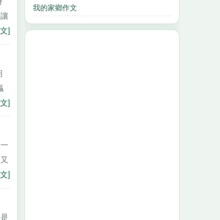
時
我的家鄉作文
法讓
文]
期
贏
文]
是一
，又
文]
好是