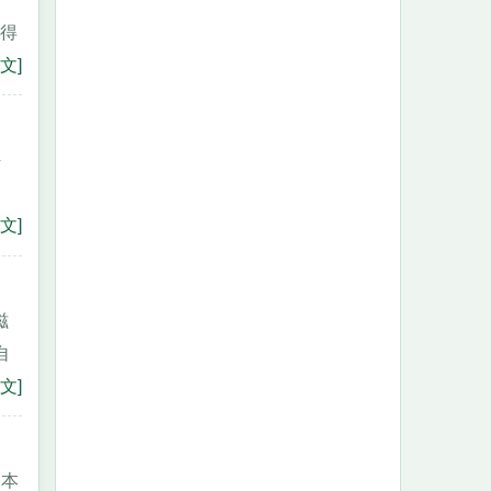
便得
文]
件
文]
滋
自
文]
的本