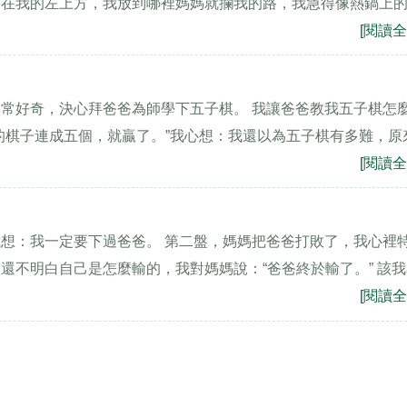
下在我的左上方，我放到哪裡媽媽就攔我的路，我急得像熱鍋上
[閱讀全
常好奇，決心拜爸爸為師學下五子棋。 我讓爸爸教我五子棋怎
的棋子連成五個，就贏了。”我心想：我還以為五子棋有多難，原
[閱讀全
想：我一定要下過爸爸。 第二盤，媽媽把爸爸打敗了，我心裡
還不明白自己是怎麼輸的，我對媽媽說：“爸爸終於輸了。” 該
[閱讀全