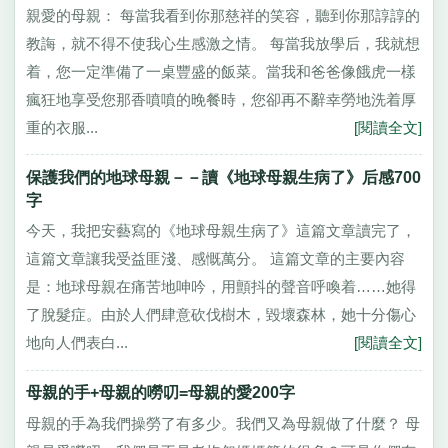
親愛的母親： 每當我看到你那慈祥的笑容，聽到你那諄諄的
教誨，就不得不使我心生感激之情。 每當我放學后，我就想
着，您一定準備了一桌豐盛的飯菜。當我和爸爸像餓虎一樣
瘋狂地享受您那香噴噴的晚餐時，您卻再不辭幸勞地洗着厚
重的衣服...
[閱讀全文]
保護我們的地球母親－－讀《地球母親生病了》后感700
字
今天，我把安藝寫的《地球母親生病了》這篇文章讀完了，
這篇文章讓我受益匪淺、感慨萬分。 這篇文章的主要內容
是：地球母親在痛苦地呻吟，用顫抖的聲音呼喚着……她得
了脫髮症。由於人們肆意砍伐樹木，毀壞森林，她十分傷心
地向人們表白...
[閱讀全文]
母親的手+母親的嘮叨=母親的愛200字
母親的手為我們操勞了有多少。我們又為母親做了什麼？ 母