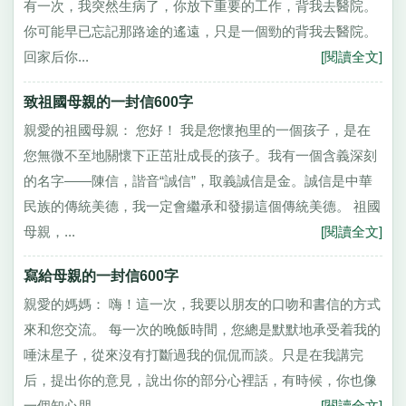
有一次，我突然生病了，你放下重要的工作，背我去醫院。
你可能早已忘記那路途的遙遠，只是一個勁的背我去醫院。
回家后你...
[閱讀全文]
致祖國母親的一封信600字
親愛的祖國母親： 您好！ 我是您懷抱里的一個孩子，是在
您無微不至地關懷下正茁壯成長的孩子。我有一個含義深刻
的名字——陳信，諧音“誠信”，取義誠信是金。誠信是中華
民族的傳統美德，我一定會繼承和發揚這個傳統美德。 祖國
母親，...
[閱讀全文]
寫給母親的一封信600字
親愛的媽媽： 嗨！這一次，我要以朋友的口吻和書信的方式
來和您交流。 每一次的晚飯時間，您總是默默地承受着我的
唾沫星子，從來沒有打斷過我的侃侃而談。只是在我講完
后，提出你的意見，說出你的部分心裡話，有時候，你也像
一個知心朋...
[閱讀全文]