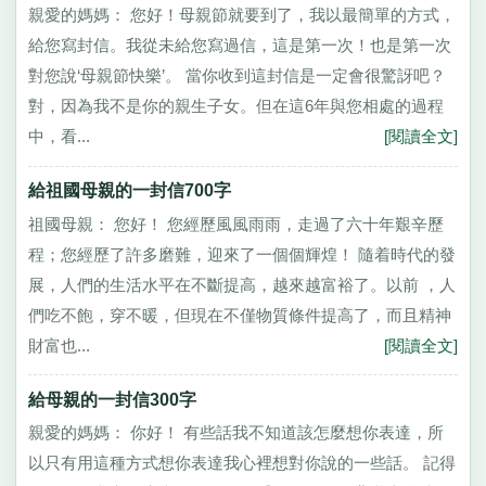
親愛的媽媽： 您好！母親節就要到了，我以最簡單的方式，
給您寫封信。我從未給您寫過信，這是第一次！也是第一次
對您說‘母親節快樂’。 當你收到這封信是一定會很驚訝吧？
對，因為我不是你的親生子女。但在這6年與您相處的過程
中，看...
[閱讀全文]
給祖國母親的一封信700字
祖國母親： 您好！ 您經歷風風雨雨，走過了六十年艱辛歷
程；您經歷了許多磨難，迎來了一個個輝煌！ 隨着時代的發
展，人們的生活水平在不斷提高，越來越富裕了。以前 ，人
們吃不飽，穿不暖，但現在不僅物質條件提高了，而且精神
財富也...
[閱讀全文]
給母親的一封信300字
親愛的媽媽： 你好！ 有些話我不知道該怎麼想你表達，所
以只有用這種方式想你表達我心裡想對你說的一些話。 記得