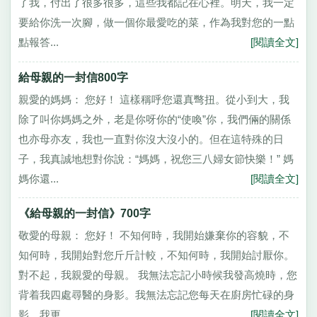
了我，付出了很多很多，這些我都記在心裡。明天，我一定
要給你洗一次腳，做一個你最愛吃的菜，作為我對您的一點
點報答...
[閱讀全文]
給母親的一封信800字
親愛的媽媽： 您好！ 這樣稱呼您還真彆扭。從小到大，我
除了叫你媽媽之外，老是你呀你的“使喚”你，我們倆的關係
也亦母亦友，我也一直對你沒大沒小的。但在這特殊的日
子，我真誠地想對你說：“媽媽，祝您三八婦女節快樂！” 媽
媽你還...
[閱讀全文]
《給母親的一封信》700字
敬愛的母親： 您好！ 不知何時，我開始嫌棄你的容貌，不
知何時，我開始對您斤斤計較，不知何時，我開始討厭你。
對不起，我親愛的母親。 我無法忘記小時候我發高燒時，您
背着我四處尋醫的身影。我無法忘記您每天在廚房忙碌的身
影。我更...
[閱讀全文]