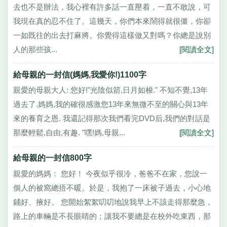
去也不是辦法，我心裡有許多話一直壓着，一直不敢說，可
我現在真的忍不住了。這幾天，你們本來鬧得就很僵，你卻
一如既往的出去打麻將。你覺得這樣做又對嗎？你總是說別
人的那些孩...
[閱讀全文]
給母親的一封信(媽媽,我愛你!)1100字
親愛的母親大人: 您好!"光陰似箭,日月如梭." 不知不覺,13年
過去了.媽媽,我的確很感激您13年來無微不至的關心與13年
來的養育之恩. 我還記得那次我們看完DVD后,我們的對話是
那麼輕鬆,自由,有趣. "嘿!媽,母親...
[閱讀全文]
給母親的一封信800字
親愛的媽媽： 您好！ 今夜似乎很冷，爸爸不在家，您說一
個人的被窩總捂不暖。於是，我抱了一床被子過去，小心地
鋪好、掖好。 您開始絮絮叨叨地說我早上不該走得那麼急，
路上的車輛是不長眼睛的；讓我不要總是在校外吃東西，那