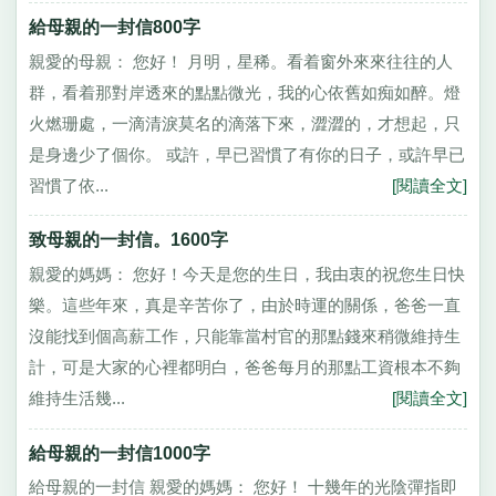
給母親的一封信800字
親愛的母親： 您好！ 月明，星稀。看着窗外來來往往的人
群，看着那對岸透來的點點微光，我的心依舊如痴如醉。燈
火燃珊處，一滴清淚莫名的滴落下來，澀澀的，才想起，只
是身邊少了個你。 或許，早已習慣了有你的日子，或許早已
習慣了依...
[閱讀全文]
致母親的一封信。1600字
親愛的媽媽： 您好！今天是您的生日，我由衷的祝您生日快
樂。這些年來，真是辛苦你了，由於時運的關係，爸爸一直
沒能找到個高薪工作，只能靠當村官的那點錢來稍微維持生
計，可是大家的心裡都明白，爸爸每月的那點工資根本不夠
維持生活幾...
[閱讀全文]
給母親的一封信1000字
給母親的一封信 親愛的媽媽： 您好！ 十幾年的光陰彈指即