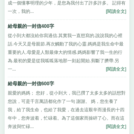
成一個懂事明理的少年，是您為我付出了許多許多。 記得有
一次，我的...
[閱讀全文]
給母親的一封信400字
從小到大都沒給你寫過信.其實我一直想寫的.說說我的心裡
話.今天又是母親節.再次觸動了我的心靈.媽媽是我生命中最
重要的人.母愛是人類最偉大的情感.媽媽影響了我一生的行
為.最初的愛是從我呱呱落地那一刻起開始.剪斷了臍帶.另
一...
[閱讀全文]
給母親的一封信600字
親愛的媽媽； 您好，從小到大，我已攢了太多太多的話想對
您說，可是千言萬語都化作了一句 謝謝。 媽，您生養了
我，給了我生命，也給了我愛，在過去這艱辛而漫長的十四
年中，您奔波着，忙碌着。為了這個家而操碎了心。而在這
奔波與忙碌...
[閱讀全文]