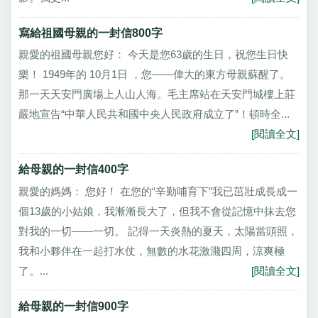
寫給祖國母親的一封信800字
親愛的祖國母親您好： 今天是您63歲的生日，祝您生日快
樂！ 1949年的 10月1日 ，您——偉大的東方母親蘇醒了。
那一天天安門廣場上人山人海。毛主席站在天安門城樓上莊
嚴地宣告“中華人民共和國中央人民政府成立了”！頓時全...
[閱讀全文]
給母親的一封信400字
親愛的媽媽： 您好！ 在您的“辛勤哺育下”我已茁壯成長成一
個13歲的小姑娘，我漸漸長大了，但我不會從記憶中抹去您
對我的一切——一切。 記得一天炎熱的夏天，太陽當頭照，
我和小夥伴在一起打水仗，無數的水花激濺四周，涼爽極
了。...
[閱讀全文]
給母親的一封信900字