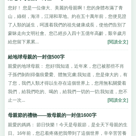
您好！ 您是一位偉大、美麗的母親啊！您的身體布滿了青
山，綠樹，海洋，江湖和草地。約在五十萬年前，您便見證
了人類的誕生，呵護着我們的祖先健康成長，使他們告別了
蒙昧走向文明社會。您己經步入四十五億年高齡，艱辛歲月
給您留下累累...
[閱讀全文]
給地球母親的一封信500字
親愛的地球母親： 您好!我知道，近年來，您已被那些不肖
子孫們剝削得傷痕纍纍、體無完膚;我知道，您是偉大的，有
了您，我們人類才得以生存在這個世界上，您用無私關愛着
我們，給我們吃的、喝的，給我們一切的一切;我知道，您不
止一次...
[閱讀全文]
母親節的禮物——致母親的一封信1600字
親愛的媽媽： 節日快樂！今天是母親節，是全天下母親的生
日。16年前，您忍着疼痛把我帶到了這個世界，辛辛苦苦養