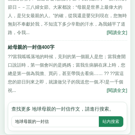
節日－－三八婦女節。大家都說：“母親是世界上最偉大的
人，是兒女最親的人。”的確，從我還是嬰兒到現在，您無時
無刻不奉獻於我，不知流下多少辛勤的汗水，為我鋪平了道
路，令我...
[閱讀全文]
給母親的一封信400字
??當我呱呱落地的時候，見到的第一個親人是您；當我會開
口說話時，第一個會叫的是媽媽；當我生病躺在床上時，您
總是第一個為我擔、買葯，甚至帶我去看病…… ?? ??當這
您的節日到來之即，就讓做兒子的我送您一個,不!是一千個
祝...
[閱讀全文]
查找更多 地球母親的一封信作文，請進行搜索。