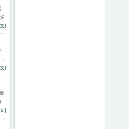
雲
在這
文]
那
興！
文]
我像
物
文]