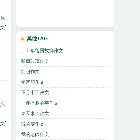
事。
叫爸
文]
其他TAG
二十年後回故鄉作文
新型玻璃作文
紅包作文
元宵節作文
正月十五作文
一件有趣的事作文
難忘
春天來了作文
，
文]
我的夢作文
我的老師作文