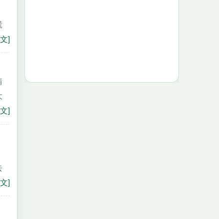
慌
文]
請
大
文]
去
文]