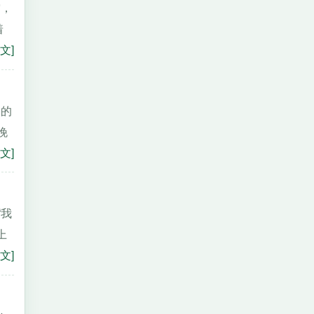
空，
着
文]
文的
晚
文]
“我
上
文]