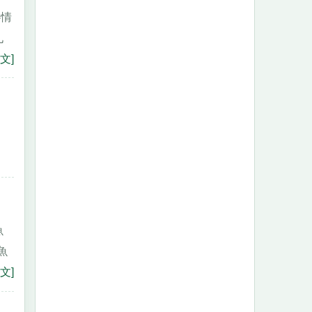
心情
九
文]
魚
魚
文]