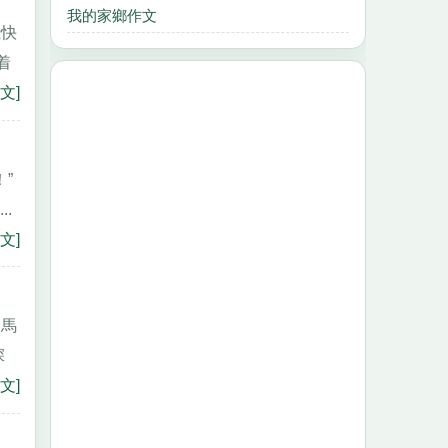
我的家鄉作文
飛快
着
文]
”
.
文]
，馬
深
文]