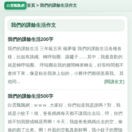
首頁
>
我們的課餘生活作文
白雲飄飄網
我們的課餘生活作文
我們的課餘生活200字
我們的課餘生活 三年級五班 楊夢璇 我們的課餘生活各種各
樣，比如有跳繩、轉呼啦圈、踢毽子……其中，我最喜歡的
就是轉呼啦圈。 呼啦圈在我的腰間轉來轉去，好長時間都不
會掉下來，像是粘在我身上似的，小夥伴們都很羨慕我。 其
他同...
[閱讀全文]
我們的課餘生活500字
白雲飄飄網：w w w . 大家好，你們知道我是誰嗎？對，我
就是小蚊子！唉，爸爸媽媽每天都不讓我出去玩，哼，你們
就不怕我變成蝸居男啊！今天，我趁爸爸媽媽出去的空，偷
偷的跑了出來。啊！外面的空氣真新鮮啊，我小蚊子的歷險