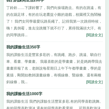
我們的課間生活200字
丁鈴鈴……下課鈴響了，我們向操場跑去。有的在跳遠，有
的在踢足球，有的在玩老鷹捉小雞的遊戲，校園裡又熱鬧極
了！ 我們女同學最愛玩跳長繩了。記得我第一次跳得時候，
嗨！真倒霉，進去沒跳幾下就不行了，累得我滿頭大汗。有
的同學跳得...
[閱讀全文]
我的課餘生活350字
我的課餘生活是豐富多彩的，有跳繩、跑步、跳遠、騎自行
車、看書、學畫畫。 我最喜歡的是學畫畫，於是媽媽帶我去
畫畫班報了名，老師說每星期日上午下午都學畫畫，學的是
素描，剛開始教師讓畫線條，有橫線條、豎線條、還有兩種
斜線條，我...
[閱讀全文]
我的課餘生活1000字
我的課餘生活 我們的課餘生活豐富多彩,有的同學喜歡跳舞,
有的同學喜歡溜冰,還有的同學喜歡看電視......可我喜歡游泳,