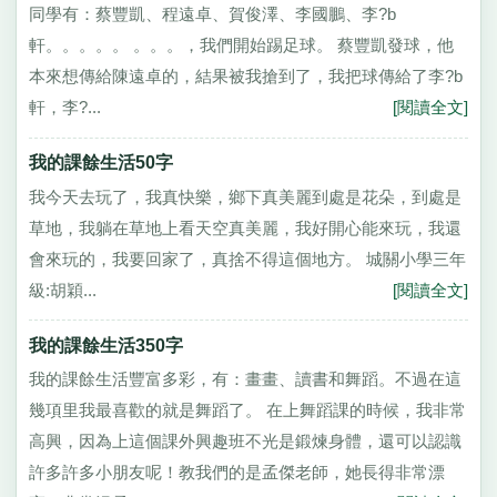
同學有：蔡豐凱、程遠卓、賀俊澤、李國鵬、李?b
軒。。。。。 。。。，我們開始踢足球。 蔡豐凱發球，他
本來想傳給陳遠卓的，結果被我搶到了，我把球傳給了李?b
軒，李?...
[閱讀全文]
我的課餘生活50字
我今天去玩了，我真快樂，鄉下真美麗到處是花朵，到處是
草地，我躺在草地上看天空真美麗，我好開心能來玩，我還
會來玩的，我要回家了，真捨不得這個地方。 城關小學三年
級:胡穎...
[閱讀全文]
我的課餘生活350字
我的課餘生活豐富多彩，有：畫畫、讀書和舞蹈。不過在這
幾項里我最喜歡的就是舞蹈了。 在上舞蹈課的時候，我非常
高興，因為上這個課外興趣班不光是鍛煉身體，還可以認識
許多許多小朋友呢！教我們的是孟傑老師，她長得非常漂