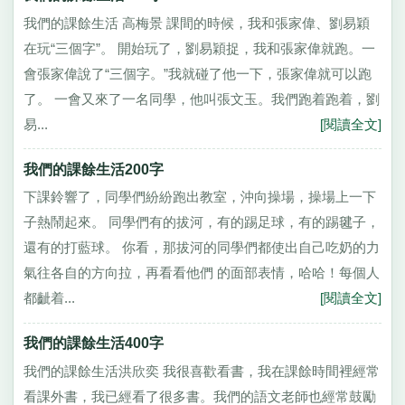
我們的課餘生活 高梅景 課間的時候，我和張家偉、劉易穎
在玩“三個字”。 開始玩了，劉易穎捉，我和張家偉就跑。一
會張家偉說了“三個字。”我就碰了他一下，張家偉就可以跑
了。 一會又來了一名同學，他叫張文玉。我們跑着跑着，劉
易...
[閱讀全文]
我們的課餘生活200字
下課鈴響了，同學們紛紛跑出教室，沖向操場，操場上一下
子熱鬧起來。 同學們有的拔河，有的踢足球，有的踢毽子，
還有的打藍球。 你看，那拔河的同學們都使出自己吃奶的力
氣往各自的方向拉，再看看他們 的面部表情，哈哈！每個人
都齜着...
[閱讀全文]
我們的課餘生活400字
我們的課餘生活洪欣奕 我很喜歡看書，我在課餘時間裡經常
看課外書，我已經看了很多書。我們的語文老師也經常鼓勵