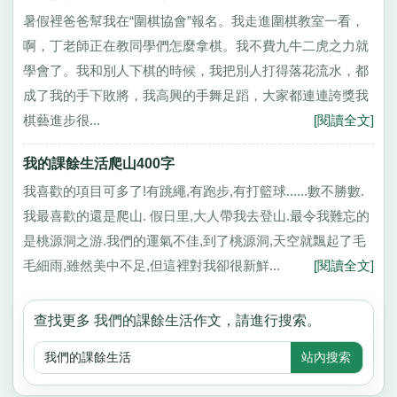
暑假裡爸爸幫我在“圍棋協會”報名。我走進圍棋教室一看，
啊，丁老師正在教同學們怎麼拿棋。我不費九牛二虎之力就
學會了。我和別人下棋的時候，我把別人打得落花流水，都
成了我的手下敗將，我高興的手舞足蹈，大家都連連誇獎我
棋藝進步很...
[閱讀全文]
我的課餘生活爬山400字
我喜歡的項目可多了!有跳繩,有跑步,有打籃球......數不勝數.
我最喜歡的還是爬山. 假日里,大人帶我去登山.最令我難忘的
是桃源洞之游.我們的運氣不佳,到了桃源洞,天空就飄起了毛
毛細雨,雖然美中不足,但這裡對我卻很新鮮...
[閱讀全文]
查找更多 我們的課餘生活作文，請進行搜索。