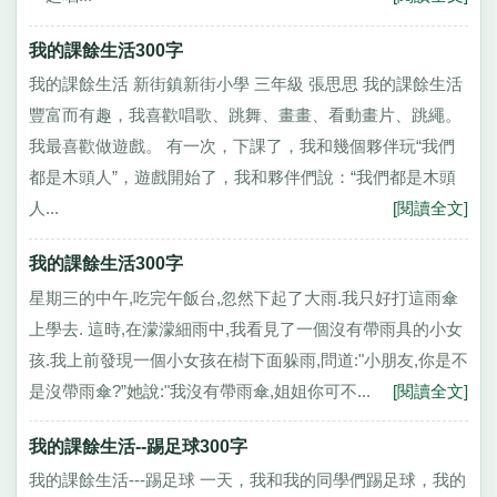
我的課餘生活300字
我的課餘生活 新街鎮新街小學 三年級 張思思 我的課餘生活
豐富而有趣，我喜歡唱歌、跳舞、畫畫、看動畫片、跳繩。
我最喜歡做遊戲。 有一次，下課了，我和幾個夥伴玩“我們
都是木頭人”，遊戲開始了，我和夥伴們說：“我們都是木頭
人...
[閱讀全文]
我的課餘生活300字
星期三的中午,吃完午飯台,忽然下起了大雨.我只好打這雨傘
上學去. 這時,在濛濛細雨中,我看見了一個沒有帶雨具的小女
孩.我上前發現一個小女孩在樹下面躲雨,問道:"小朋友,你是不
是沒帶雨傘?”她說:"我沒有帶雨傘,姐姐你可不...
[閱讀全文]
我的課餘生活--踢足球300字
我的課餘生活---踢足球 一天，我和我的同學們踢足球，我的