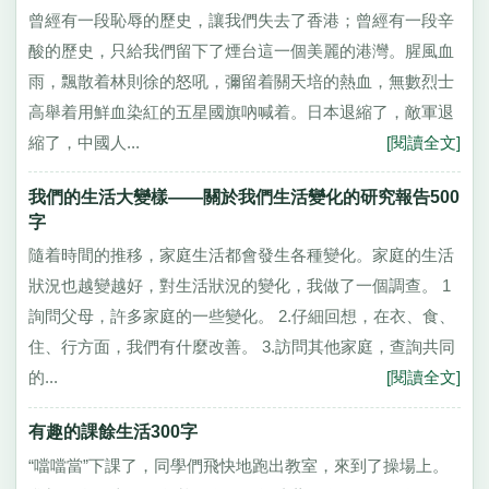
曾經有一段恥辱的歷史，讓我們失去了香港；曾經有一段辛
酸的歷史，只給我們留下了煙台這一個美麗的港灣。腥風血
雨，飄散着林則徐的怒吼，彌留着關天培的熱血，無數烈士
高舉着用鮮血染紅的五星國旗吶喊着。日本退縮了，敵軍退
縮了，中國人...
[閱讀全文]
我們的生活大變樣——關於我們生活變化的研究報告500
字
隨着時間的推移，家庭生活都會發生各種變化。家庭的生活
狀況也越變越好，對生活狀況的變化，我做了一個調查。 1
詢問父母，許多家庭的一些變化。 2.仔細回想，在衣、食、
住、行方面，我們有什麼改善。 3.訪問其他家庭，查詢共同
的...
[閱讀全文]
有趣的課餘生活300字
“噹噹當”下課了，同學們飛快地跑出教室，來到了操場上。