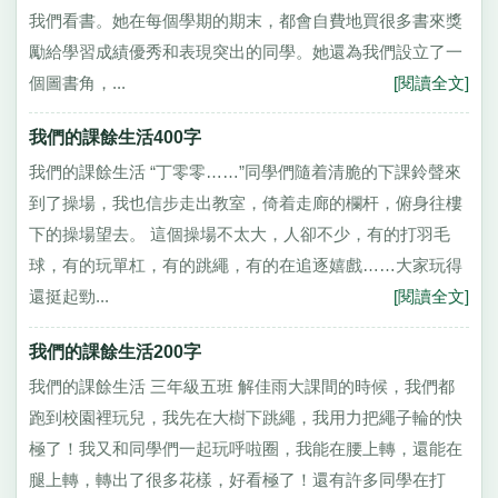
我們看書。她在每個學期的期末，都會自費地買很多書來獎
勵給學習成績優秀和表現突出的同學。她還為我們設立了一
個圖書角，...
[閱讀全文]
我們的課餘生活400字
我們的課餘生活 “丁零零……”同學們隨着清脆的下課鈴聲來
到了操場，我也信步走出教室，倚着走廊的欄杆，俯身往樓
下的操場望去。 這個操場不太大，人卻不少，有的打羽毛
球，有的玩單杠，有的跳繩，有的在追逐嬉戲……大家玩得
還挺起勁...
[閱讀全文]
我們的課餘生活200字
我們的課餘生活 三年級五班 解佳雨大課間的時候，我們都
跑到校園裡玩兒，我先在大樹下跳繩，我用力把繩子輪的快
極了！我又和同學們一起玩呼啦圈，我能在腰上轉，還能在
腿上轉，轉出了很多花樣，好看極了！還有許多同學在打