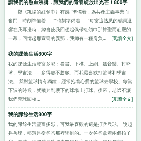
讓我們的熱血沸騰，讓我們的青春綻放出光芒！800字
——觀《飄揚的紅領巾》有感 “準備着，為共產主義事業而
奮鬥，時刻準備着......”“時刻準備着......”每當這熟悉的誓詞迴
響在我耳邊時，總會使我回想起佩帶紅領巾那神聖而莊嚴的
一幕，回憶起那宣誓的霎那，我總有一種肩負...
[閱讀全文]
我的課餘生活800字
我的課餘生活豐富多彩：看書、下棋、上網、聽音樂、打籃
球、學書法……多得數不勝數。而我最喜歡打籃球和學書
法。 我對籃球情有獨鍾，經常抱着心愛的籃球去學校。每當
下課的時候，就飛奔到樓下的球場上打球。後來，老師不讓
我們帶球回校...
[閱讀全文]
我的課餘生活800字
我的課餘生活豐富多彩，可我最喜歡的還是打乒乓球。 說起
乒乓球，那還是從爸爸那裡學到的。一次爸爸拿着兩個拍子