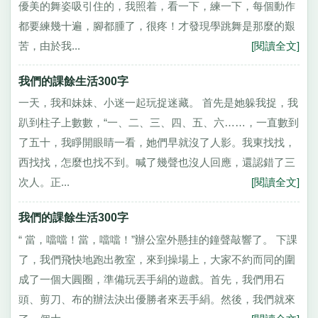
優美的舞姿吸引住的，我照着，看一下，練一下，每個動作
都要練幾十遍，腳都腫了，很疼！才發現學跳舞是那麼的艱
苦，由於我...
[閱讀全文]
我們的課餘生活300字
一天，我和妹妹、小迷一起玩捉迷藏。 首先是她躲我捉，我
趴到柱子上數數，“一、二、三、四、五、六……，一直數到
了五十，我睜開眼睛一看，她們早就沒了人影。我東找找，
西找找，怎麼也找不到。喊了幾聲也沒人回應，還認錯了三
次人。正...
[閱讀全文]
我們的課餘生活300字
“ 當，噹噹！當，噹噹！”辦公室外懸挂的鐘聲敲響了。 下課
了，我們飛快地跑出教室，來到操場上，大家不約而同的圍
成了一個大圓圈，準備玩丟手絹的遊戲。首先，我們用石
頭、剪刀、布的辦法決出優勝者來丟手絹。然後，我們就來