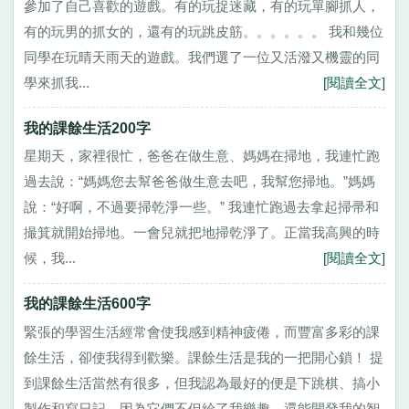
參加了自己喜歡的遊戲。有的玩捉迷藏，有的玩單腳抓人，
有的玩男的抓女的，還有的玩跳皮筋。。。。。。 我和幾位
同學在玩晴天雨天的遊戲。我們選了一位又活潑又機靈的同
學來抓我...
[閱讀全文]
我的課餘生活200字
星期天，家裡很忙，爸爸在做生意、媽媽在掃地，我連忙跑
過去說：“媽媽您去幫爸爸做生意去吧，我幫您掃地。”媽媽
說：“好啊，不過要掃乾淨一些。” 我連忙跑過去拿起掃帚和
撮箕就開始掃地。一會兒就把地掃乾淨了。正當我高興的時
候，我...
[閱讀全文]
我的課餘生活600字
緊張的學習生活經常會使我感到精神疲倦，而豐富多彩的課
餘生活，卻使我得到歡樂。課餘生活是我的一把開心鎖！ 提
到課餘生活當然有很多，但我認為最好的便是下跳棋、搞小
製作和寫日記。因為它們不但給了我樂趣，還能開發我的智