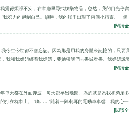
，我覺得煩躁不安，在客廳里尋找娛樂物品，忽然，我的目光停
。”我努力的剋制自己。頓時，我的腦里出現了兩個小精靈。一個
[閱讀全
，我今生今世都不會忘記。因為那是用我的身體來記憶的，只要
天，我和我姐姐纏着我媽媽，要她帶我們去書城看書。我媽媽說
[閱讀全
幾年每天都在外面奔波，每天都早出晚歸。為的就是為我和弟弟
的打在枕巾上。 “嘀……”隨着一陣刺耳的電動車車響，我的心一
[閱讀全