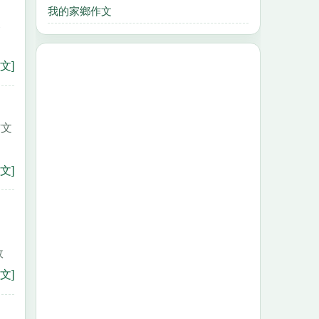
我的家鄉作文
辣
文]
作文
。
文]
故
文]