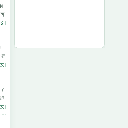
解
也可
文]
家
陣清
文]
下了
老師
文]