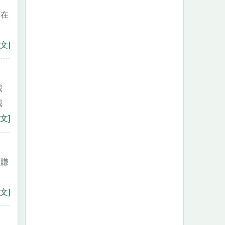
留在
文]
我
我
文]
多賺
文]