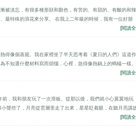
漸漸被淡忘，有很多種形狀和顏色，有苦的、有甜的、有酸的和
、最特殊的浪花來分享。 在我上二年級的時候，我有一位好朋
[閱讀全
內熱得像個蒸籠。我在家裡坐了半天思考着《夏日的人們》這道
。為不知選什麼材料寫而煩惱，心裡．急得像熱鍋上的螞蟻一樣
[閱讀全
約半年前，我和朋友玩了一次滑板。從那以後，我們就小心翼翼地玩
得小聲些了，月亮從雲層里走了出來，星星眨着眼，在聽月亮講
[閱讀全