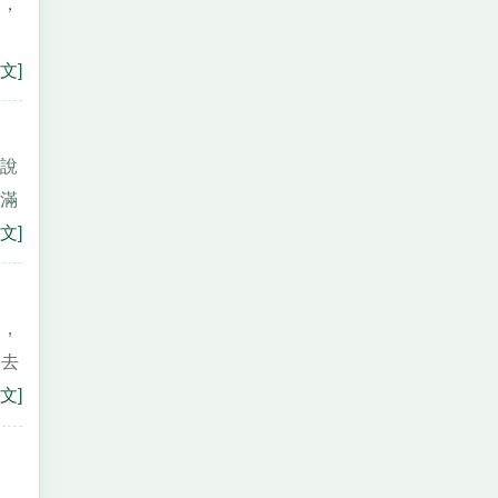
來，
，
文]
別說
我滿
文]
天，
，去
文]