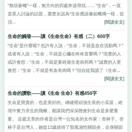
“無頭蒼蠅”一樣，無方向的四處奔波尋找…… “生命”，一直
是眾人討論的話題，蕭楚女認為“生命應該像如蠟燭一樣，從
頂...
[閱讀全文]
生命的觸發——讀《生命生命》有感（二）600字
“生命”是什麼呢? 也許有人說：“生命，不就是血在流動嗎？”
或者有人說：“生命，不就是心臟在咚咚直響嗎？”現實的人
或許會想：“生命，不就是要經過生老病死嗎？”誠實的人更
會想：“生命，不就是有血有肉嗎？”但自從我讀了《生命...
[閱讀全文]
生命的讚歌——讀《生命 生命》有感450字
生命是寶貴的，也是美好的。磚縫裡頑強生長的小瓜苗，絕
境中奮力求生的飛蛾，都讓我們深深體會到生命是多麼重
要。 這篇文章的作者是台灣一位知名的女作家：杏林子。杏
林子是台灣人，她從12歲就得了類風濕性關節炎，全身關節