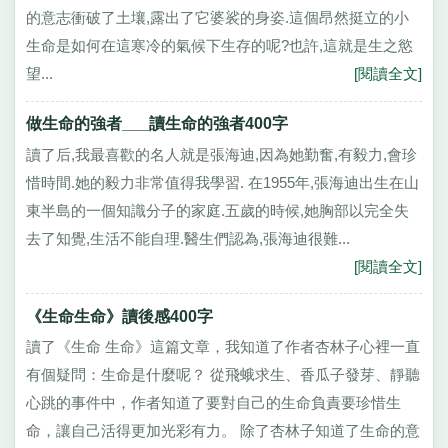
的意志衝破了土壤,露出了它婆裟的身姿.這個昂然挺立的小
生命是如何在這寒冷的氣候下生存的呢?也許,這就是生之慾
望...
[閱讀全文]
做生命的強者___讀生命的強者400字
讀了后,我最喜歡的名人就是張海迪,因為她勤奮,有毅力,會珍
惜時間.她的毅力非常值得我學習. 在1955年,張海迪出生在山
東半島的一個知識分子的家庭.五歲的時候,她胸部以完全失
去了知覺,生活不能自理.醫生們認為,張海迪很難...
[閱讀全文]
《生命生命》讀後感400字
讀了《生命 生命》這篇文章，我知道了作者杏林子心裡一直
有個疑問：生命是什麼呢？ 從飛蛾求生、香瓜子發芽、靜聽
心跳的事件中，作者知道了要對自己的生命負責要珍惜生
命，讓自己活得更加光彩有力。 除了杏林子知道了生命的意