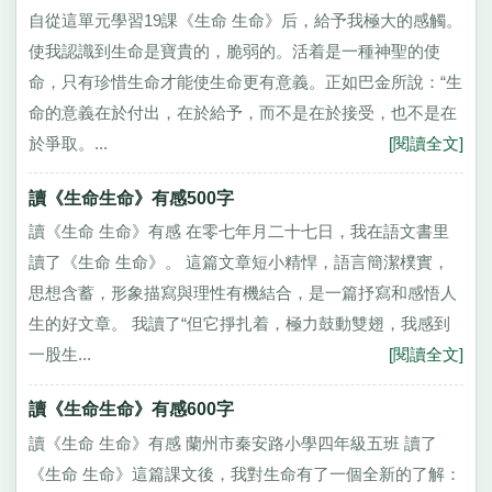
自從這單元學習19課《生命 生命》后，給予我極大的感觸。
使我認識到生命是寶貴的，脆弱的。活着是一種神聖的使
命，只有珍惜生命才能使生命更有意義。正如巴金所說：“生
命的意義在於付出，在於給予，而不是在於接受，也不是在
於爭取。...
[閱讀全文]
讀《生命生命》有感500字
讀《生命 生命》有感 在零七年月二十七日，我在語文書里
讀了《生命 生命》。 這篇文章短小精悍，語言簡潔樸實，
思想含蓄，形象描寫與理性有機結合，是一篇抒寫和感悟人
生的好文章。 我讀了“但它掙扎着，極力鼓動雙翅，我感到
一股生...
[閱讀全文]
讀《生命生命》有感600字
讀《生命 生命》有感 蘭州市秦安路小學四年級五班 讀了
《生命 生命》這篇課文後，我對生命有了一個全新的了解：