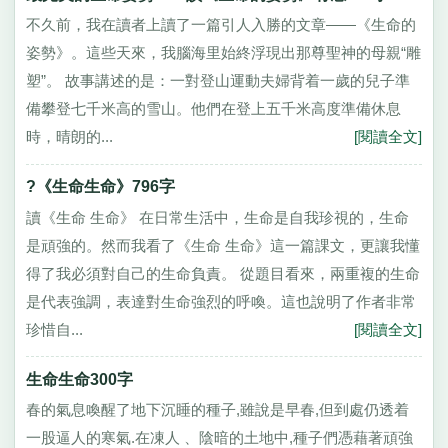
不久前，我在讀者上讀了一篇引人入勝的文章——《生命的
姿勢》。這些天來，我腦海里始終浮現出那尊聖神的母親“雕
塑”。 故事講述的是：一對登山運動夫婦背着一歲的兒子準
備攀登七千米高的雪山。他們在登上五千米高度準備休息
時，晴朗的...
[閱讀全文]
?《生命生命》796字
讀《生命 生命》 在日常生活中，生命是自我珍視的，生命
是頑強的。然而我看了《生命 生命》這一篇課文，更讓我懂
得了我必須對自己的生命負責。 從題目看來，兩重複的生命
是代表強調，表達對生命強烈的呼喚。這也說明了作者非常
珍惜自...
[閱讀全文]
生命生命300字
春的氣息喚醒了地下沉睡的種子,雖說是早春,但到處仍透着
一股逼人的寒氣.在凍人 、陰暗的土地中,種子們憑藉著頑強