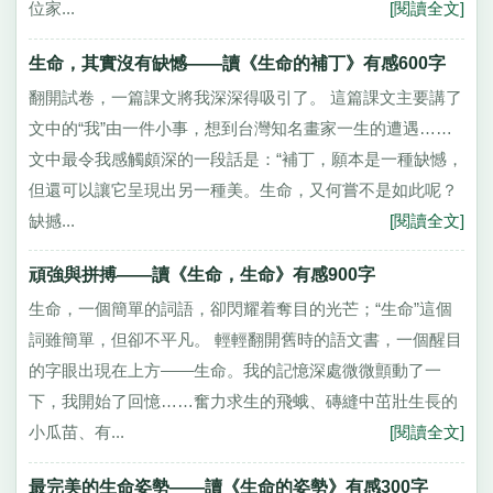
位家...
[閱讀全文]
生命，其實沒有缺憾——讀《生命的補丁》有感600字
翻開試卷，一篇課文將我深深得吸引了。 這篇課文主要講了
文中的“我”由一件小事，想到台灣知名畫家一生的遭遇……
文中最令我感觸頗深的一段話是：“補丁，願本是一種缺憾，
但還可以讓它呈現出另一種美。生命，又何嘗不是如此呢？
缺撼...
[閱讀全文]
頑強與拼搏——讀《生命，生命》有感900字
生命，一個簡單的詞語，卻閃耀着奪目的光芒；“生命”這個
詞雖簡單，但卻不平凡。 輕輕翻開舊時的語文書，一個醒目
的字眼出現在上方——生命。我的記憶深處微微顫動了一
下，我開始了回憶……奮力求生的飛蛾、磚縫中茁壯生長的
小瓜苗、有...
[閱讀全文]
最完美的生命姿勢——讀《生命的姿勢》有感300字