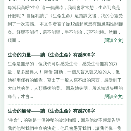
每當我高呼“生命”這一個詞時，我就會常常想，生命到底是
什麼呢？ 自從我讀了《生命生命》這篇課文後，我的心靈受
到了一次震撼。 本文作者杏子從12歲起就患有類風濕性關節
炎。好腿不能行，肩不能舉，手不能抬，頭不能轉。然而，
殘而...
[閱讀全文]
生命的力量——讀《生命生命》有感600字
生命是無形的，但我們可以感受生命，感受生命無窮的力
量，是多麼偉大！ 海倫·凱勒，一個又盲又聾又啞的人，但
她卻用僅有的觸覺，寫出了一般人寫不出的東西，感受到了
大自然的美，人類藝術的美。 因為她失明，所以知道失明的
痛苦，才會...
[閱讀全文]
生命的觸發——讀《生命生命》有感700字
“生命”，的確是一個神秘的被測物體，因為他從不願意告訴
我們他對我們生命的決定，他只會愚弄我們，讓我們像一隻