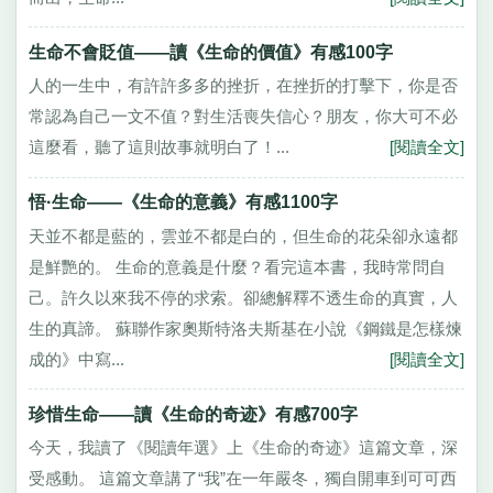
生命不會貶值——讀《生命的價值》有感100字
人的一生中，有許許多多的挫折，在挫折的打擊下，你是否
常認為自己一文不值？對生活喪失信心？朋友，你大可不必
這麼看，聽了這則故事就明白了！...
[閱讀全文]
悟·生命——《生命的意義》有感1100字
天並不都是藍的，雲並不都是白的，但生命的花朵卻永遠都
是鮮艷的。 生命的意義是什麼？看完這本書，我時常問自
己。許久以來我不停的求索。卻總解釋不透生命的真實，人
生的真諦。 蘇聯作家奧斯特洛夫斯基在小說《鋼鐵是怎樣煉
成的》中寫...
[閱讀全文]
珍惜生命——讀《生命的奇迹》有感700字
今天，我讀了《閱讀年選》上《生命的奇迹》這篇文章，深
受感動。 這篇文章講了“我”在一年嚴冬，獨自開車到可可西