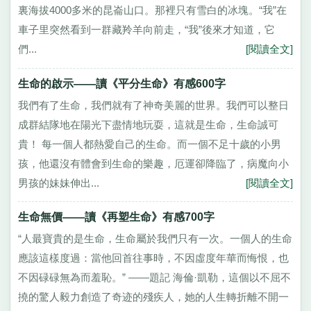
裏海拔4000多米的昆崙山口。那裡只有雪白的冰塊。“我”在
車子里突然看到一群藏羚羊向前走，“我”後來才知道，它
們...
[閱讀全文]
生命的啟示——讀《平分生命》有感600字
我們有了生命，我們就有了神奇美麗的世界。我們可以整日
成群結隊地在陽光下盡情地玩耍，這就是生命，生命誠可
貴！ 每一個人都熱愛自己的生命。而一個不足十歲的小男
孩，他還沒有體會到生命的樂趣，厄運卻降臨了，病魔向小
男孩的妹妹伸出...
[閱讀全文]
生命無價——讀《再塑生命》有感700字
“人最寶貴的是生命，生命屬於我們只有一次。一個人的生命
應該這樣度過：當他回首往事時，不因虛度年華而悔恨，也
不因碌碌無為而羞恥。” ——題記 海倫·凱勒，這個以不屈不
撓的驚人毅力創造了奇迹的殘疾人，她的人生轉折離不開一