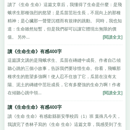
讀了《生命 生命》這篇文章后，我懂得了生命是什麼：是飛
蛾求生那種強烈的慾望；是瓜苗茁壯生長，不屈向上的那種
精神；是心臟那一聲聲沉穩而有規律的跳動。 同時，我也知
道：生命雖然短暫，但是我們卻可以讓它體現出無限的價
值。 另外...
[閱讀全文]
讀《生命生命》有感400字
這篇課文講的是飛蛾求生、瓜苗在磚縫中成長、作者自己傾
聽心跳的三個小故事，告訴我們要珍惜生命。你看，飛蛾那
種求生的慾望多強啊！使人忍不住放了它，瓜苗在沒有太
陽、泥土的磚縫中茁壯成長，它有多麼強的生命力啊！作者
在傾聽心跳中領...
[閱讀全文]
讀《生命生命》有感400字
讀《生命 生命》有感歙縣新安學校四（1）班 葉殊凡今天，
我讀完了杏林子寫的《生命 生命》這篇文章，我感受到了生