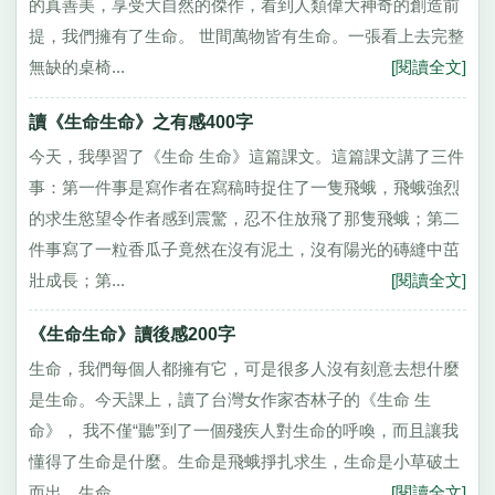
的真善美，享受大自然的傑作，看到人類偉大神奇的創造前
提，我們擁有了生命。 世間萬物皆有生命。一張看上去完整
無缺的桌椅...
[閱讀全文]
讀《生命生命》之有感400字
今天，我學習了《生命 生命》這篇課文。這篇課文講了三件
事：第一件事是寫作者在寫稿時捉住了一隻飛蛾，飛蛾強烈
的求生慾望令作者感到震驚，忍不住放飛了那隻飛蛾；第二
件事寫了一粒香瓜子竟然在沒有泥土，沒有陽光的磚縫中茁
壯成長；第...
[閱讀全文]
《生命生命》讀後感200字
生命，我們每個人都擁有它，可是很多人沒有刻意去想什麼
是生命。今天課上，讀了台灣女作家杏林子的《生命 生
命》， 我不僅“聽”到了一個殘疾人對生命的呼喚，而且讓我
懂得了生命是什麼。生命是飛蛾掙扎求生，生命是小草破土
而出，生命...
[閱讀全文]