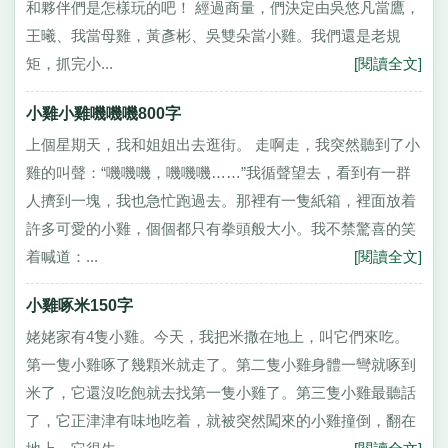
和夥伴們是怎樣玩的吧！ 經過商量，們決定由吳悠凡當鷹，
王曦、我當母雞，黃彥彬、吳雙朵當小雞。我們還是老規
矩，抓完小...
[閱讀全文]
小雞小雞嘰嘰嘰800字
上個星期天，我和姐姐出去逛街。 走啊走，我突然聽到了小
雞的叫聲：“嘰嘰嘰，嘰嘰嘰……”我循聲望去，看到有一群
人擠到一塊，我也急忙跑過去。那裡有一隻紙箱，裡面放着
許多可愛的小雞，個個都只有拳頭般大小。我不禁驚喜的笑
着喊道：...
[閱讀全文]
小雞啄米150字
姥姥家有4隻小雞。今天，我把米撒在地上，叫它們來吃。
第一隻小雞啄了幾顆米就走了。第二隻小雞身體一彎就啄到
米了，它還沒吃飽就去找第一隻小雞了。第三隻小雞最聽話
了，它正津津有味地吃着，就被突然闖來的小雞撞倒，翻在