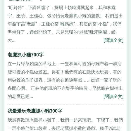
“叮鈴鈴”，下課鈴響了，操場上頓時沸騰起來，我和李鑫
宇、巫曉、王佳心、張沁怡玩老鷹抓小雞的遊戲。 我們選出
李鑫宇當“老鷹”，王佳心當“雞媽媽”，其它的當“小雞”，我們
準備好了，遊戲開始了。只見兇猛的“老鷹”呲牙咧嘴，瞪
大...
[閱讀全文]
老鷹抓小雞700字
在一片綠草如茵的草地上，一隻和藹可親的母雞帶着一群活
潑可愛的小雞做遊戲。你看！他們有的在歡快地玩耍，有的
用尖銳的爪子抓蟲，還有的在追諑嘻戲……瞧這一家子玩的
多開心啊。 正在他們玩的不亦樂乎的時候，早就躲在樹梢上
的老鷹已經...
[閱讀全文]
我最愛玩老鷹抓小雞300字
我最喜歡玩老鷹抓小雞了，我們一起來玩吧。 下課了，我們
一群小夥伴衝出教室，去玩老鷹抓小雞的遊戲。錢子?i當老