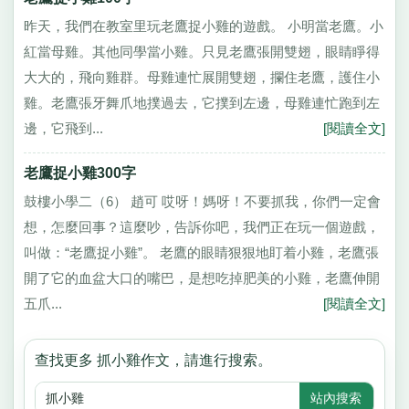
昨天，我們在教室里玩老鷹捉小雞的遊戲。 小明當老鷹。小
紅當母雞。其他同學當小雞。只見老鷹張開雙翅，眼睛睜得
大大的，飛向雞群。母雞連忙展開雙翅，攔住老鷹，護住小
雞。老鷹張牙舞爪地撲過去，它撲到左邊，母雞連忙跑到左
邊，它飛到...
[閱讀全文]
老鷹捉小雞300字
鼓樓小學二（6） 趙可 哎呀！媽呀！不要抓我，你們一定會
想，怎麼回事？這麼吵，告訴你吧，我們正在玩一個遊戲，
叫做：“老鷹捉小雞”。 老鷹的眼睛狠狠地盯着小雞，老鷹張
開了它的血盆大口的嘴巴，是想吃掉肥美的小雞，老鷹伸開
五爪...
[閱讀全文]
查找更多 抓小雞作文，請進行搜索。