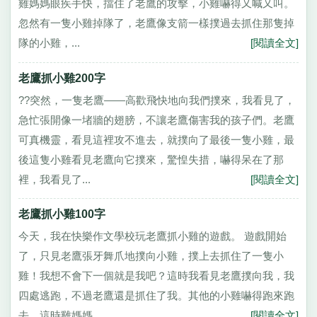
雞媽媽眼疾手快，擋住了老鷹的攻擊，小雞嚇得又喊又叫。
忽然有一隻小雞掉隊了，老鷹像支箭一樣撲過去抓住那隻掉
隊的小雞，...
[閱讀全文]
老鷹抓小雞200字
??突然，一隻老鷹——高歡飛快地向我們撲來，我看見了，
急忙張開像一堵牆的翅膀，不讓老鷹傷害我的孩子們。老鷹
可真機靈，看見這裡攻不進去，就撲向了最後一隻小雞，最
後這隻小雞看見老鷹向它撲來，驚惶失措，嚇得呆在了那
裡，我看見了...
[閱讀全文]
老鷹抓小雞100字
今天，我在快樂作文學校玩老鷹抓小雞的遊戲。 遊戲開始
了，只見老鷹張牙舞爪地撲向小雞，撲上去抓住了一隻小
雞！我想不會下一個就是我吧？這時我看見老鷹撲向我，我
四處逃跑，不過老鷹還是抓住了我。其他的小雞嚇得跑來跑
去，這時雞媽媽...
[閱讀全文]