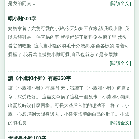
是我的同桌...
[閱讀全文]
喂小雞300字
奶奶家養了六隻可愛的小雞,今天奶奶不在家,讓我喂小雞. 我
以為餵雞是一件容易的事,就準備好了雞料倒在槽子里,然後
看它們吃飯. 這六隻小雞的羽毛十分漂亮,各色各樣的,看着可
愛極了.我看着這幾隻小雞可愛,自己也就忘了是來餵雞...
[閱讀全文]
讀《小鷹和小雞》有感350字
讀《小鷹和小雞》有感 昨天，我讀了《小鷹和小雞》這篇文
章，深受啟發。 這篇文章講了這樣一個故事：小鷹和小雞剛
出蛋殼時沒什麼兩樣。可長大些后它們的想法不一樣了，小
鷹一心想飛到太陽身邊去，小雞隻想填飽自己的肚子。小鷹
的羽毛長...
[閱讀全文]
老鷹捉小雞100字