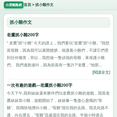
首頁
>
抓小雞作文
白雲飄飄網
抓小雞作文
老鷹抓小雞200字
“ 老鷹”抓“小雞” 今天的課上，我們要玩“老鷹”抓“小雞。”我想
當母雞，因為我可以展開翅膀，保護着小雞們，不讓它們受
到任何傷害，所以，我想做一隻頑強的母雞，來保護小雞
們。 我們邊跑邊叫，因為前面有一隻許?“老鷹，”他那...
[閱讀全文]
一次有趣的遊戲—老鷹抓小雞200字
今天下午,我和妹妹還有夥伴們玩老鷹抓小雞的遊戲，我當老
鷹妹妹當小雞，遊戲開始了，妹妹像一隻盡心盡職的"母
雞"。我飛快地撲向小雞，"母雞"擋住我的去路。我見此路不
通，向右撲去，"母雞"迅速擋住我的去路。半個小時過去