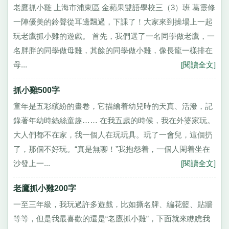
老鷹抓小雞 上海市浦東區 金蘋果雙語學校三（3）班 葛靈修
一陣優美的鈴聲從耳邊飄過，下課了！大家來到操場上一起
玩老鷹抓小雞的遊戲。 首先，我們選了一名同學做老鷹，一
名胖胖的同學做母雞，其餘的同學做小雞，像長龍一樣排在
母...
[閱讀全文]
抓小雞500字
童年是五彩繽紛的畫卷，它描繪着幼兒時的天真、活潑，記
錄著年幼時絲絲童趣…… 在我五歲的時候，我在外婆家玩。
大人們都不在家，我一個人在玩玩具。玩了一會兒，這個扔
了，那個不好玩。“真是無聊！”我抱怨着，一個人閑着坐在
沙發上一...
[閱讀全文]
老鷹抓小雞200字
一至三年級，我玩過許多遊戲，比如撕名牌、編花籃、貼牆
等等，但是我最喜歡的還是“老鷹抓小雞”，下面就來瞧瞧我