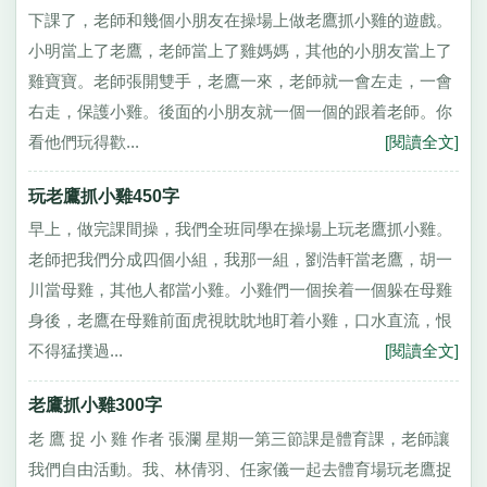
下課了，老師和幾個小朋友在操場上做老鷹抓小雞的遊戲。
小明當上了老鷹，老師當上了雞媽媽，其他的小朋友當上了
雞寶寶。老師張開雙手，老鷹一來，老師就一會左走，一會
右走，保護小雞。後面的小朋友就一個一個的跟着老師。你
看他們玩得歡...
[閱讀全文]
玩老鷹抓小雞450字
早上，做完課間操，我們全班同學在操場上玩老鷹抓小雞。
老師把我們分成四個小組，我那一組，劉浩軒當老鷹，胡一
川當母雞，其他人都當小雞。小雞們一個挨着一個躲在母雞
身後，老鷹在母雞前面虎視眈眈地盯着小雞，口水直流，恨
不得猛撲過...
[閱讀全文]
老鷹抓小雞300字
老 鷹 捉 小 雞 作者 張瀾 星期一第三節課是體育課，老師讓
我們自由活動。我、林倩羽、任家儀一起去體育場玩老鷹捉