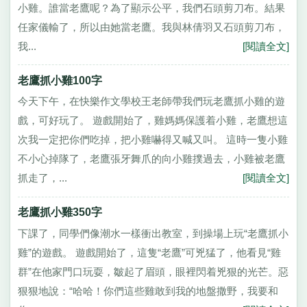
小雞。誰當老鷹呢？為了顯示公平，我們石頭剪刀布。結果
任家儀輸了，所以由她當老鷹。我與林倩羽又石頭剪刀布，
我...
[閱讀全文]
老鷹抓小雞100字
今天下午，在快樂作文學校王老師帶我們玩老鷹抓小雞的遊
戲，可好玩了。 遊戲開始了，雞媽媽保護着小雞，老鷹想這
次我一定把你們吃掉，把小雞嚇得又喊又叫。 這時一隻小雞
不小心掉隊了，老鷹張牙舞爪的向小雞撲過去，小雞被老鷹
抓走了，...
[閱讀全文]
老鷹抓小雞350字
下課了，同學們像潮水一樣衝出教室，到操場上玩“老鷹抓小
雞”的遊戲。 遊戲開始了，這隻“老鷹”可兇猛了，他看見“雞
群”在他家門口玩耍，皺起了眉頭，眼裡閃着兇狠的光芒。惡
狠狠地說：“哈哈！你們這些雞敢到我的地盤撒野，我要和