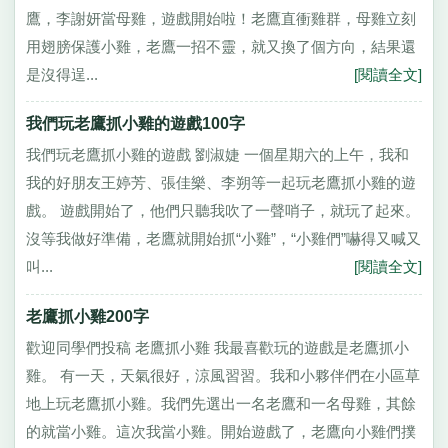
鷹，李謝妍當母雞，遊戲開始啦！老鷹直衝雞群，母雞立刻
用翅膀保護小雞，老鷹一招不靈，就又換了個方向，結果還
是沒得逞...
[閱讀全文]
我們玩老鷹抓小雞的遊戲100字
我們玩老鷹抓小雞的遊戲 劉淑婕 一個星期六的上午，我和
我的好朋友王婷芳、張佳樂、李朔等一起玩老鷹抓小雞的遊
戲。 遊戲開始了，他們只聽我吹了一聲哨子，就玩了起來。
沒等我做好準備，老鷹就開始抓“小雞”，“小雞們”嚇得又喊又
叫...
[閱讀全文]
老鷹抓小雞200字
歡迎同學們投稿 老鷹抓小雞 我最喜歡玩的遊戲是老鷹抓小
雞。 有一天，天氣很好，涼風習習。我和小夥伴們在小區草
地上玩老鷹抓小雞。我們先選出一名老鷹和一名母雞，其餘
的就當小雞。這次我當小雞。開始遊戲了，老鷹向小雞們撲