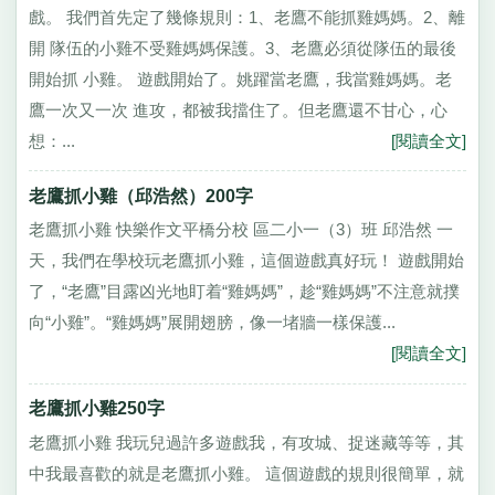
戲。 我們首先定了幾條規則：1、老鷹不能抓雞媽媽。2、離
開 隊伍的小雞不受雞媽媽保護。3、老鷹必須從隊伍的最後
開始抓 小雞。 遊戲開始了。姚躍當老鷹，我當雞媽媽。老
鷹一次又一次 進攻，都被我擋住了。但老鷹還不甘心，心
想：...
[閱讀全文]
老鷹抓小雞（邱浩然）200字
老鷹抓小雞 快樂作文平橋分校 區二小一（3）班 邱浩然 一
天，我們在學校玩老鷹抓小雞，這個遊戲真好玩！ 遊戲開始
了，“老鷹”目露凶光地盯着“雞媽媽”，趁“雞媽媽”不注意就撲
向“小雞”。“雞媽媽”展開翅膀，像一堵牆一樣保護...
[閱讀全文]
老鷹抓小雞250字
老鷹抓小雞 我玩兒過許多遊戲我，有攻城、捉迷藏等等，其
中我最喜歡的就是老鷹抓小雞。 這個遊戲的規則很簡單，就