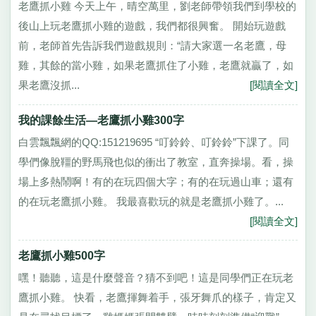
老鷹抓小雞 今天上午，晴空萬里，劉老師帶領我們到學校的
後山上玩老鷹抓小雞的遊戲，我們都很興奮。 開始玩遊戲
前，老師首先告訴我們遊戲規則：“請大家選一名老鷹，母
雞，其餘的當小雞，如果老鷹抓住了小雞，老鷹就贏了，如
果老鷹沒抓...
[閱讀全文]
我的課餘生活—老鷹抓小雞300字
白雲飄飄網的QQ:151219695 “叮鈴鈴、叮鈴鈴”下課了。同
學們像脫韁的野馬飛也似的衝出了教室，直奔操場。看，操
場上多熱鬧啊！有的在玩四個大字；有的在玩過山車；還有
的在玩老鷹抓小雞。 我最喜歡玩的就是老鷹抓小雞了。...
[閱讀全文]
老鷹抓小雞500字
嘿！聽聽，這是什麼聲音？猜不到吧！這是同學們正在玩老
鷹抓小雞。 快看，老鷹揮舞着手，張牙舞爪的樣子，肯定又