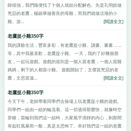
師很強，我們隨便找了十個人就始分配解色。先是孔明皓做
兇惡的老鷹，楊鎮華做善良的母雞，而我們就做活潑的小
雞。游...
[閱讀全文]
老鷹捉小雞350字
我的課餘生活，豐富多彩，有老鷹捉小雞、讀書、畫畫……
等，其中我最喜歡，老鷹捉小雞。 一天，我約了好幾個朋
友，一起玩遊戲。遊戲的規則是一個人當老鷹，一個人當雞
媽媽，剩下的人都當小雞。 遊戲開始了，文傑當兇惡的老
鷹，文思當溫...
[閱讀全文]
老鷹捉小雞350字
今天下午，老師帶着同學們去操場上玩老鷹捉小雞的遊戲。
同學們一組由一組的輪流着。這一切過得那麼快，就像時空
穿梭，當輪到我們這一組時，大家風平浪靜的內心，剎那間
有如狂風暴雨一般，真是太恐怖了。幸好我們這一組的老鷹