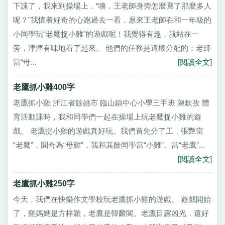
下課了，我來到操場上，“咦，王老師身旁怎麼圍了那麼多人
呢？”我懷着好奇的心跑過去一看，原來王老師在和一年級的
小同學玩“老鷹捉小雞”的遊戲呢！我覺得有趣，就站在一
旁，津津有味地看了起來。 他們的任務是這樣分配的：老師
當“母...
[閱讀全文]
老鷹抓小雞400字
老鷹抓小雞 浙江省餘姚市 臨山鎮中心小學三甲班 陳欽孜 體
育活動課時，我和同學們一起在操場上玩老鷹捉小雞的遊
戲。 老鷹捉小雞的遊戲真好玩。我們首先分了工，張艷當
“老鷹”，聞奇為“母雞”，我和其餘同學當“小雞”。當“老鷹”...
[閱讀全文]
老鷹抓小雞250字
今天，我們在快樂作文學校玩老鷹抓小雞的遊戲。 遊戲開始
了，雞媽媽是方梓穎，老鷹是韓麟閣。老鷹目露凶光，還好