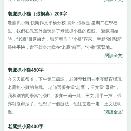
老鷹抓小雞（張桐嘉）200字
老鷹抓小雞 快樂作文平橋分校 貴州 張桐嘉 星期二在學校
里，我們在教室外面玩起了老鷹抓小雞的遊戲。 遊戲開始
時，“老鷹”目露凶光，張牙舞爪向“小雞”撲來。幸虧“雞媽媽”
眼疾手快，奮不顧身地擋在“老鷹”前面。“小雞”緊緊地...
[閱讀全文]
老鷹抓小雞450字
今天天氣很冷，下午第三節課，老師帶我們去南寨體育場玩
老鷹抓小雞的遊戲。 老師選張亦當“老鷹”，王文當“母雞”，
我和別的同學當“小雞”。張亦一蹦一跳，王文 用手一擋，張
亦就沒辦法了。他想了一個辦法，他往左走一走，王文聰明
過...
[閱讀全文]
老鷹抓小雞400字