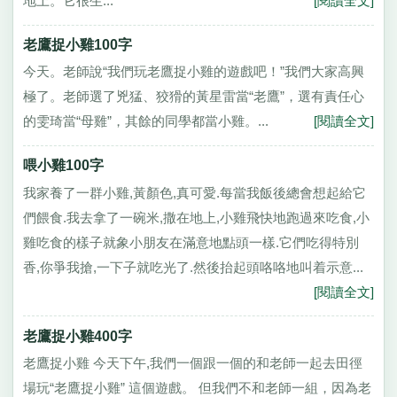
地上。它很生...
[閱讀全文]
老鷹捉小雞100字
今天。老師說“我們玩老鷹捉小雞的遊戲吧！”我們大家高興
極了。老師選了兇猛、狡猾的黃星雷當“老鷹”，選有責任心
的雯琦當“母雞”，其餘的同學都當小雞。...
[閱讀全文]
喂小雞100字
我家養了一群小雞,黃顏色,真可愛.每當我飯後總會想起給它
們餵食.我去拿了一碗米,撒在地上,小雞飛快地跑過來吃食,小
雞吃食的樣子就象小朋友在滿意地點頭一樣.它們吃得特別
香,你爭我搶,一下子就吃光了.然後抬起頭咯咯地叫着示意...
[閱讀全文]
老鷹捉小雞400字
老鷹捉小雞 今天下午,我們一個跟一個的和老師一起去田徑
場玩“老鷹捉小雞” 這個遊戲。 但我們不和老師一組，因為老