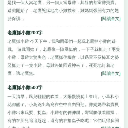
是找一個人當老鷹，另一個人當母雞，其餘的都當雞寶寶。
遊戲開始了，老鷹兇猛地向小雞撲來，雞媽媽張開有力的翅
膀保護...
[閱讀全文]
老鷹抓小雞200字
老鷹抓小雞 今天下午，我和同學們一起玩老鷹抓小雞的遊
戲。 遊戲開始了，老鷹像一陣風似的，一下子就抓走了兩隻
小雞，母雞大驚失色，老鷹抓住機會，以迅雷不及掩耳之勢
又抓走了一隻小雞，母雞終於回過神來了，死死地盯着老
鷹，讓老鷹無...
[閱讀全文]
老鷹抓小雞500字
一天清早，風兒輕輕的吹着，太陽慢慢爬上東山。小草和小
花都醒了。小鳥跑出鳥窩在空中自由飛翔。雞媽媽帶着寶貝
小雞出來玩耍、捉蟲。小雞有的伸伸腿，彎彎腰做着體操，
有的在那兒追追趕趕，還有的在搶蟲子吃呢！它們玩得多開