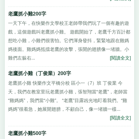
老鷹抓小雞200字
一天下午，在快樂作文學校王老師帶我們玩了一個有趣的遊
戲，這個遊戲叫老鷹抓小雞。 遊戲開始了，老鷹千方百計都
想吃小雞，小雞們很害怕。它們渾身發抖，緊緊地跟在雞媽
媽後面。雞媽媽抵擋老鷹的攻擊，張開的翅膀像一堵牆。小
雞們左躲右...
[閱讀全文]
老鷹抓小雞（丁俊業）200字
老鷹抓小雞 快樂作文平橋分校 區小一（7）班 丁俊業 今
天，我們在教室里玩老鷹抓小雞，張智翔當“老鷹”，老師當
“雞媽媽”，我們當“小雞”。 “老鷹”目露凶光地盯着我們。“雞
媽媽”很着急，她展開翅膀，不顧自己，像一堵牆一樣...
[閱讀全文]
老鷹抓小雞500字