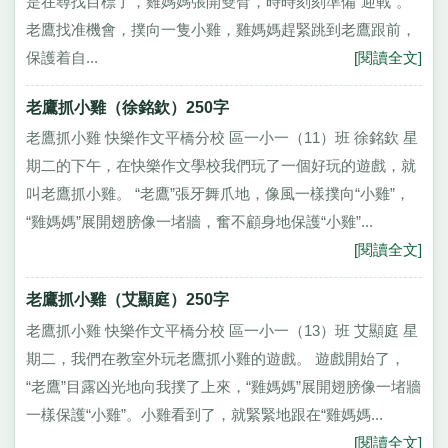
是在尋找目標了，雞媽媽張開雙臂，時時刻刻準備“迎戰”。
老鷹找准機會，撲向一隻小雞，雞媽媽趕緊跳到老鷹跟前，
保護着自...
[閱讀全文]
老鷹抓小雞（徐銘欽）250字
老鷹抓小雞 快樂作文平橋分校 區一小一（11）班 徐銘欽 星
期二的下午，在快樂作文學校我們玩了一個好玩的遊戲，就
叫老鷹抓小雞。 “老鷹”張牙舞爪地，像風一樣撲向“小雞”，
“雞媽媽”展開翅膀像一堵牆，奮不顧身地保護“小雞”...
[閱讀全文]
老鷹抓小雞（艾顯庭）250字
老鷹抓小雞 快樂作文平橋分校 區一小一（13）班 艾顯庭 星
期二，我們在教室外玩老鷹抓小雞的遊戲。 遊戲開始了，
“老鷹”目露凶光地向我撲了上來，“雞媽媽”展開翅膀像一堵牆
一樣保護“小雞”。小雞看到了，就緊緊地跟在“雞媽媽...
[閱讀全文]