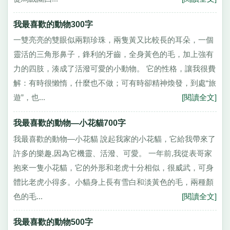
我最喜歡的動物300字
一雙亮亮的雙眼似兩顆珍珠，兩隻黃又比較長的耳朵，一個
靈活的三角形鼻子，鋒利的牙齒，全身黃色的毛，加上強有
力的四肢，湊成了活潑可愛的小動物。 它的性格，讓我很費
解：有時很懶惰，什麼也不做；可有時卻精神煥發，到處“旅
遊”，也...
[閱讀全文]
我最喜歡的動物—小花貓700字
我最喜歡的動物—小花貓 說起我家的小花貓，它給我帶來了
許多的樂趣,因為它機靈、活潑、可愛。 一年前,我從表哥家
抱來一隻小花貓，它的外形和老虎十分相似，很威武，可身
體比老虎小得多。小貓身上長有雪白和淡黃色的毛，兩種顏
色的毛...
[閱讀全文]
我最喜歡的動物500字