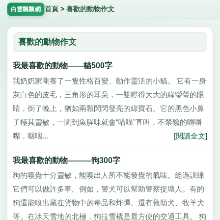
首頁
>
喜歡的動物作文
白雲飄飄網
喜歡的動物作文
我最喜歡的動物——貓500字
我奶奶家剛養了一隻性格百變、動作靈活的小貓。 它有一身
灰白色的皮毛，三角形的耳朵，一雙瞪得大大的綠瑩瑩的眼
睛，倒了晚上，猶如兩顆閃閃發亮的綠寶石。它的黑色小鼻
子極其靈敏，一聞到魚腥味就會“喵喵”直叫，不禁饞的嚼嚼
嘴，咽咽...
[閱讀全文]
我最喜歡的動物———狗300字
狗的嗅覺十分靈敏，能嗅出人所不能發覺的氣味。經過訓練
它們可以做許多事。例如，警犬可以幫助警察捉壞人。有的
狗還能嗅出藏在貨物中的毒品和炸彈。還有救助犬、牧羊犬
等。在冰天雪地的北極，狗拉雪橇是最方便的交通工具。 狗