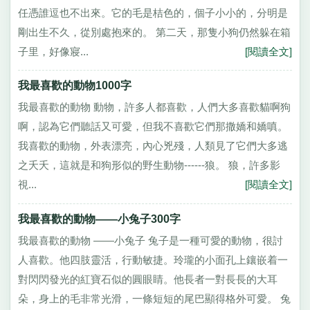
任憑誰逗也不出來。它的毛是桔色的，個子小小的，分明是
剛出生不久，從別處抱來的。 第二天，那隻小狗仍然躲在箱
子里，好像寢...
[閱讀全文]
我最喜歡的動物1000字
我最喜歡的動物 動物，許多人都喜歡，人們大多喜歡貓啊狗
啊，認為它們聽話又可愛，但我不喜歡它們那撒嬌和嬌嗔。
我喜歡的動物，外表漂亮，內心兇殘，人類見了它們大多逃
之夭夭，這就是和狗形似的野生動物------狼。 狼，許多影
視...
[閱讀全文]
我最喜歡的動物——小兔子300字
我最喜歡的動物 ——小兔子 兔子是一種可愛的動物，很討
人喜歡。他四肢靈活，行動敏捷。玲瓏的小面孔上鑲嵌着一
對閃閃發光的紅寶石似的圓眼睛。他長者一對長長的大耳
朵，身上的毛非常光滑，一條短短的尾巴顯得格外可愛。 兔