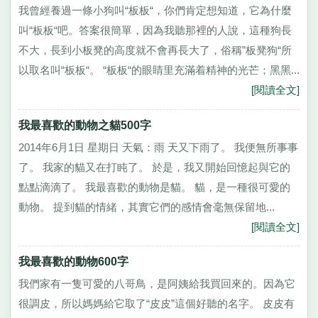
我曾經養過一條小狗叫“板板“，你們肯定想知道，它為什麼
叫“板板“吧。答案很簡單，因為我聽那裡的人說，這種狗長
不大，長到小板凳的高度就不會再長大了，俗稱”板凳狗“所
以取名叫“板板“。 “板板“的眼睛里充滿着精神的光芒；黑黑...
[閱讀全文]
我最喜歡的動物之貓500字
2014年6月1日 星期日 天氣：雨 天又下雨了。 我便無所事事
了。 我家的貓又在打盹了。 於是，我又開始回憶起與它的
點點滴滴了。 我最喜歡的動物是貓。 貓，是一種很可愛的
動物。 提到貓的情緒，其實它們的感情會毫無保留地...
[閱讀全文]
我最喜歡的動物600字
我們家有一隻可愛的八哥鳥，是阿姨給我買回來的。因為它
很調皮，所以媽媽給它取了“皮皮”這個好聽的名字。 皮皮有