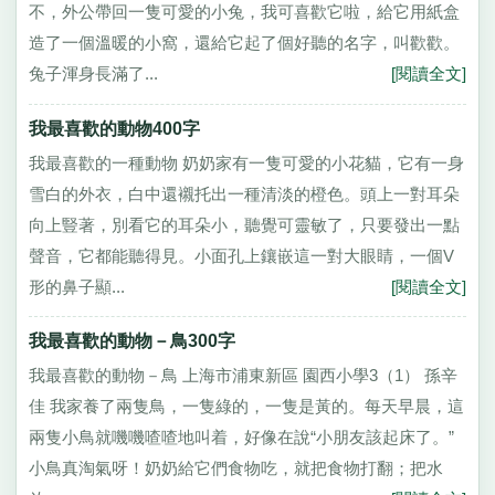
不，外公帶回一隻可愛的小兔，我可喜歡它啦，給它用紙盒
造了一個溫暖的小窩，還給它起了個好聽的名字，叫歡歡。
兔子渾身長滿了...
[閱讀全文]
我最喜歡的動物400字
我最喜歡的一種動物 奶奶家有一隻可愛的小花貓，它有一身
雪白的外衣，白中還襯托出一種清淡的橙色。頭上一對耳朵
向上豎著，別看它的耳朵小，聽覺可靈敏了，只要發出一點
聲音，它都能聽得見。小面孔上鑲嵌這一對大眼睛，一個V
形的鼻子顯...
[閱讀全文]
我最喜歡的動物－鳥300字
我最喜歡的動物－鳥 上海市浦東新區 園西小學3（1） 孫辛
佳 我家養了兩隻鳥，一隻綠的，一隻是黃的。每天早晨，這
兩隻小鳥就嘰嘰喳喳地叫着，好像在說“小朋友該起床了。”
小鳥真淘氣呀！奶奶給它們食物吃，就把食物打翻；把水