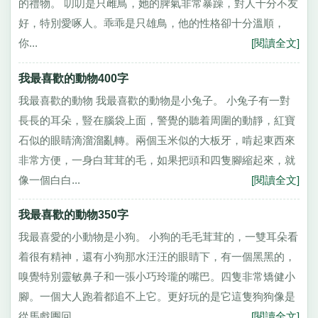
的禮物。 叨叨是只雌鳥，她的脾氣非常暴躁，對人十分不友
好，特別愛啄人。乖乖是只雄鳥，他的性格卻十分溫順，
你...
[閱讀全文]
我最喜歡的動物400字
我最喜歡的動物 我最喜歡的動物是小兔子。 小兔子有一對
長長的耳朵，豎在腦袋上面，警覺的聽着周圍的動靜，紅寶
石似的眼睛滴溜溜亂轉。兩個玉米似的大板牙，啃起東西來
非常方便，一身白茸茸的毛，如果把頭和四隻腳縮起來，就
像一個白白...
[閱讀全文]
我最喜歡的動物350字
我最喜愛的小動物是小狗。 小狗的毛毛茸茸的，一雙耳朵看
着很有精神，還有小狗那水汪汪的眼睛下，有一個黑黑的，
嗅覺特別靈敏鼻子和一張小巧玲瓏的嘴巴。四隻非常矯健小
腳。一個大人跑着都追不上它。更好玩的是它這隻狗狗像是
從馬戲團回...
[閱讀全文]