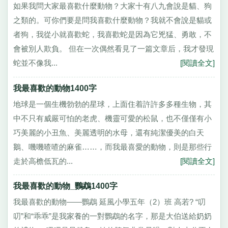
如果我問大家最喜歡什麼動物？大家十有八九會說是貓、狗
之類的。可你們要是問我喜歡什麼動物？我就不會說是貓或
者狗，我從小就喜歡蛇，我喜歡蛇是因為它兇猛、勇敢，不
會被別人欺負。 但在一次偶然看見了一篇文章后，我才發現
蛇並不像我...
[閱讀全文]
我最喜歡的動物1400字
地球是一個生機勃勃的星球，上面住着許許多多種生物，其
中不只有威嚴可怕的老虎、機靈可愛的松鼠，也不僅僅有小
巧美麗的小丑魚、美麗透明的水母，還有純潔優美的白天
鵝、嘰嘰喳喳的麻雀……，而我最喜愛的動物，則是那些行
走於高檐低瓦的...
[閱讀全文]
我最喜歡的動物_鸚鵡1400字
我最喜歡的動物——鸚鵡 延風小學五年（2）班 高若? “叨
叨”和“乖乖”是我家養的一對鸚鵡的名字，那是大伯送給奶奶