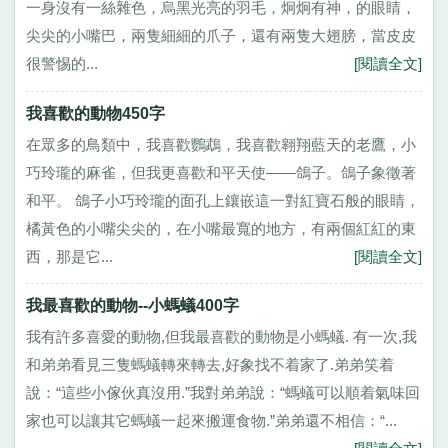
一身沒有一絲雜色，烏黑光亮的羽毛，炯炯有神，的眼睛，
尖尖的小嘴巴，兩隻細細的爪子，還有兩隻大翅膀，當皮皮
很警惕的...
[閱讀全文]
我喜歡的動物450字
在眾多的鳥類中，我喜歡鸚鵡，我喜歡翱翔藍天的老鷹，小
巧玲瓏的麻雀，但我更喜歡和平天使——鴿子。鴿子象徵著
和平。 鴿子小巧玲瓏的面孔上鑲嵌這一對紅寶石般的眼睛，
橘黃色的小嘴尖尖的，在小嘴最寬的地方，有兩個紅紅的東
西，那是它...
[閱讀全文]
我最喜歡的動物--小螞蟻400字
我有許多喜愛的動物,但我最喜歡的動物是小螞蟻. 有一次,我
和弟弟看見三隻螞蟻轉來轉去,好象找不着家了.弟弟笑着
說：“這些小傢伙真沒用.”我對弟弟說：“螞蟻可以順着氣味回
家也可以讓其它螞蟻一起來搬運食物.”弟弟還不相信：“...