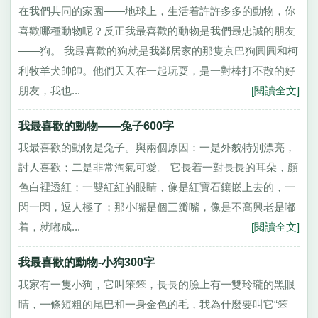
在我們共同的家園——地球上，生活着許許多多的動物，你
喜歡哪種動物呢？反正我最喜歡的動物是我們最忠誠的朋友
——狗。 我最喜歡的狗就是我鄰居家的那隻京巴狗圓圓和柯
利牧羊犬帥帥。他們天天在一起玩耍，是一對棒打不散的好
朋友，我也...
[閱讀全文]
我最喜歡的動物——兔子600字
我最喜歡的動物是兔子。與兩個原因：一是外貌特別漂亮，
討人喜歡；二是非常淘氣可愛。 它長着一對長長的耳朵，顏
色白裡透紅；一雙紅紅的眼睛，像是紅寶石鑲嵌上去的，一
閃一閃，逗人極了；那小嘴是個三瓣嘴，像是不高興老是嘟
着，就嘟成...
[閱讀全文]
我最喜歡的動物-小狗300字
我家有一隻小狗，它叫笨笨，長長的臉上有一雙玲瓏的黑眼
睛，一條短粗的尾巴和一身金色的毛，我為什麼要叫它“笨