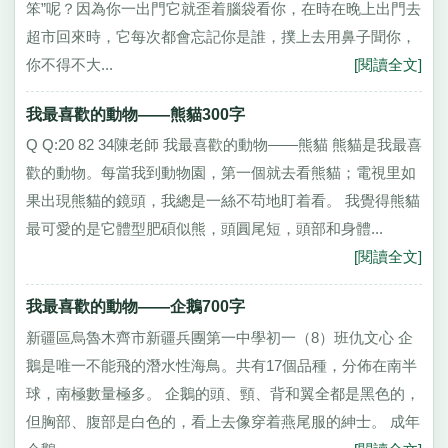
笨”呢？因為你一出門它就歪着腦袋看你，在時在晚上出門去
超市回來時，它每次都會忘記你是誰，撲上去用鼻子聞你，
你不得不大...
[閱讀全文]
我最喜歡的動物——熊貓300字
Q Q:20 82 34陳老師 我最喜歡的動物——熊貓 熊貓是我最喜
歡的動物。每當我到動物園，第一個就去看熊貓；電視里如
果出現熊貓的鏡頭，我總是一絲不苟地盯着看。 我覺得熊貓
最可愛的是它體型肥碩似熊，頭圓尾短，頭部和身體...
[閱讀全文]
我最喜歡的動物——企鵝700字
新疆區烏魯木齊市新疆兵團第一中學初一（8）班仇文心 企
鵝是唯一不能飛的潛水性海鳥。共有17個品種，分佈在南半
球，南極數量極多。 企鵝的頭、頸、背和翼全都是黑色的，
但胸部、腹部是白色的，看上去像穿着燕尾服的紳士。 成年