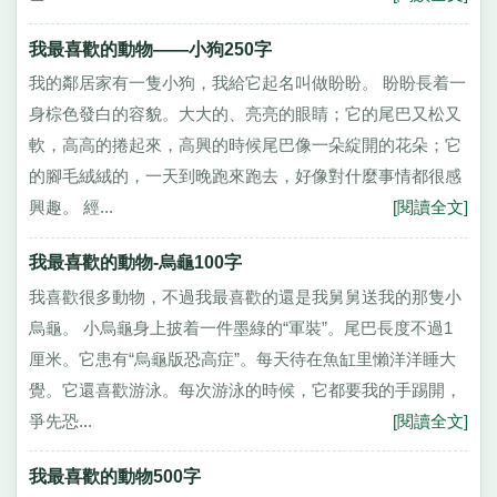
我最喜歡的動物——小狗250字
我的鄰居家有一隻小狗，我給它起名叫做盼盼。 盼盼長着一
身棕色發白的容貌。大大的、亮亮的眼睛；它的尾巴又松又
軟，高高的捲起來，高興的時候尾巴像一朵綻開的花朵；它
的腳毛絨絨的，一天到晚跑來跑去，好像對什麼事情都很感
興趣。 經...
[閱讀全文]
我最喜歡的動物-烏龜100字
我喜歡很多動物，不過我最喜歡的還是我舅舅送我的那隻小
烏龜。 小烏龜身上披着一件墨綠的“軍裝”。尾巴長度不過1
厘米。它患有“烏龜版恐高症”。每天待在魚缸里懶洋洋睡大
覺。它還喜歡游泳。每次游泳的時候，它都要我的手踢開，
爭先恐...
[閱讀全文]
我最喜歡的動物500字