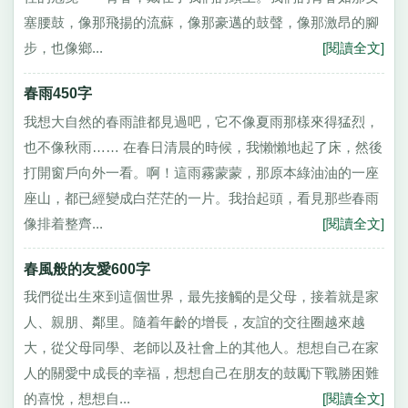
塞腰鼓，像那飛揚的流蘇，像那豪邁的鼓聲，像那激昂的腳
步，也像鄉...
[閱讀全文]
春雨450字
我想大自然的春雨誰都見過吧，它不像夏雨那樣來得猛烈，
也不像秋雨…… 在春日清晨的時候，我懶懶地起了床，然後
打開窗戶向外一看。啊！這雨霧蒙蒙，那原本綠油油的一座
座山，都已經變成白茫茫的一片。我抬起頭，看見那些春雨
像排着整齊...
[閱讀全文]
春風般的友愛600字
我們從出生來到這個世界，最先接觸的是父母，接着就是家
人、親朋、鄰里。隨着年齡的增長，友誼的交往圈越來越
大，從父母同學、老師以及社會上的其他人。想想自己在家
人的關愛中成長的幸福，想想自己在朋友的鼓勵下戰勝困難
的喜悅，想想自...
[閱讀全文]