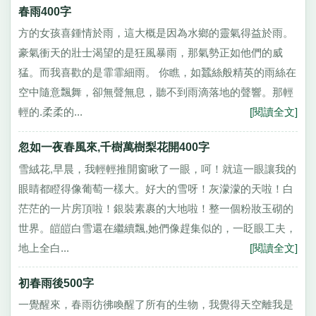
春雨400字
方的女孩喜鍾情於雨，這大概是因為水鄉的靈氣得益於雨。
豪氣衝天的壯士渴望的是狂風暴雨，那氣勢正如他們的威
猛。而我喜歡的是霏霏細雨。 你瞧，如蠶絲般精英的雨絲在
空中隨意飄舞，卻無聲無息，聽不到雨滴落地的聲響。那輕
輕的.柔柔的...
[閱讀全文]
忽如一夜春風來,千樹萬樹梨花開400字
雪絨花,早晨，我輕輕推開窗瞅了一眼，呵！就這一眼讓我的
眼睛都瞪得像葡萄一樣大。好大的雪呀！灰濛濛的天啦！白
茫茫的一片房頂啦！銀裝素裹的大地啦！整一個粉妝玉砌的
世界。皚皚白雪還在繼續飄,她們像趕集似的，一眨眼工夫，
地上全白...
[閱讀全文]
初春雨後500字
一覺醒來，春雨彷彿喚醒了所有的生物，我覺得天空離我是