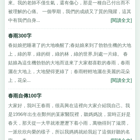
來。我的老師不僅生氣，還有傷心，那是一種自己付出而不
被理解的心痛。 一個學期，我們的成績又了質的飛躍，這其
中有我們自身...
[閱讀全文]
春雨300字
春姑娘把睡著了的大地喚醒了;春姑娘來到了勃勃生機的大地
上，綠的草，綠的樹，綠的林，綠的世界,到處一片綠。 春
姑娘為這生機勃勃的大地而送來了大家都喜歡的春雨，春雨
灑在大地上，大地變得更綠了；春雨輕輕地灑在美麗的花朵
上，花朵...
[閱讀全文]
春雨自傳100字
大家好，我叫王春雨，很高興在這裡向大家介紹我自己。我
是1996年出生在鄭州的某家醫院裡，聽媽媽說，當時正好是
春天，那天從一大早就淅瀝瀝下着小雨，萬物得到了滋潤，
一派欣欣向榮的樣子，所以我媽媽就給我起了這個好聽的名