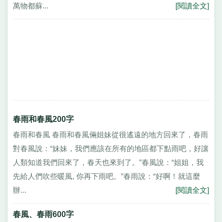
萬物都蘇...
[閱讀全文]
春雨和春風200字
春雨和春風 春雨和春風倆姐妹從很遙遠的地方回來了，春雨
對春風說：“妹妹，我們應該在所有的地區都下點雨吧，好讓
人類知道我們回來了，春天也來到了。”春風說：“姐姐，我
先給人們吹些暖風, 你再下雨吧。”春雨說：“好啊！就這麼
辦...
[閱讀全文]
春風、春雨600字