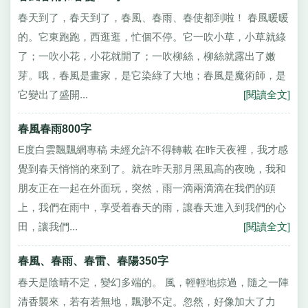
春天到了，春天到了，春風、春雨、春使都到啦！ 春風暖暖
的。它東跑跑，西逛逛，忙個不停。它一吹小草，小草就綠
了；一吹小花，小花就開了；一吹柳絲，柳絲就露出了嫩
芽。哦，春風是畫家，是它染綠了大地；春風是魔術師，是
它變出了盛開...
[閱讀全文]
春風春雨800字
E度白雲飄飄網專稿 未經允許不得轉載 在昨天夜裡，我才感
覺到春天悄悄的來到了。就在昨天那月黑風高的夜晚，我和
朋友正在一起在外面玩，突然，雨一滴兩滴滴在我們的頭
上，我們在雨中，享受着春天的雨，讓春天進入到我們的心
田，讓我們...
[閱讀全文]
春風、春雨、春雷、春陽350字
春天是陰晴不定，變幻多端的。 風，輕輕地掠過，隨之一陣
清香襲來，若有若無地，飄渺不定。忽然，好像加大了力