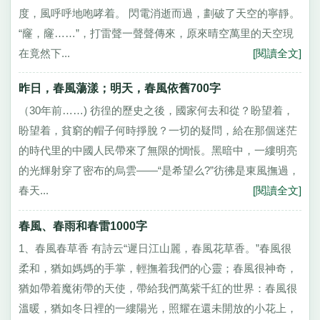
度，風呼呼地咆哮着。 閃電消逝而過，劃破了天空的寧靜。
“窿，窿……”，打雷聲一聲聲傳來，原來晴空萬里的天空現
在竟然下...
[閱讀全文]
昨日，春風蕩漾；明天，春風依舊700字
（30年前……) 彷徨的歷史之後，國家何去和從？盼望着，
盼望着，貧窮的帽子何時掙脫？一切的疑問，給在那個迷茫
的時代里的中國人民帶來了無限的惆悵。黑暗中，一縷明亮
的光輝射穿了密布的烏雲——“是希望么?”彷彿是東風撫過，
春天...
[閱讀全文]
春風、春雨和春雷1000字
1、春風春草香 有詩云“遲日江山麗，春風花草香。”春風很
柔和，猶如媽媽的手掌，輕撫着我們的心靈；春風很神奇，
猶如帶着魔術帶的天使，帶給我們萬紫千紅的世界：春風很
溫暖，猶如冬日裡的一縷陽光，照耀在還未開放的小花上，