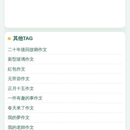
其他TAG
二十年後回故鄉作文
新型玻璃作文
紅包作文
元宵節作文
正月十五作文
一件有趣的事作文
春天來了作文
我的夢作文
我的老師作文