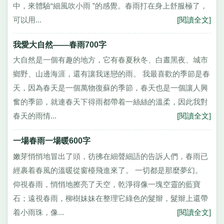
中，來體驗“細風吹小雨 ”的感覺。春雨打在身上舒服極了，
可以用...
[閱讀全文]
我愛大自然——春雨700字
大自然是一個有趣的地方，它有春夏秋冬、白晝黑夜、城市
鄉野、山邊海涯，還有讓我迷戀的雨。 我最喜歡的季節是春
天，因為春天是一個萬物復蘇的季節，春天也是一個讓人興
奮的季節，就連春天下得雨都帶着一絲絲的溫柔，因此我對
春天的雨情...
[閱讀全文]
一場春雨一場暖600字
嫩芽悄悄地冒出了頭，彷彿在細聲細語的告訴人們，春雨已
經裹着春風的溫暖從窗檯飛進來了。 一切都是那麼夢幻。
仰視春雨，悄悄地擦亮了天空，乾淨得像一塊空靈的藍寶
石；遠視春雨，柳樹妹妹在整理它綠色的髮辮，髮辮上還帶
着小雨珠，像...
[閱讀全文]