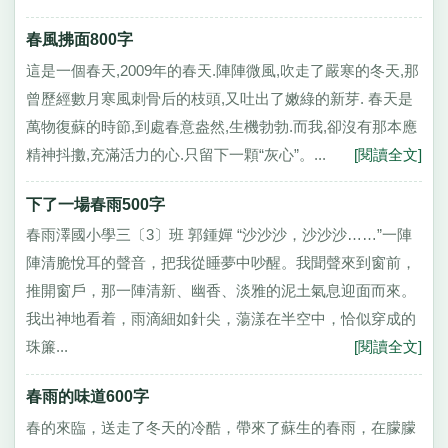
春風拂面800字
這是一個春天,2009年的春天.陣陣微風,吹走了嚴寒的冬天,那
曾歷經數月寒風刺骨后的枝頭,又吐出了嫩綠的新芽. 春天是
萬物復蘇的時節,到處春意盎然,生機勃勃.而我,卻沒有那本應
精神抖擻,充滿活力的心.只留下一顆“灰心”。...
[閱讀全文]
下了一場春雨500字
春雨澤國小學三〔3〕班 郭鍾嬋 “沙沙沙，沙沙沙……”一陣
陣清脆悅耳的聲音，把我從睡夢中吵醒。我聞聲來到窗前，
推開窗戶，那一陣清新、幽香、淡雅的泥土氣息迎面而來。
我出神地看着，雨滴細如針尖，蕩漾在半空中，恰似穿成的
珠簾...
[閱讀全文]
春雨的味道600字
春的來臨，送走了冬天的冷酷，帶來了蘇生的春雨，在朦朦