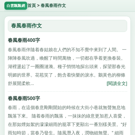
首頁
>
春風春雨作文
白雲飄飄網
春風春雨作文
春風春雨400字
春風春雨伴隨着春姑娘在人們的不知不覺中來到了人間。 一
陣陣春風吹過，喚醒了時間萬物，一切都在爭着更換春裝。
湖裡盪起了一圈圈漣漪。種子悄悄地探出頭來，探望那春光
明媚的世界。花苞笑了，飽含着快樂的淚水。鵝黃色的柳條
舒展開柔軟...
[閱讀全文]
春風春雨500字
春雨，在這個春意剛剛開始的時候在大街小巷就無聲無息地
飄落下來。 隨着春雨的飄落，一抹抹的綠意更加惹人喜愛，
在那如煙如絮的濛濛細雨的籠罩下更顯出一番別樣美景。“好
雨知時節，當春乃發生。隨風潛入夜，潤物細無聲。” 細雨