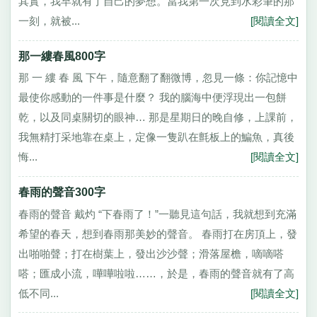
其實，我早就有了自己的夢想。當我第一次見到水彩筆的那
一刻，就被...
[閱讀全文]
那一縷春風800字
那 一 縷 春 風 下午，隨意翻了翻微博，忽見一條：你記憶中
最使你感動的一件事是什麼？ 我的腦海中便浮現出一包餅
乾，以及同桌關切的眼神… 那是星期日的晚自修，上課前，
我無精打采地靠在桌上，定像一隻趴在氈板上的鯿魚，真後
悔...
[閱讀全文]
春雨的聲音300字
春雨的聲音 戴灼 “下春雨了！”一聽見這句話，我就想到充滿
希望的春天，想到春雨那美妙的聲音。 春雨打在房頂上，發
出啪啪聲；打在樹葉上，發出沙沙聲；滑落屋檐，嘀嘀嗒
嗒；匯成小流，嘩嘩啦啦……，於是，春雨的聲音就有了高
低不同...
[閱讀全文]