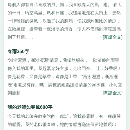
每個人都有自己喜歡的風、雨，我喜歡春天的風、雨。 春天
的一日，晴空萬里、風和日麗，我緩緩地走在大街上，忽然
一陣輕輕的微風，吹過了我的臉頰，使我感到無比的清涼，
在微風裡，還帶着一鼓淡淡的清香，使人不僅感到清涼還感
到了舒適。...
[閱讀全文]
春雨350字
“淅淅瀝瀝，淅淅瀝瀝”清晨，我猛然醒來，一陣清脆的雨聲
傳入我的耳里。我趕緊穿好衣服，走出門外。 哇，好香啊！
像是花香，又像是草香，還像是土香。“淅淅瀝瀝，淅淅瀝
瀝”雨還沒有停。瞧，調皮的雨點蹦進清澈的河水裡，小河立
刻漾起...
[閱讀全文]
我的老師如春風600字
今天我的老師在教室說的一席話，讓我很震動，有一種想哭
的感覺。我的老師很直率，她的情感會毫無保留地體現出