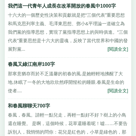
我們這一代青年人成長在改革開放的春風中1000字
十六大的一個歷史性決策和貢獻就是把“三個代表”重要思想
和馬克思列寧主義、毛澤東思想、鄧小&平理論一道確立為
我們黨的指導思想，實現了黨指導思想上的與時俱進。“三個
代表”重要思想是十六大的靈魂，反映了當代世界和中國的發
展對黨...
[閱讀全文]
春風又綠江南岸100字
那寒意猶存而於不乏溫馨的初春的風.是她輕輕地拂醒了大
地,休眠了一冬的大地欣欣然睜開惺松的睡眼.春風是生命的
使者....
[閱讀全文]
和春風聊聊天700字
春風，春風。請輕一點兒走，再輕一點好不好？樹上的小鳥
還在睡覺。 是啊，這個時候，花草還睡着呢！噓……不要告
訴別人，我悄悄的問你：花兒是紅色的，小草是綠色的，那