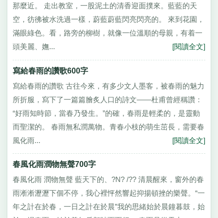
那麼近。 走出教室，一股泥土的清香迎面撲來。藍藍的天
空，彷彿被水洗過一樣，蔚藍蔚藍閃亮閃亮的。 來到花園，
滿眼綠色。看，路旁的柳樹，就像一位溫順的母親，有着一
頭美麗、嫵...
[閱讀全文]
寫給春雨的讚歌600字
寫給春雨的讚歌 古往今來，有多少文人墨客，被春雨的魅力
所折服，寫下了一篇篇膾炙人口的詩文——杜甫曾經稱讚：
“好雨知時節，當春乃發生。”的確，春雨是輕柔的，是靈動
而聖潔的。 春雨無私潤萬物。青春小枝的萌生茁長，需要春
風化雨...
[閱讀全文]
春風化雨潤物無聲700字
春風化雨 潤物無聲 藍天下的、?N? /?? 清晨醒來，窗外的春
雨淅淅瀝瀝下個不停，我心裡怦然響起抑揚頓挫的樂聲。“一
年之計在於春，一日之計在於晨”我的思緒始於晨鐘暮鼓，始