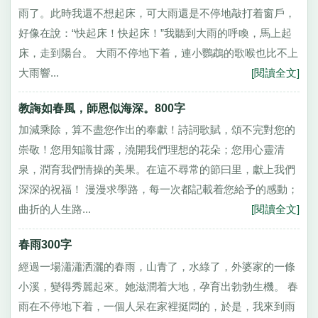
雨了。此時我還不想起床，可大雨還是不停地敲打着窗戶，
好像在說：“快起床！快起床！”我聽到大雨的呼喚，馬上起
床，走到陽台。 大雨不停地下着，連小鸚鵡的歌喉也比不上
大雨響...
[閱讀全文]
教誨如春風，師恩似海深。800字
加減乘除，算不盡您作出的奉獻！詩詞歌賦，頌不完對您的
崇敬！您用知識甘露，澆開我們理想的花朵；您用心靈清
泉，潤育我們情操的美果。在這不尋常的節曰里，獻上我們
深深的祝福！ 漫漫求學路，每一次都記載着您給予的感動；
曲折的人生路...
[閱讀全文]
春雨300字
經過一場瀟瀟洒灑的春雨，山青了，水綠了，外婆家的一條
小溪，變得秀麗起來。她滋潤着大地，孕育出勃勃生機。 春
雨在不停地下着，一個人呆在家裡挺悶的，於是，我來到雨