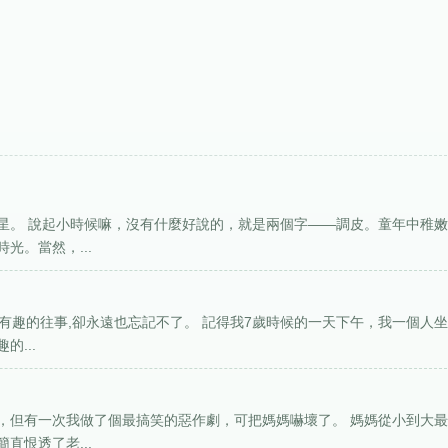
星。 說起小時候嘛，沒有什麼好說的，就是兩個字——調皮。童年中稚
光。當然，...
年有趣的往事,卻永遠也忘記不了。 記得我7歲時候的一天下午，我一個人
...
，但有一次我做了個最搞笑的惡作劇，可把媽媽嚇壞了。 媽媽從小到大
直恨透了老...