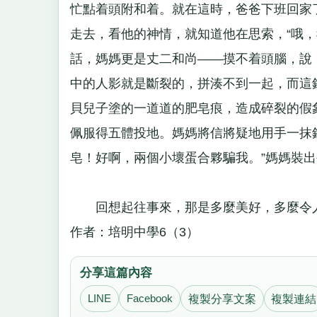
忙點着頭附和着。就在這時，爸爸下班回家
走去，看他的神情，就知道他在思索，“哦
話，媽媽更是丈二和尚——摸不着頭腦，說：
中的人影就是斷裂的，拼湊不到一起，而這
貝兒子塗的一道道的肥皂痕，造成碎裂的假
佩服得五體投地。媽媽將信將疑地用手一抹
皂！好啊，兩個小壞蛋合夥騙我。”媽媽裝
回想起往事來，那是多麼美好，多麼令
作者：培明中學6（3）
分享這篇內容
LINE
Facebook
複製分享文案
複製連結