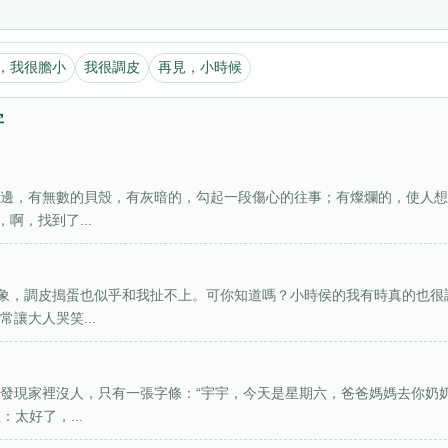
，我很膽小
我很調皮
再見，小時候
字
海邊，有無數的貝殼，有灰暗的，勾起一段傷心的往事；有燦爛的，使人
啊，找到了...
象，調皮搗蛋也似乎和我扯不上。可你知道嗎？小時侯的我有時真的也很
讓大人哭笑...
就發現家裡沒人，只有一張字條：“宇宇，今天是星期六，爸爸媽媽去你奶
太好了，...