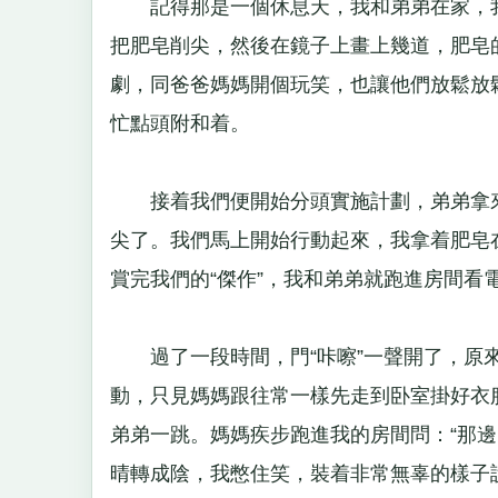
記得那是一個休息天，我和弟弟在家，我
把肥皂削尖，然後在鏡子上畫上幾道，肥皂
劇，同爸爸媽媽開個玩笑，也讓他們放鬆放
忙點頭附和着。
接着我們便開始分頭實施計劃，弟弟拿來
尖了。我們馬上開始行動起來，我拿着肥皂在
賞完我們的“傑作”，我和弟弟就跑進房間
過了一段時間，門“咔嚓”一聲開了，原來
動，只見媽媽跟往常一樣先走到卧室掛好衣
弟弟一跳。媽媽疾步跑進我的房間問：“那
晴轉成陰，我憋住笑，裝着非常無辜的樣子