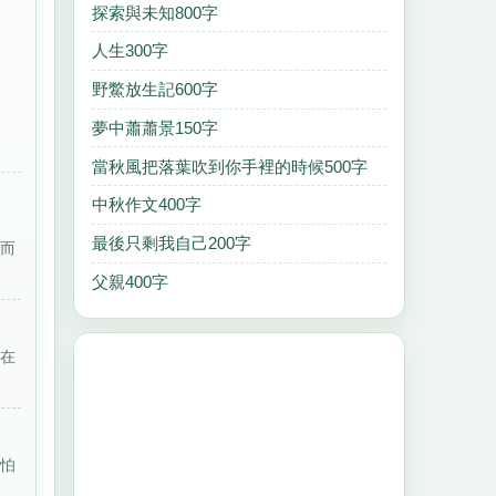
探索與未知800字
人生300字
野鱉放生記600字
夢中蕭蕭景150字
當秋風把落葉吹到你手裡的時候500字
中秋作文400字
最後只剩我自己200字
嫩而
父親400字
坐在
最怕