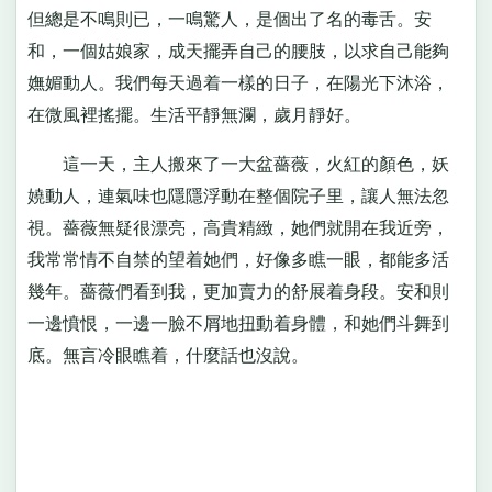
但總是不鳴則已，一鳴驚人，是個出了名的毒舌。安
和，一個姑娘家，成天擺弄自己的腰肢，以求自己能夠
嫵媚動人。我們每天過着一樣的日子，在陽光下沐浴，
在微風裡搖擺。生活平靜無瀾，歲月靜好。
這一天，主人搬來了一大盆薔薇，火紅的顏色，妖
嬈動人，連氣味也隱隱浮動在整個院子里，讓人無法忽
視。薔薇無疑很漂亮，高貴精緻，她們就開在我近旁，
我常常情不自禁的望着她們，好像多瞧一眼，都能多活
幾年。薔薇們看到我，更加賣力的舒展着身段。安和則
一邊憤恨，一邊一臉不屑地扭動着身體，和她們斗舞到
底。無言冷眼瞧着，什麼話也沒說。