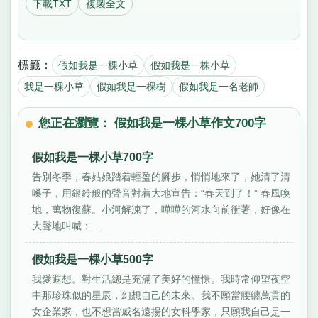
下載TXT
複製全文
標籤：
假如我是一棵小草
假如我是一株小草
我是一棵小草
假如我是一棵樹
假如我是一名老師
您正在瀏覽： 假如我是一棵小草作文700字
假如我是一棵小草700字
告別冬季，春姑娘踏着輕盈的腳步，悄悄地來了，她清了清
嗓子，用銀鈴般的聲音對着大地宣告：“春天到了！” 春風喚
地，萬物復蘇。小河解凍了，嘩嘩的河水向前衝著，好像在
大聲地叫喊：...
假如我是一棵小草500字
我愛遐想。對生活總是充滿了美好的憧憬。我時常仰望夜空
中那珍珠似的星辰，幻想自己的未來。我不願當腰纏萬貫的
女企業家，也不想當威名遠揚的女科學家，只願我自己是一