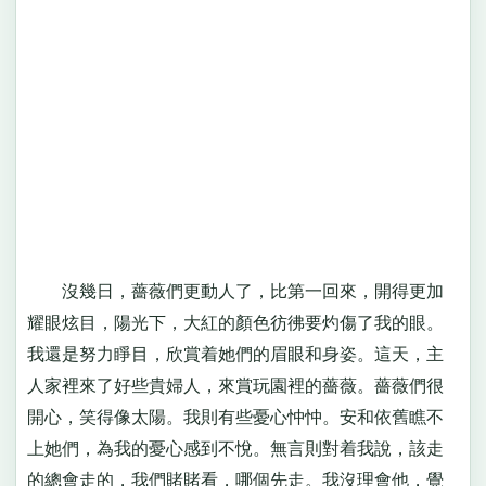
沒幾日，薔薇們更動人了，比第一回來，開得更加
耀眼炫目，陽光下，大紅的顏色彷彿要灼傷了我的眼。
我還是努力睜目，欣賞着她們的眉眼和身姿。這天，主
人家裡來了好些貴婦人，來賞玩園裡的薔薇。薔薇們很
開心，笑得像太陽。我則有些憂心忡忡。安和依舊瞧不
上她們，為我的憂心感到不悅。無言則對着我說，該走
的總會走的，我們賭賭看，哪個先走。我沒理會他，覺