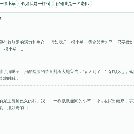
一棵小草
假如我是一棵樹
假如我是一名老師
字
卻有着無限的活力和生命， 假如我是一棵小草，我會與世無爭，只要做
棵小草，...
了清嗓子，用銀鈴般的聲音對着大地宣告：“春天到了！” 春風喚地，萬
地叫喊：...
的泥土沉睡已久的我。我——一棵默默無聞的小草，悄悄地探出頭來，享
，用好奇的目...