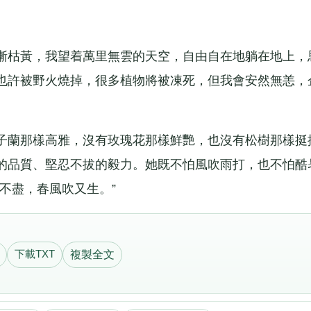
枯黃，我望着萬里無雲的天空，自由自在地躺在地上，
也許被野火燒掉，很多植物將被凍死，但我會安然無恙，
蘭那樣高雅，沒有玫瑰花那樣鮮艷，也沒有松樹那樣挺
的品質、堅忍不拔的毅力。她既不怕風吹雨打，也不怕酷
不盡，春風吹又生。”
下載TXT
複製全文