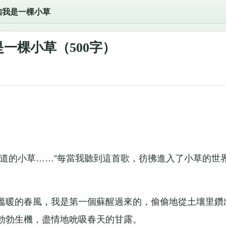
如我是一棵小草
一棵小草（500字）
的小草……”每當我聽到這首歌，彷彿進入了小草的世
暖的春風，我是第一個蘇醒過來的，偷偷地從土壤里鑽
勃勃生機，盡情地吮吸春天的甘露。