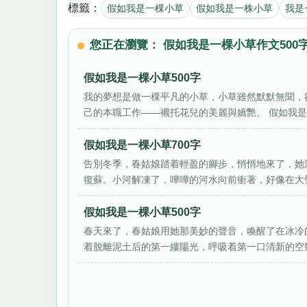
標籤：
假如我是一棵小草
假如我是一株小草
我是
您正在瀏覽： 假如我是一棵小草作文500
假如我是一棵小草500字
我的夢想是做一棵平凡的小草，小草雖然默默無聞，
己的本職工作——襯托花兒的美麗與嬌艷。 假如我是一
假如我是一棵小草700字
告別冬季，春姑娘踏着輕盈的腳步，悄悄地來了，她清
復蘇。小河解凍了，嘩嘩的河水向前衝著，好像在大聲
假如我是一棵小草500字
春天來了，春姑娘用她那美妙的聲音，喚醒了在冰冷
着脫離泥土后的第一縷陽光，呼吸着第一口清新的空氣