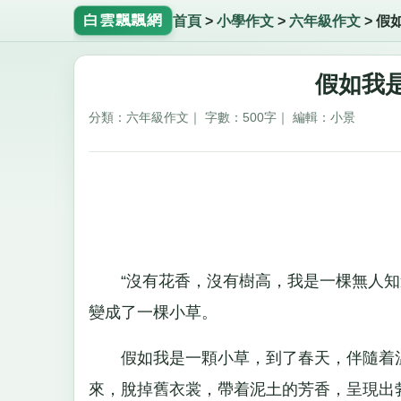
白雲飄飄網
首頁
>
小學作文
>
六年級作文
>
假
假如我是
分類：六年級作文｜ 字數：500字｜ 編輯：小景
“沒有花香，沒有樹高，我是一棵無人知道
變成了一棵小草。
假如我是一顆小草，到了春天，伴隨着溫
來，脫掉舊衣裳，帶着泥土的芳香，呈現出