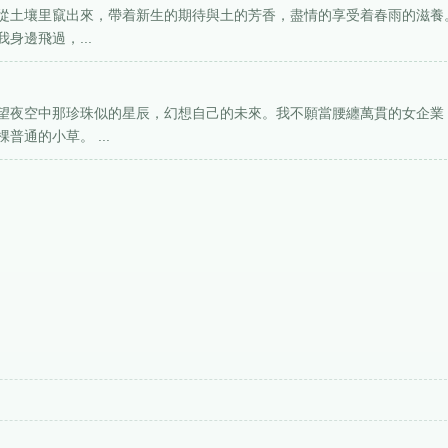
從土壤里竄出來，帶着新生的期待與土的芳香，盡情的享受着春雨的滋養
身邊飛過，...
望夜空中那珍珠似的星辰，幻想自己的未來。我不願當腰纏萬貫的女企業
通的小草。 ...