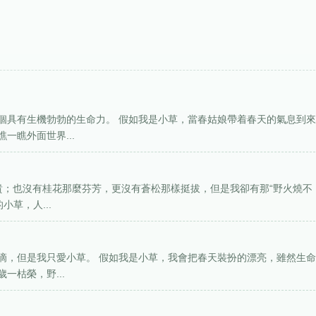
個具有生機勃勃的生命力。 假如我是小草，當春姑娘帶着春天的氣息到
一瞧外面世界...
貴；也沒有桂花那麼芬芳，更沒有蒼松那樣挺拔，但是我卻有那“野火燒不
草，人...
滴，但是我只愛小草。 假如我是小草，我會把春天裝扮的漂亮，雖然生
一枯榮，野...