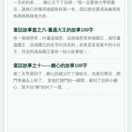
一天的到來…… 糖心立下了目標：“我一定要努力學習魔
法，讓桃心班獲得德薩斯杯第一名，我以後也要成為像我爸
爸媽媽那樣偉大的...
童話故事篇之六-邋遢大王的故事100字
有一個城堡呀，叫邋遢城堡。這個城堡里有個國王，就叫邋
遢國王，這個國王的名字叫貝克利，原來是富翁家中的小兒
子。貝克利成為國王還有一段小故事呢！...
童話故事之十——糖心的故事100字
第二天早晨到了，糖心的姨父打了個哈欠，洗漱完畢后，開
門準備去上班了。 當他打開門的一瞬間，看到了信和小糖
心，禁不住“啊”的叫了一聲。...