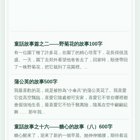
童話故事篇之二——野菊花的故事100字
有一位園丁種了許多花，在園丁的精心培育下，花長得很茂
盛。一天，園丁去郊外看望他爸爸去了，回家時，順便帶回
了一株野菊花，把它栽到了花園裡。...
蒲公英的故事500字
我最喜歡的花，就是被秒為“小傘兵”的蒲公英花了。我喜愛
它從高空飄臨，喜愛它隨處都可安家，喜愛它不管在哪裡都
會倔強地生長，最喜愛它不怕千難萬險，隨風在空中翩翩起
舞…… 那年我...
童話故事之十六——糖心的故事（八）600字
糖心醒來了，迎來了新的一個早晨。她伸伸懶腰，期待着這