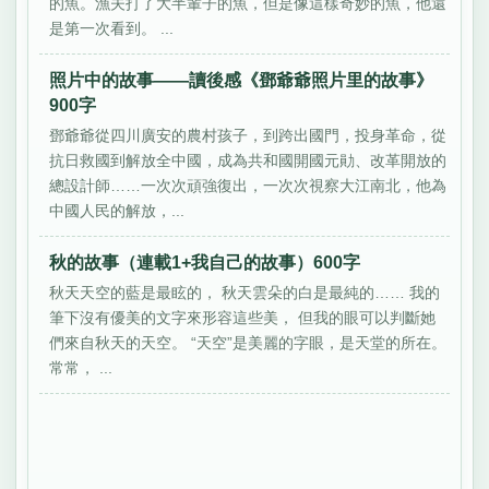
的魚。漁夫打了大半輩子的魚，但是像這樣奇妙的魚，他還
是第一次看到。 ...
照片中的故事——讀後感《鄧爺爺照片里的故事》
900字
鄧爺爺從四川廣安的農村孩子，到跨出國門，投身革命，從
抗日救國到解放全中國，成為共和國開國元勛、改革開放的
總設計師……一次次頑強復出，一次次視察大江南北，他為
中國人民的解放，...
秋的故事（連載1+我自己的故事）600字
秋天天空的藍是最眩的， 秋天雲朵的白是最純的…… 我的
筆下沒有優美的文字來形容這些美， 但我的眼可以判斷她
們來自秋天的天空。 “天空”是美麗的字眼，是天堂的所在。
常常， ...