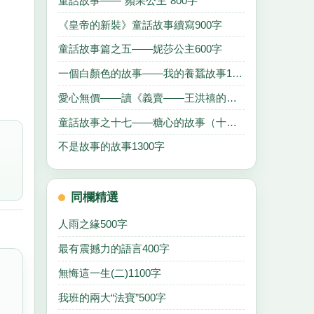
童話故事——“蘋果公主”800字
《皇帝的新裝》童話故事續寫900字
童話故事篇之五——妮莎公主600字
一個白顏色的故事——我的養蠶故事1000字
愛心無價——讀《義賣——王洪禧的故事》有感600字
童話故事之十七——糖心的故事（十一）800字
不是故事的故事1300字
同欄精選
人雨之緣500字
最有震撼力的語言400字
無悔這一生(二)1100字
我班的兩大“法寶”500字