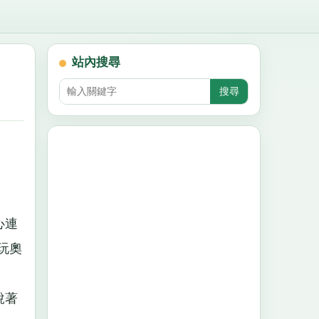
站內搜尋
心連
玩奧
說著