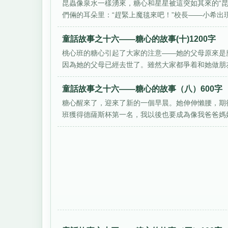
昆蟲像泉水一樣湧來，糖心和星星被這突如其來的“
們倆的耳朵里：“趕緊上魔毯來吧！”校長——小希出現了
童話故事之十六——糖心的故事(十)1200字
桃心班的糖心引起了大家的注意——她的父母原來是
因為她的父母已經去世了。雖然大家都爭着和她做朋友
童話故事之十六——糖心的故事（八）600字
糖心醒來了，迎來了新的一個早晨。她伸伸懶腰，期
班獲得德薩斯杯第一名，我以後也要成為像我爸爸媽媽