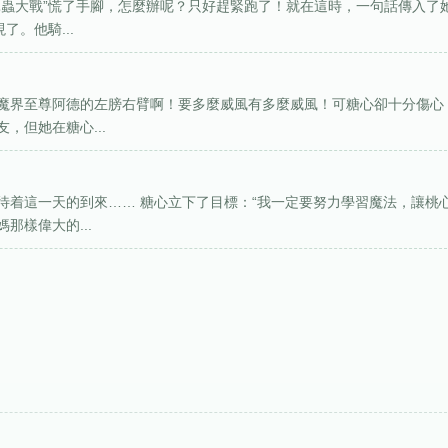
昆蟲大戰”慌了手腳，怎麼辦呢？只好趕緊跑了！就在這時，一句話傳入了
。他騎...
魔界至尊阿德的左膀右臂啊！要多麼威風有多麼威風！可糖心卻十分傷心
，但她在糖心...
待着這一天的到來…… 糖心立下了目標：“我一定要努力學習魔法，讓桃
那樣偉大的...