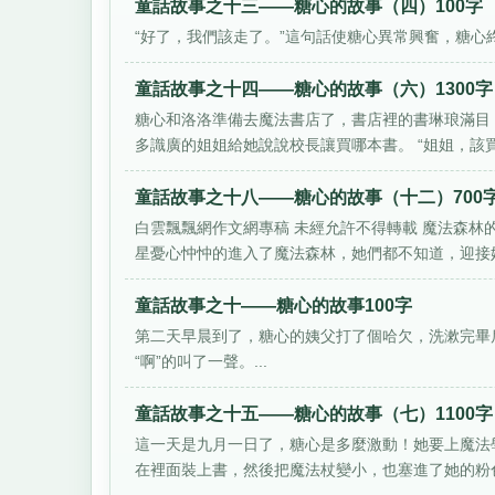
童話故事之十三——糖心的故事（四）100字
“好了，我們該走了。”這句話使糖心異常興奮，糖心終
童話故事之十四——糖心的故事（六）1300字
糖心和洛洛準備去魔法書店了，書店裡的書琳琅滿目
多識廣的姐姐給她說說校長讓買哪本書。 “姐姐，該買那
童話故事之十八——糖心的故事（十二）700
白雲飄飄網作文網專稿 未經允許不得轉載 魔法森林
星憂心忡忡的進入了魔法森林，她們都不知道，迎接她
童話故事之十——糖心的故事100字
第二天早晨到了，糖心的姨父打了個哈欠，洗漱完畢
“啊”的叫了一聲。...
童話故事之十五——糖心的故事（七）1100字
這一天是九月一日了，糖心是多麼激動！她要上魔法
在裡面裝上書，然後把魔法杖變小，也塞進了她的粉色