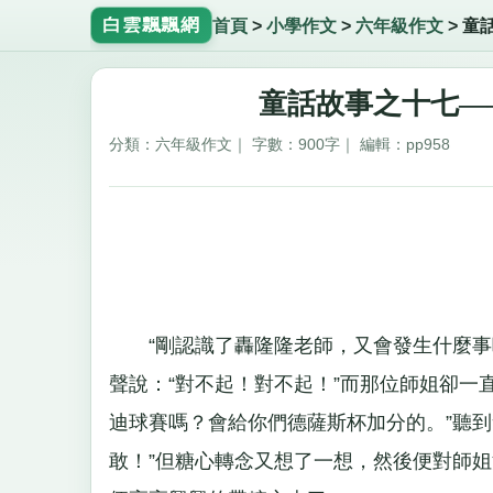
白雲飄飄網
首頁
>
小學作文
>
六年級作文
>
童
童話故事之十七—
分類：六年級作文｜ 字數：900字｜ 編輯：pp958
“剛認識了轟隆隆老師，又會發生什麼事呢
聲說：“對不起！對不起！”而那位師姐卻一
迪球賽嗎？會給你們德薩斯杯加分的。”聽到會給
敢！”但糖心轉念又想了一想，然後便對師姐