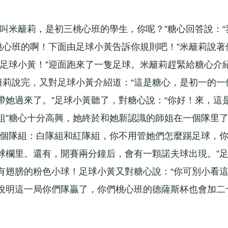
米籬莉，是初三桃心班的學生，你呢？”糖心回答說：“
桃心班的啊！下面由足球小黃告訴你規則吧！”米籬莉說著
—足球小黃！”迎面跑來了一隻足球。米籬莉趕緊給糖心介
籬莉說完，又對足球小黃介紹道：“這是糖心，是初一的一
帶她過來了。”足球小黃聽了，對糖心說：“你好！來，這
組”糖心十分高興，她終於和她新認識的師姐在一個隊里
兩個隊組：白隊組和紅隊組，你不用管她們怎麼踢足球，
球欄里。還有，開賽兩分鐘后，會有一顆諾夫球出現。”
有翅膀的粉色小球！足球小黃又對糖心說：“你可別小看
說明這一局你們隊贏了，你們桃心班的德薩斯杯也會加二