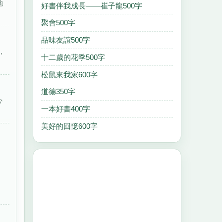
她
好書伴我成長——崔子龍500字
聚會500字
品味友誼500字
，
十二歲的花季500字
松鼠來我家600字
道德350字
心
一本好書400字
美好的回憶600字