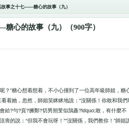
話故事之十七——糖心的故事（九）
—糖心的故事（九）（900字）
？”糖心想着想着，不小心撞到了一位高年級師姐，糖
直看着她，忽然，師姐笑眯眯地說：“沒關係！你敢和我們
?勻?貢?臃鄭?切男朔芰似鵠矗?ldquo;敢，有什麼不
沮喪的說：“但我不會玩呀！”“沒關係，我們教你！”師姐