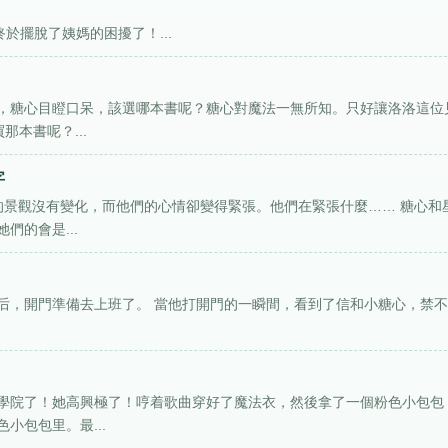
於擺脫了姨媽的困擾了！...
，糖心目瞪口呆，該選哪本書呢？糖心對魔法一無所知。只好讓洛洛這位
本書呢？...
字
的景觀沒有變化，而他們的心情卻變得緊張。他們在緊張什麼…… 糖心和
們的會是...
后，開門準備去上班了。 當他打開門的一瞬間，看到了信和小糖心，禁
學院了！她高興極了！哼着歌曲穿好了魔法衣，然後拿了一個粉色小包包
小包包里。最...