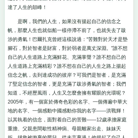
達了人生的顛峰！
是啊，我們的人生，如果沒有揚起自己的信念之
帆，那麼人生也就似船一樣停滯不前了，也就失去了跋
涉的勇氣！巴爾扎克曾經這樣說過：“苦難對於天才是墊
腳石，對於智者是財富，對於弱者是萬丈深淵。”誰不想
自己的人生道路上充滿鮮花、充滿掌聲？誰不想自己的
人生道路上充滿精彩？誰不想在自己的人生之路上揚起
信念之帆，去到達成功的彼岸？可我們是智者，是充滿
了堅定信念的智者，更是充滿了跋涉勇氣的智者；我們
知道，不經歷風雨，人生又怎麼會擁有耀眼的光環呢？
2005年，有一個富於傳奇色彩的名字、一個傳遍中華大
地的名字、一個感動中國感動你我的名字——洪戰輝！
以其執着的信念，面對着自己的苦難——12歲承擔家庭
重擔、父親患間歇性精神病、母親離家出走、妹妹夭
折、拯救被拋棄的嬰兒，從未言棄過！他揚起了自己人