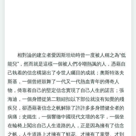
相對論的建立者愛因斯坦幼時曾一度被人稱之為“低
能兒”，然而就是這樣一個被人們冷嘲熱諷的人，憑藉自
己執着的信念構築出了令世人矚目的成就；奧斯特洛夫
斯基，一個曾經鼓舞了一代又一代熱血青年的傳奇人
物，倚靠着自己的堅定信念實現了自己人生的諾言；張
海迪，一個身體從第二顆紐扣以下部位就沒有知覺的殘
疾兒，卻憑藉著信念之帆解除了許許多多身體健全者的
病痛；史鐵生，一個響徹中國現代文壇的名字，一個坐
在輪椅上闖出自己人生道路的人，正是因為擁有了信念
之帆，人生道路上才擁有了鮮花、才擁有了掌聲、才到