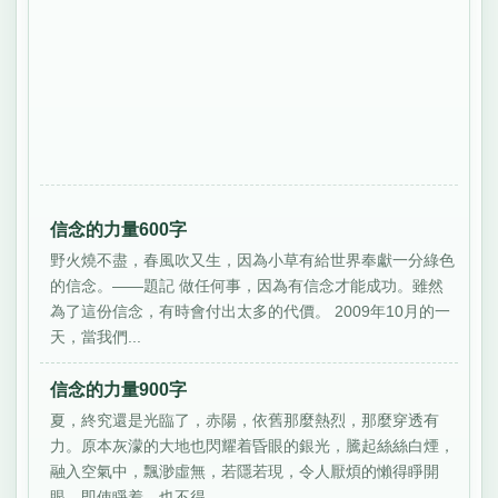
信念的力量600字
野火燒不盡，春風吹又生，因為小草有給世界奉獻一分綠色
的信念。——題記 做任何事，因為有信念才能成功。雖然
為了這份信念，有時會付出太多的代價。 2009年10月的一
天，當我們...
信念的力量900字
夏，終究還是光臨了，赤陽，依舊那麼熱烈，那麼穿透有
力。原本灰濛的大地也閃耀着昏眼的銀光，騰起絲絲白煙，
融入空氣中，飄渺虛無，若隱若現，令人厭煩的懶得睜開
眼，即使睜着，也不得...