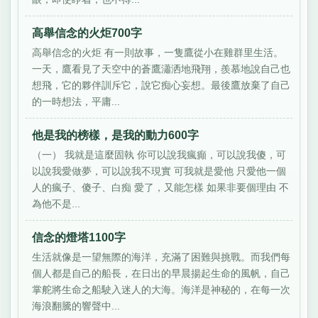
高舉信念的火炬700字
高舉信念的火炬 有一則故事，一隻鷹從小在雞群里生活。
一天，鷹看見了天空中的蒼鷹瀟洒地飛翔，羨慕地說自己也
想飛，它的夥伴訓斥它，說它痴心妄想。最後鷹放棄了自己
的一時想法，平庸...
他是我的榜樣，是我的動力600字
（一） 我就是這麼固執 你可以說我瘋癲，可以說我傻，可
以說我愛做夢，可以說我不現實 可我就是愛他 只愛他一個
人的瘋子、傻子、白痴 愛了，又能怎樣 如果非要個理由 不
為他不是...
信念的燈塔1100字
生活就像是一望無際的海洋，充滿了困難與挑戰。而我們每
個人都是自己的船長，在日出的早晨揚起生命的風帆，自己
掌舵將生命之船駛入迷人的大海。海洋是神秘的，在每一次
海浪翻騰的響聲中...