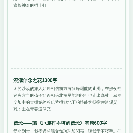
這棵神奇的樹上打...
澆灌信念之花1000字
困於沙漠的旅人始終相信前方有個綠洲能夠止渴；在黑夜裡
迷失方向的孩子始終相信北極星能夠指引他走出森林；風雨
交加中的古樹始終相信紮根於地下的根能夠抵擋住這場災
難；走在青春這條充...
信念——讀《厄運打不垮的信念》有感600字
從小到大，我學過的課文如珍珠般閃亮，讓我愛不釋手。但