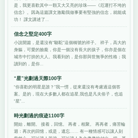
是，我更喜歡其中一顆又大又亮的珍珠——《厄運打不垮的
信念》。因為這篇課文激勵我做事要有堅強的信念，就能成
功！ 課文講述了...
信念之堅定400字
小說開篇，是還沒有“駱駝”這個稱號的祥子。 祥子，高大的
身軀，可愛的臉龐，你是一個沒有長大的孩子，你亦是個在
城市中打拚的大人。我看到的，是你那與世無爭的性格；我
讀到的，是你...
“星”光劃過天際100字
“你喜歡的明星是誰？”我一愣，從來還沒有考慮過這個答
案。是的，現在大多數人都在追星,我也是凡夫俗子，也追
“星”...
時光劃過的痕迹1100字
開始，離開。 接着，回憶。 再者，相聚。 再再者，痛苦輪
迴：再次的回憶，或是，遺忘…… 有一種情感可以讓人刻