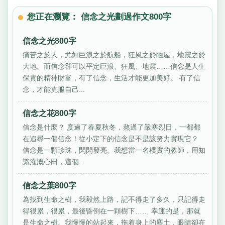
您正在瀏覽： 信念之光劃過作文800字
信念之光800字
痛苦之於人，尤如巨浪之於航船，狂風之於陋屋，地震之於
大地。而信念卻可以平定巨浪、狂風、地震……信念是人生
保貴的精神財富，有了信念，生活才能更加美好。 有了信
念，才能克服自己...
信念之花800字
信念是什麼？ 度過了春夏秋冬，熬過了嚴寒烈日，一都都
在追尋一個信念！從小定下的信念是不是該努力實現它？
信念是一顆珍珠，閃閃發亮。我想當一名樸實的教師，用知
識灌溉心田，這個...
信念之葉800字
為找到生命之樹，我毅然上路，記不得走了多久，只記得走
得很累，很累，最後昏倒在一顆樹下…… 幸運的是，那就
是生命之樹。我慢慢的站起來，拖着身上的塵土，眼睛卻在