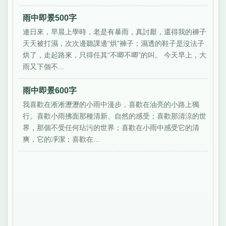
雨中即景500字
連日來，早晨上學時，老是有暴雨，真討厭，還得我的褲子
天天被打濕，次次邊聽課邊“烘”褲子；濕透的鞋子是沒法子
烘了，走起路來，只得任其“不唧不唧”的叫。 今天早上，大
雨又下個不...
雨中即景600字
我喜歡在淅淅瀝瀝的小雨中漫步，喜歡在油亮的小路上獨
行。喜歡小雨拂面那種清新、自然的感受；喜歡那清涼的世
界，那個不受任何玷污的世界；喜歡在小雨中感受它的清
爽，它的凈潔；喜歡在...