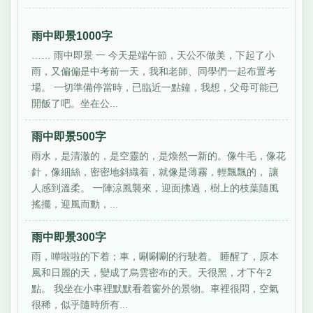
雨中即景1000字
…… 雨中即景 一 今天是端午節，天公不做美，下起了小
雨，又偏偏是中考前一天，我和老師、同學們一起布置考
場。 一切準備停當時，已臨近一點鐘，我想，父母可能已
開飯了吧。坐在公...
雨中即景500字
雨水，是清澈的，是空靈的，是煥然一新的。像牛毛，像花
針，像細絲，密密地斜織着，就像是薄霧，輕飄飄的， 讓
人感到溫柔。 一陣涼風襲來，迎面拂過，樹上的枝葉隨風
搖擺，迎風而動，...
雨中即景300字
雨，嘩啦啦的下着；車，唰唰唰的行駛着。 睡醒了，原本
風和日麗的天，變成了烏雲密布的天。天很黑，才下午2
點。 我坐在小車裡默默看着窗外的景物。車裡很悶，空氣
很稀，似乎隨時所有...