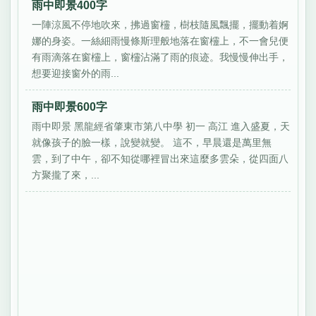
雨中即景400字
一陣涼風不停地吹來，拂過窗欞，樹枝隨風飄擺，擺動着婀
娜的身姿。一絲細雨慢條斯理般地落在窗欞上，不一會兒便
有雨滴落在窗欞上，窗欞沾滿了雨的痕迹。我慢慢伸出手，
想要迎接窗外的雨...
雨中即景600字
雨中即景 黑龍經省肇東市第八中學 初一 高江 進入盛夏，天
就像孩子的臉一樣，說變就變。 這不，早晨還是萬里無
雲，到了中午，卻不知從哪裡冒出來這麼多雲朵，從四面八
方聚攏了來，...