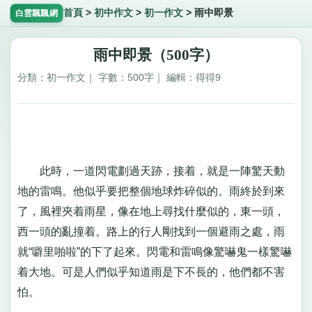
首頁
>
初中作文
>
初一作文
>
雨中即景
白雲飄飄網
雨中即景（500字）
分類：初一作文｜ 字數：500字｜ 編輯：得得9
此時，一道閃電劃過天跡，接着，就是一陣驚天動
地的雷鳴。他似乎要把整個地球炸碎似的。雨終於到來
了，風裡夾着雨星，像在地上尋找什麼似的，東一頭，
西一頭的亂撞着。路上的行人剛找到一個避雨之處，雨
就“噼里啪啦”的下了起來。閃電和雷鳴像驚嚇鬼一樣驚嚇
着大地。可是人們似乎知道雨是下不長的，他們都不害
怕。