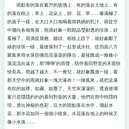
雨點有的落在窗戶的玻璃上，有的落在土地上，有
的落在樹上，草上，花朵上，樹、花、草……像渴極了
的孩子一樣，在大口大口地喝着雨媽媽的乳汁。雨從空
中灑向各個角落，雨滴好象一顆顆晶瑩剔透的珍珠，好
看極了。雨滴從屋檐、牆頭、樹枝上跌下，就好象斷了
線的珍珠一樣，最後落到了一起形成水柱。從四面八方
聚集來得水珠彷彿浩浩蕩蕩的隊伍，最後匯成一條條小
溪流流向遠方，那“嘩嘩”的雨聲，陪伴着田野里的禾苗快
快長高。雨越下越大，不一會兒，就好象瓢潑一樣，看
那天空中的雨就好象一塊大瀑布！一陣風來，就把這瀑
布吹的如煙、如霧、如塵了。天空灰濛濛的，透過玻璃
窗只是隱隱約約的看到對面的大廈，他們在雨中時隱時
現，透出神秘的色彩，豆大的雨點落在水中，濺起水
花，那水花如同一個個小噴泉。水花落在地上的時候又
像小水珠……