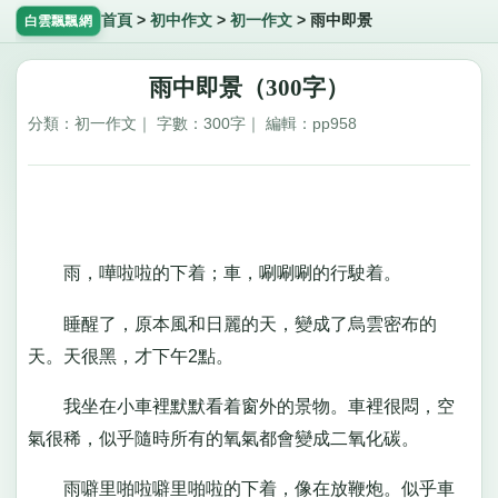
首頁
>
初中作文
>
初一作文
>
雨中即景
白雲飄飄網
雨中即景（300字）
分類：初一作文｜ 字數：300字｜ 編輯：pp958
雨，嘩啦啦的下着；車，唰唰唰的行駛着。
睡醒了，原本風和日麗的天，變成了烏雲密布的
天。天很黑，才下午2點。
我坐在小車裡默默看着窗外的景物。車裡很悶，空
氣很稀，似乎隨時所有的氧氣都會變成二氧化碳。
雨噼里啪啦噼里啪啦的下着，像在放鞭炮。似乎車