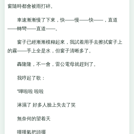
窗隨時都會被雨打碎。
車速漸漸慢了下來，快——慢——快——，直道
——轉彎——直道——。
窗子已經漸漸模糊起來，我試着用手去擦拭窗子上
的霧——手上全是水，但窗子清晰多了。
轟隆隆，不一會，雷公電母就趕到了。
我哼起了歌：
“嘩啦啦 啦啦
淋濕了 好多人臉上失去了笑
無奈何的望着天
嘆嘆氣把頭擺