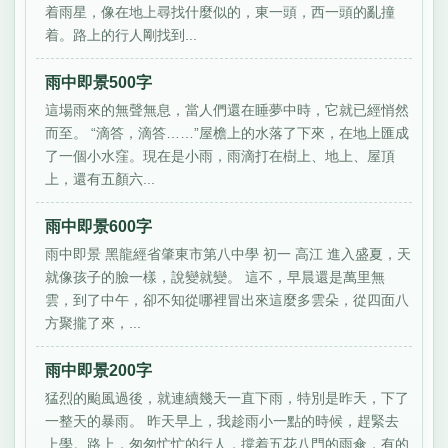
着雨星，像在地上尋找什麼似的，東一頭，西一頭的亂撞
着。路上的行人剛找到...
雨中即景500字
這場雨來的無聲無息，當人們還在睡夢中時，它就已經悄然
而至。 “滴答，滴答……”屋檐上的水落了下來，在地上匯成
了一個小水窪。現在是小雨，雨滴打在樹上、地上、屋頂
上，還有五顏六...
雨中即景600字
雨中即景 黑龍經省肇東市第八中學 初一 高江 進入盛夏，天
就像孩子的臉一樣，說變就變。 這不，早晨還是萬里無
雲，到了中午，卻不知從哪裡冒出來這麼多雲朵，從四面八
方聚攏了來，...
雨中即景200字
猛烈的颱風過後，就連續幾天一直下雨，特別是昨天，下了
一整天的暴雨。 昨天早上，我趁雨小一點的時候，趕緊去
上學。路上，匆匆忙忙的行人，撐着五花八門的雨傘，有的