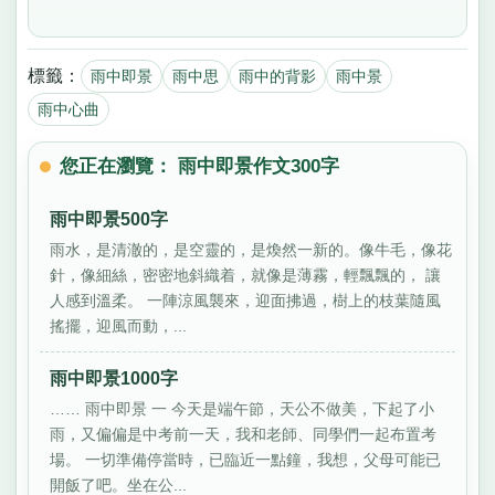
標籤：
雨中即景
雨中思
雨中的背影
雨中景
雨中心曲
您正在瀏覽： 雨中即景作文300字
雨中即景500字
雨水，是清澈的，是空靈的，是煥然一新的。像牛毛，像花
針，像細絲，密密地斜織着，就像是薄霧，輕飄飄的， 讓
人感到溫柔。 一陣涼風襲來，迎面拂過，樹上的枝葉隨風
搖擺，迎風而動，...
雨中即景1000字
…… 雨中即景 一 今天是端午節，天公不做美，下起了小
雨，又偏偏是中考前一天，我和老師、同學們一起布置考
場。 一切準備停當時，已臨近一點鐘，我想，父母可能已
開飯了吧。坐在公...