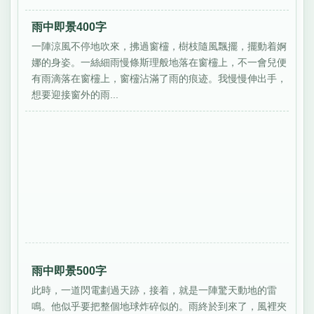
雨中即景400字
一陣涼風不停地吹來，拂過窗欞，樹枝隨風飄擺，擺動着婀
娜的身姿。一絲細雨慢條斯理般地落在窗欞上，不一會兒便
有雨滴落在窗欞上，窗欞沾滿了雨的痕迹。我慢慢伸出手，
想要迎接窗外的雨...
雨中即景500字
此時，一道閃電劃過天跡，接着，就是一陣驚天動地的雷
鳴。他似乎要把整個地球炸碎似的。雨終於到來了，風裡夾