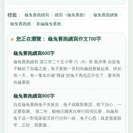
標籤：
龜兔賽跑續寫
續寫《龜兔賽跑》
龜兔賽跑續集
龜兔賽跑續
新編龜兔賽跑
您正在瀏覽： 龜兔賽跑續寫作文700字
龜兔賽跑續寫600字
龜兔賽跑續寫 湛江市二十五小學 六（8）班 殷岸果 自從兔
子輸給了烏龜之後，兔子家族一見到烏龜就會躲起來。終於
有一天，有一隻名叫做“飛速”的兔子再也忍不住了，要求與
烏龜重新...
龜兔賽跑續寫900字
自從龜兔賽跑兔子失敗后，兔子就吸取教訓，暗下決心，一
定要取勝。 第二年，動物王國再次舉行田徑比賽，烏龜和
兔子這一對冤家卻又恰巧分到一組，兔子心想：真是冤家路
窄，正好，我要痛...