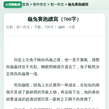
首頁
>
初中作文
>
初一作文
>
龜兔賽跑續寫
白雲飄飄網
龜兔賽跑續寫（700字）
分類：初一作文｜ 字數：700字｜ 編輯：小景
自從上次兔子輸給烏龜之後，他一直不服氣，感覺
烏龜贏得並不光彩。轉眼間兩個月過去了，兔子毅然決
定再與烏龜賽一場。
而烏龜呢，因為上次比賽而一舉成名，在短短的兩
個月里成了森林裡的等級人物，再這樣下去，他的身份
就要遠遠的超過頭號巨星---森林之王獅子的身價了。