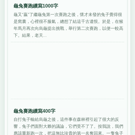
龜兔賽跑續寫1000字
龜又“贏”了繼龜兔第一次賽跑之後，懷才未發的兔子覺得很
是窩囊，心裡很不服氣，總想了結這千古遺恨。於是，在猴
年馬月再次向烏龜提出挑戰，舉行第二次賽跑，以便一較高
下。結果，老天...
龜兔賽跑續寫400字
自打兔子輸給烏龜之後，這件事在森林裡引起了很大的反
響，兔子們面對大夥的議論，它們受不了了。按我說，我們
應該重新跑一次，把這無比珍貴的第一名奪回來。一隻兔子