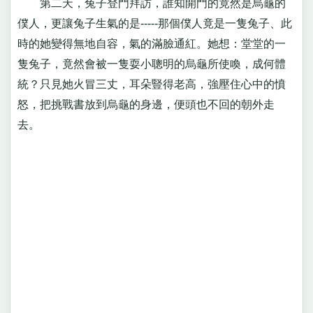
第二天，兔子登門拜訪，誰知開門的竟然是烏龜的
僕人，更讓兔子生氣的是-----那個僕人竟是一隻兔子、此
時的她變得無地自容，氣的滿臉通紅。她想：堂堂的一
隻兔子，竟然會被一隻耍小聰明的烏龜所使喚，成何體
統？只見她火冒三丈，耳朵豎得老高，強壓住心中的憤
怒，把挑戰書放到烏龜的身邊，便頭也不回的朝外走
去。