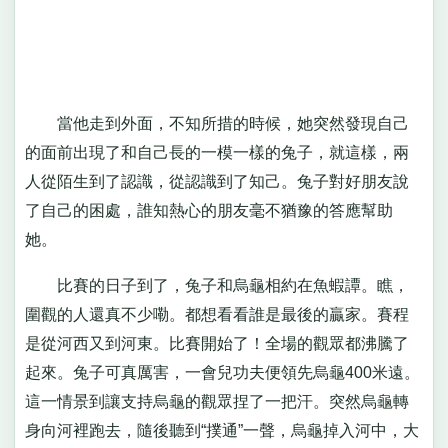
當他走到外面，不知所措的時候，她突然發現自己
的面前出現了和自己長的一模一樣的兔子，就這樣，兩
人從陌生到了認識，從認識到了知己。兔子對好朋友說
了自己的困處，誰知熱心的朋友毫不猶豫的答應幫助
她。
比賽的日子到了，兔子和烏龜相約在魚蝦譚。瞧，
圍觀的人還真不少嘞。都想看看誰是最後的贏家。賽程
是從河西又到河東。比賽開始了！全場的觀眾都沸騰了
起來。兔子可真厲害，一會兒功夫便領先烏龜400米遠。
這一情景到讓支持烏龜的觀眾捏了一把汗。突然烏龜轉
身向河裡跑去，隨後聽到“撲通”一聲，烏龜掉入河中，大