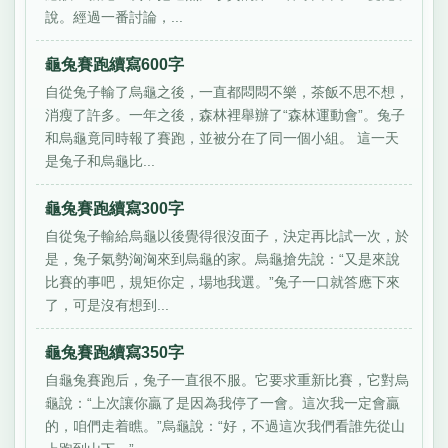
說。經過一番討論，...
龜兔賽跑續寫600字
自從兔子輸了烏龜之後，一直都悶悶不樂，茶飯不思不想，
消瘦了許多。一年之後，森林裡舉辦了“森林運動會”。兔子
和烏龜竟同時報了賽跑，並被分在了同一個小組。 這一天
是兔子和烏龜比...
龜兔賽跑續寫300字
自從兔子輸給烏龜以後覺得很沒面子，決定再比試一次，於
是，兔子氣勢洶洶來到烏龜的家。烏龜搶先說：“又是來說
比賽的事吧，規矩你定，場地我選。”兔子一口就答應下來
了，可是沒有想到...
龜兔賽跑續寫350字
自龜兔賽跑后，兔子一直很不服。它要求重新比賽，它對烏
龜說：“上次讓你贏了是因為我停了一會。這次我一定會贏
的，咱們走着瞧。”烏龜說：“好，不過這次我們看誰先從山