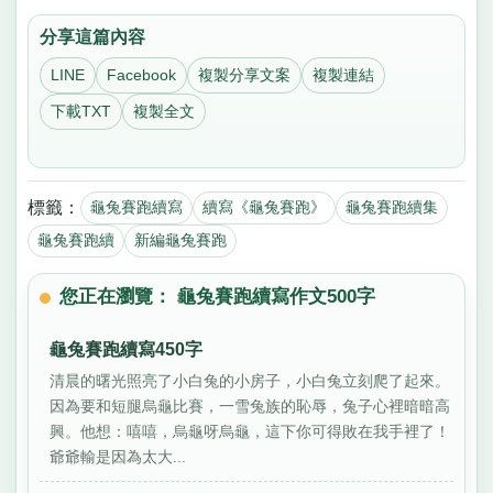
分享這篇內容
LINE
Facebook
複製分享文案
複製連結
下載TXT
複製全文
標籤：
龜兔賽跑續寫
續寫《龜兔賽跑》
龜兔賽跑續集
龜兔賽跑續
新編龜兔賽跑
您正在瀏覽： 龜兔賽跑續寫作文500字
龜兔賽跑續寫450字
清晨的曙光照亮了小白兔的小房子，小白兔立刻爬了起來。
因為要和短腿烏龜比賽，一雪兔族的恥辱，兔子心裡暗暗高
興。他想：嘻嘻，烏龜呀烏龜，這下你可得敗在我手裡了！
爺爺輸是因為太大...