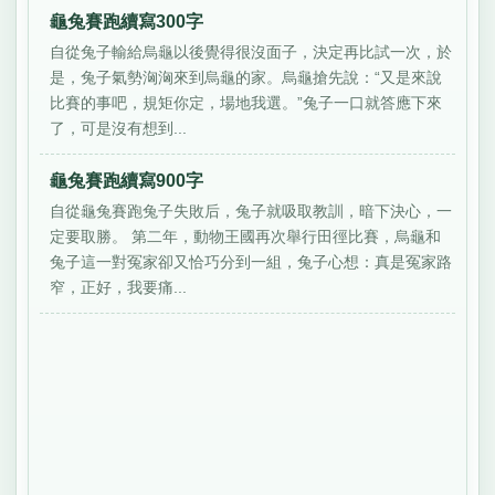
龜兔賽跑續寫300字
自從兔子輸給烏龜以後覺得很沒面子，決定再比試一次，於
是，兔子氣勢洶洶來到烏龜的家。烏龜搶先說：“又是來說
比賽的事吧，規矩你定，場地我選。”兔子一口就答應下來
了，可是沒有想到...
龜兔賽跑續寫900字
自從龜兔賽跑兔子失敗后，兔子就吸取教訓，暗下決心，一
定要取勝。 第二年，動物王國再次舉行田徑比賽，烏龜和
兔子這一對冤家卻又恰巧分到一組，兔子心想：真是冤家路
窄，正好，我要痛...