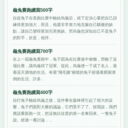
龜兔賽跑續寫500字
自從兔子在長跑比賽中輸給烏龜后，就下定決心要把自己訓
練得更加強大，而且，他還非常努力地克服自己驕傲的缺
點，讓自己變得更加完美無缺。而烏龜也深知自己不是兔子
的對手，於是，他拜...
龜兔賽跑續寫700字
在上一屆龜兔賽跑中，兔子因為在比賽途中偷懶，而輸了這
場比賽，讓烏龜得了冠軍。從此，烏龜便一下成了名人，過
着花天酒地的生活。有着“飛毛腿”稱號的兔子卻過着窮困潦
倒的生活。許多...
龜兔賽跑續寫400字
自打兔子輸給烏龜之後，這件事在森林裡引起了很大的反
響，兔子們面對大夥的議論，它們受不了了。按我說，我們
應該重新跑一次，把這無比珍貴的第一名奪回來。一隻兔子
說。經過一番討論，...