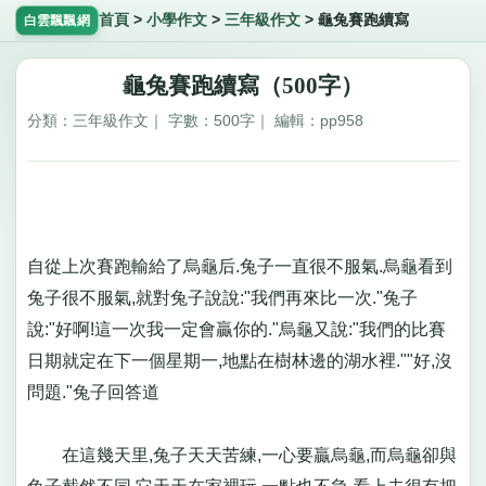
首頁
>
小學作文
>
三年級作文
>
龜兔賽跑續寫
白雲飄飄網
龜兔賽跑續寫（500字）
分類：三年級作文｜ 字數：500字｜ 編輯：pp958
自從上次賽跑輸給了烏龜后.兔子一直很不服氣.烏龜看到
兔子很不服氣,就對兔子說說:"我們再來比一次."兔子
說:"好啊!這一次我一定會贏你的."烏龜又說:"我們的比賽
日期就定在下一個星期一,地點在樹林邊的湖水裡.""好,沒
問題."兔子回答道
在這幾天里,兔子天天苦練,一心要贏烏龜,而烏龜卻與