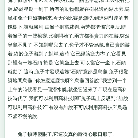
兔子截然不同,它天天在家裡玩,一點也不急,看上去很有把
握.終於星期一到了,所有的動物都聚在樹林邊的湖水旁,烏
龜和兔子也如期到來.今天的比賽是;誰先到達湖對岸的老
愧樹下,誰就勝利,由猴子擔當裁判,兩芳都準備完畢后,隨
着猴子的一聲槍響,比賽開始了.兩方都很賣力的在游,突然
烏龜不見了,不知到哪兒去了,兔子才不管烏龜,自己賣的游
着.終於兔子游到了對岸.這時,它已經筋疲力盡了,它看見
那裡有一塊石頭,於是,它就坐上去,可以當它一坐下,石頭
就動了.這時,兔子才發現這塊"石頭"竟然是烏龜.兔子很驚
訝地問烏龜;"你怎麼這麼快呀?"烏龜回答說:"我游到一半
上午的時候看見一個潛水艇,就坐它過來了.""現在是高科
技時代了,我們可以利用高科技啊!"兔子馬上反駁到:"誰說
可以利用高科技?""有沒有誰說不可以利用高科技?"烏龜
不緊不慢的說.
兔子頓時傻眼了,它這次真的輸得心服口服了.