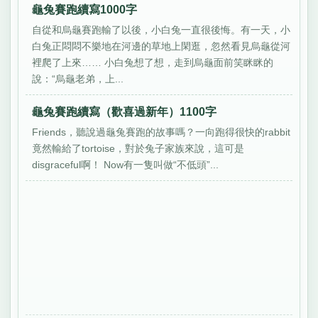
龜兔賽跑續寫1000字
自從和烏龜賽跑輸了以後，小白兔一直很後悔。有一天，小
白兔正悶悶不樂地在河邊的草地上閑逛，忽然看見烏龜從河
裡爬了上來…… 小白兔想了想，走到烏龜面前笑眯眯的
說：“烏龜老弟，上...
龜兔賽跑續寫（歡喜過新年）1100字
Friends，聽說過龜兔賽跑的故事嗎？一向跑得很快的rabbit
竟然輸給了tortoise，對於兔子家族來說，這可是
disgraceful啊！ Now有一隻叫做“不低頭”...