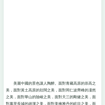
美麗中國的景色讓人陶醉。面對青藏高原的崇高之
美，面對黃土高原的壯闊之美，面對岡仁波齊峰的凜然
之美，面對華山的險峻之美，面對天三的剛健之美，面
對萬里長城的雄渾之美，面對美掖雅丹的眩目之美，面