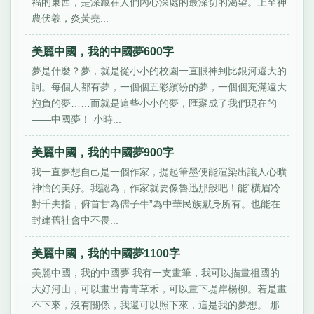
福的東西，是深藏在人們內心深處的最深切的渴望。上至神
農伏羲，炎黃堯...
美麗中國，我的中國夢600字
夢是什麼？夢，就是從小小的校園一直眼神到比銀河還大的
詞。每個人都有夢，一個個五彩繽紛的夢，一個個充滿遠大
抱負的夢……而就是這些小小的夢，匯聚成了我們現在的
——中國夢！ 小時...
美麗中國，我的中國夢900字
我一直夢想自己是一個作家，提起筆墨便能渲染出讓人心曠
神怡的美好。我認為，作家就要像魯迅那般吧！能“橫眉冷
對千夫指，俯首甘為孺子牛”為中華民族獻身所有。也能在
封建舊社會中不畏...
美麗中國，我的中國夢1100字
美麗中國，我的中國夢 我有一支畫筆，我可以描畫祖國的
大好河山，可以畫出青青草禾，可以畫下堤岸楊柳。若是畫
不下來，沒有關係，我還可以照下來，這是我的夢想。 那