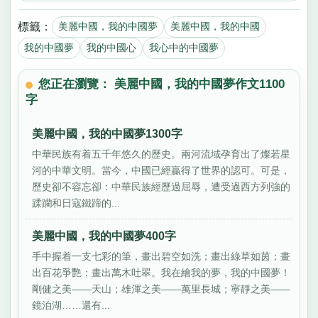
標籤：
美麗中國，我的中國夢
美麗中國，我的中國
我的中國夢
我的中國心
我心中的中國夢
您正在瀏覽： 美麗中國，我的中國夢作文1100
字
美麗中國，我的中國夢1300字
中華民族有着五千年悠久的歷史。兩河流域孕育出了燦若星
河的中華文明。當今，中國已經贏得了世界的認可。可是，
歷史卻不容忘卻：中華民族經歷過屈辱，遭受過西方列強的
蹂躪和日寇鐵蹄的...
美麗中國，我的中國夢400字
手中握着一支七彩的筆，畫出碧空如洗；畫出綠草如茵；畫
出百花爭艷；畫出萬木吐翠。我在繪我的夢，我的中國夢！
剛健之美——天山；雄渾之美——萬里長城；寧靜之美——
鏡泊湖……還有...