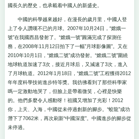
國長久的歷史，也承載着中國人的新盛史。
中國的科學越來越好，在漫長的歲月里，中國人登
上了令人讚嘆不已的月球。2007年10月24日，“嫦娥一
號”在我國西昌發射了。“嫦娥一號”圓滿完成了探測任
務，在2008年11月12日拍下了一幅”月球影像圖”。又在
2010年10月1日，“嫦娥二號”成功發射。“嫦娥二號”圍繞
地球軌道加速了3次，接近月球后，又減速了3次，進入
了月球軌道。2012年1月18日，“嫦娥二號”工程獲得2012
年年度科學技術進步特等獎。我彷彿看到了那些科學家
嗎一定激動地哭了，但臉上是帶着微笑，心裡是快樂
的。他們多麼令人感動呀！祖國又增加了光彩！2012
你，上天、入海，中國從未停過創新的腳步。“蛟龍”成功
潛下了7062米，再次刷新“中國深度”。中國進步的腳步從
未停過。