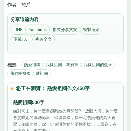
作者：撒兵
分享這篇內容
LINE
Facebook
複製分享文案
複製連結
下載TXT
複製全文
標籤：
熱愛祖國
我愛祖國，我愛黨
我愛祖國的藍天
我們愛祖國
愛祖國
您正在瀏覽： 熱愛祖國作文450字
熱愛祖國500字
面對高山，你一定會感慨她的氣勢磅?；放眼大海，你一定
會驚嘆她的洶湧澎湃；仰望青松，你一定讚美他的高大蒼
翠；俯瞰小草，你一定會讚美她的堅韌不拔…… 因為，在
她們身上，孕育着中...