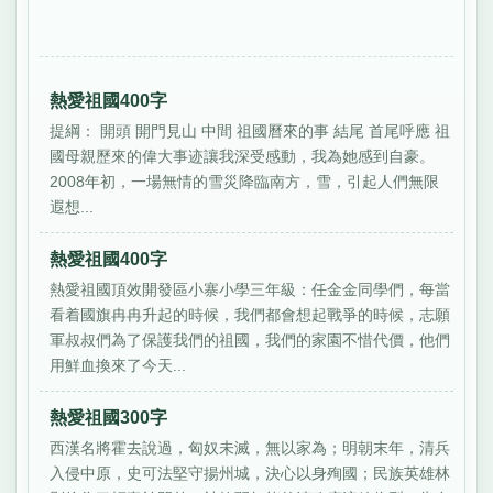
熱愛祖國400字
提綱： 開頭 開門見山 中間 祖國曆來的事 結尾 首尾呼應 祖
國母親歷來的偉大事迹讓我深受感動，我為她感到自豪。
2008年初，一場無情的雪災降臨南方，雪，引起人們無限
遐想...
熱愛祖國400字
熱愛祖國頂效開發區小寨小學三年級：任金金同學們，每當
看着國旗冉冉升起的時候，我們都會想起戰爭的時候，志願
軍叔叔們為了保護我們的祖國，我們的家園不惜代價，他們
用鮮血換來了今天...
熱愛祖國300字
西漢名將霍去說過，匈奴未滅，無以家為；明朝末年，清兵
入侵中原，史可法堅守揚州城，決心以身殉國；民族英雄林