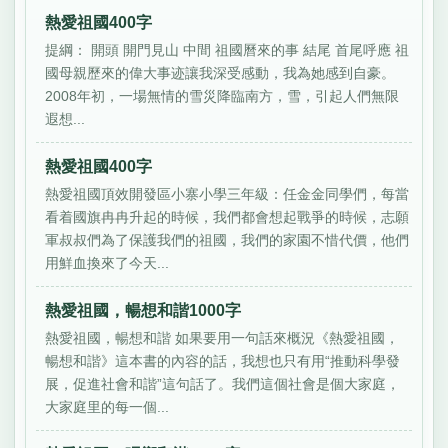
熱愛祖國400字
提綱： 開頭 開門見山 中間 祖國曆來的事 結尾 首尾呼應 祖
國母親歷來的偉大事迹讓我深受感動，我為她感到自豪。
2008年初，一場無情的雪災降臨南方，雪，引起人們無限
遐想...
熱愛祖國400字
熱愛祖國頂效開發區小寨小學三年級：任金金同學們，每當
看着國旗冉冉升起的時候，我們都會想起戰爭的時候，志願
軍叔叔們為了保護我們的祖國，我們的家園不惜代價，他們
用鮮血換來了今天...
熱愛祖國，暢想和諧1000字
熱愛祖國，暢想和諧 如果要用一句話來概況《熱愛祖國，
暢想和諧》這本書的內容的話，我想也只有用“推動科學發
展，促進社會和諧”這句話了。我們這個社會是個大家庭，
大家庭里的每一個...