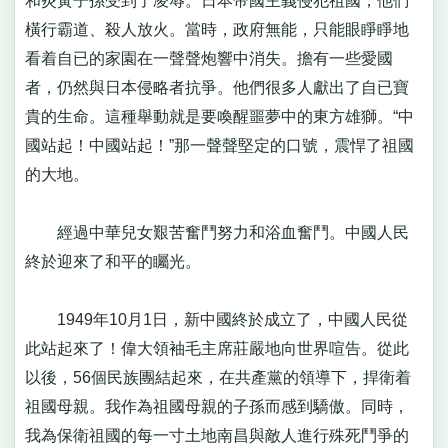
和炎黃子孫受到了凌辱。日本帝國主義侵犯祖國，他們
橫行霸道、殺人放火。當時，政府無能，只能眼睜睜地
看着自已的家園在一聲聲炮響中消失。擔有一些愛國
者，仍然與日本侵略者抗爭。他們很多人獻出了自已寶
貴的生命。這種舉動就是要喚醒噩夢中的東方雄獅。“中
國站起！中國站起！”那一聲聲堅定的口號，震悍了祖國
的大地。
經過中華兒女艱苦奮鬥努力和浴血奮鬥。中國人民
終於迎來了和平的矚光。
1949年10月1日，新中國終於成立了，中國人民從
此站起來了！偉大領袖毛主席莊嚴地向世界喧告。從此
以後，56個民族團結起來，在共產黨的領導下，捍衛着
祖國母親。我作為祖國母親的子孫而感到驕傲。同時，
我為保衛祖國的每一寸土地南昌與敵人進行殊死鬥爭的