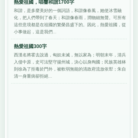
熱愛祖國，唱響和諧1700字
和諧，是多麼美好的一個詞語，和諧像春風，她使冰雪融
化，把人們帶到了春天；和諧像春雨，潤物細無聲。可所有
這些意境都是在祖國的繁榮昌盛下的。因此，熱愛祖國，從
小事做起，這是我們...
熱愛祖國300字
西漢名將霍去說過，匈奴未滅，無以家為；明朝末年，清兵
入侵中原，史可法堅守揚州城，決心以身殉國；民族英雄林
則徐為了拒毒於門外，被軟弱無能的清政府流放依犁；朱自
清一身重病卻拒絕...