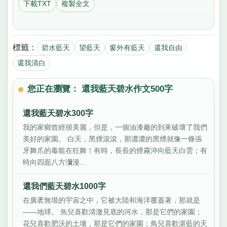
下載TXT
複製全文
標籤：
碧水藍天
望藍天
窗外有藍天
還我自由
還我清白
您正在瀏覽： 還我藍天碧水作文500字
還我藍天碧水300字
我的家鄉曾經很美麗，但是，一個油漆廠的到來破壞了我們
美好的家園。 白天，黑煙滾滾，那濃濃的黑煙就像一條張
牙舞爪的毒龍在狂舞！有時，長長的煙霧沖向藍天白雲；有
時向四面八方瀰漫...
還我們藍天碧水1000字
在廣袤無垠的宇宙之中，它被大陸和海洋覆蓋著，那就是
——地球。 魚兒喜歡清澈見底的河水，那是它們的家園；
花兒喜歡肥沃的土壤，那是它們的家園；鳥兒喜歡湛藍的天