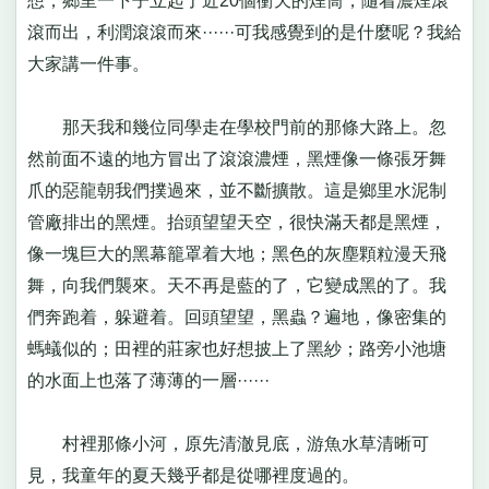
想，鄉里一下子立起了近20個衝天的煙筒，隨着濃煙滾
滾而出，利潤滾滾而來······可我感覺到的是什麼呢？我給
大家講一件事。
那天我和幾位同學走在學校門前的那條大路上。忽
然前面不遠的地方冒出了滾滾濃煙，黑煙像一條張牙舞
爪的惡龍朝我們撲過來，並不斷擴散。這是鄉里水泥制
管廠排出的黑煙。抬頭望望天空，很快滿天都是黑煙，
像一塊巨大的黑幕籠罩着大地；黑色的灰塵顆粒漫天飛
舞，向我們襲來。天不再是藍的了，它變成黑的了。我
們奔跑着，躲避着。回頭望望，黑蟲？遍地，像密集的
螞蟻似的；田裡的莊家也好想披上了黑紗；路旁小池塘
的水面上也落了薄薄的一層······
村裡那條小河，原先清澈見底，游魚水草清晰可
見，我童年的夏天幾乎都是從哪裡度過的。