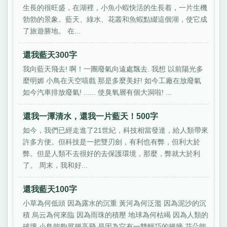
生長的很旺盛，在湖裡，小魚小蝦快活的生長着，一片生機
勃勃的景象。藍天、綠水、花叢和魚蝦點綴這個湖，使它成
了旅遊勝地。 在...
還我藍天300字
我向藍天飛去! 啊！一團廢氣向遠處飄去. 我想 以前陽光多
麼明媚 小鳥在天空嘻戲 那是多麼美好! 如今工廠在放廢氣
如今汽車排放廢氣! ...... 使臭氧層有個大洞啦! ...
還我一潭清水，還我一片藍天！500字
如今，我們已經走進了21世紀，科技相當發達，給人類帶來
許多方便。但科技是一把雙刃劍，有利也有弊，但利大於
弊。但是人類不去很好的去保護環境，那麼，弊就大於利
了。 周末，我和好...
還我藍天100字
小草為何低頭 因為露水的沉重 黃河為何泛濫 因為泥沙的沉
積 烏云為何來臨 因為雨珠的積壓 地球為何枯竭 因為人類的
破壞 小鳥能夠展翅高飛 是因為它有一雙輕巧的翅膀 花朵能