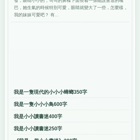
發，眼睛小小的，彎彎的鼻樑下面長着一張能說會道的嘴
巴，她生氣的時候特別可愛，眼睛就變大了一些，怎麼樣，
我的妹妹可愛吧？ 有...
我是一隻現代的小小小蟑螂350字
我是一隻小小小鳥600字
我是小小讀書迷400字
我是小小讀書迷250字