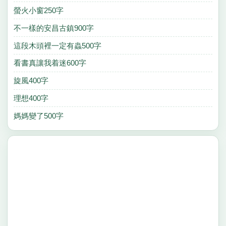
螢火小窗250字
不一樣的安昌古鎮900字
這段木頭裡一定有蟲500字
看書真讓我着迷600字
旋風400字
理想400字
媽媽變了500字