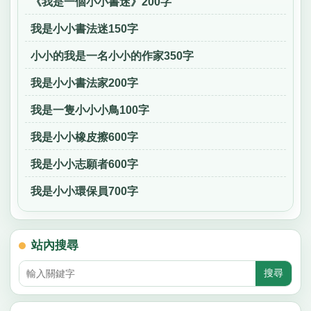
《我是一個小小書迷》200字
我是小小書法迷150字
小小的我是一名小小的作家350字
我是小小書法家200字
我是一隻小小小鳥100字
我是小小橡皮擦600字
我是小小志願者600字
我是小小環保員700字
站內搜尋