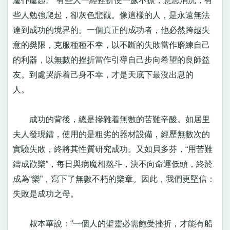
屢仆屢起。”有些人一經挫折便一蹶不振，意志消沉；有
些人勉強爬起，卻灰色悲觀。像這樣的人，是永遠無法
達到成功的境界的。一個真正的成功者，他必然跨越失
意的樊限，克服種種不幸，以不斷的失敗當作磨練自己
的利器，以無數的挫折當作引導自己步向希望的良師益
友。到處哭訴着己身不幸，才是天底下最沒出息的
人。
成功的背後，總是摻雜着無數的苦難辛酸。如居里
夫人發現鐳，使用的是粗劣的器材設備，經歷無數次的
實驗失敗，終將其性質研究成功。又如貝多芬，“用苦難
鑄成歡樂”，每日與病魔相熬斗，決不向命運低頭，終於
成為“樂”，寫下了無數不朽的樂章。因此，我們更堅信：
失敗是成功之母。
叔本華說：“一個人的聖靈必需飽受挫折，才能有船