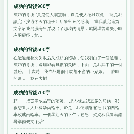
成功的背後900字
成功的背後 “真是使人震驚啊，真是使人感到敬佩！”這是我
讀完《挨過冬天的種子》后發出來的感嘆！ 當我讀完這篇
文章后我的腦海里浮現出了那時的情景：威爾瑪魯道夫小時
左腿癱瘓，她...
成功的背後500字
在透過無數次失敗后又成功的體驗，使我明白了一個道理，
成功的背後，還埋藏着無數的失敗，下面，是我其中的一個
體驗。 十歲時，我依然是個什麼都不會的小姑娘。十歲時
的夏天，我在大樹...
成功的背後700字
顆……把它串成晶瑩的項鏈。 那大概是我五歲的時候，我
很想向大人那樣騎兩輪車。於是，我便讓爸爸把 我的四輪
車改成兩輪車。一個星期天的下午，爸爸、媽媽和我冒着酷
暑準備去文 化宮...