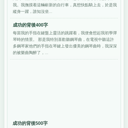
我。我撫摸着這輛嶄新的自行車，真想快點騎上去，於是我
縱身一躍，誰知沒坐...
成功的背後400字
每當我的手指在鍵盤上靈活的跳躍着，我便會想起我初學彈
琴時的情景。 那是我特別喜歡聽鋼琴曲，在電視中聽這許
多鋼琴家他們的手指在琴鍵上發出優美的鋼琴曲時，我深深
的被樂曲陶醉了，...
成功的背後500字