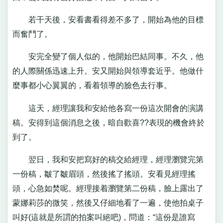
若干天後，安看書看得差不多了，開始為他的目標
而奮鬥了。
安完全變了個人似的，他開始巴結同事。不久，他
的人際關係迅速上升。安又開始與領導套近乎。他做什
麼事都小心翼翼的，看着領導的臉色去行事。
這天，經理讓我和安給他各寫一份這次開會的演講
稿。安得到這個消息之後，暗自歡喜??表現的機會終於
到了。
翌日，我和安把寫好的稿交給經理，經理瀏覽完第
一份稿，皺了皺眉頭，然後搖了搖頭。安看見經理搖
頭，心急如焚呢。經理接着瀏覽第二份稿，臉上露出了
蒙娜莉莎的微笑，然後又仔細地看了一遍，使他拍桌子
叫好(這就是所謂的拍案叫絕吧)，問道：“這份是誰寫