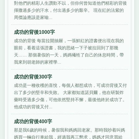
對他們的精彩人生讚歎不以，但你何曾知道他們精彩的背後
揮撒過多少的汗水，付出過多少的艱辛。 現在紅的法紫的
周傑論應該是家喻...
成功的背後1000字
成功的背後 每當拉開抽屜，一張鮮紅的證書便出現在我的
眼前，看着這張證書，我的思緒一下子被拉回到了那幾
天…… 那個暑假的一天，媽媽犧牲了自己的休息時間，帶
我來到胡老師的家裡學...
成功的背後300字
成功是一種收穫的喜悅，每個人都想成功，可成功背後又付
出了多少的堅辛和失敗。 大家都知道諾貝爾，他在研製炸
藥時受過多少傷，可他依然堅持不懈，最後他終於成功了。
他成功的背後又付...
成功的背後400字
那是我6歲的時候，暑假我和媽媽回老家。那時我吵着叫媽
媽買一輛自行車給我，經過我再三懇求，媽媽才同意買給