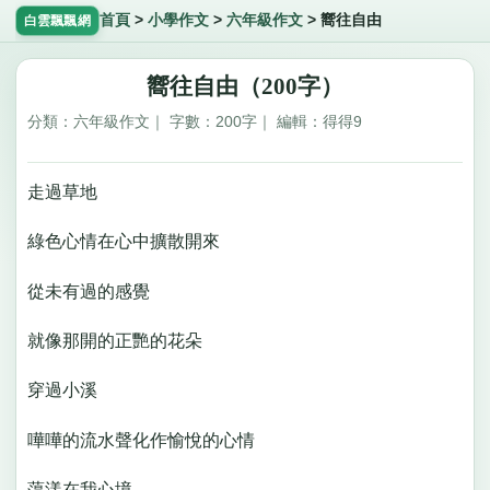
首頁
>
小學作文
>
六年級作文
>
嚮往自由
白雲飄飄網
嚮往自由（200字）
分類：六年級作文｜ 字數：200字｜ 編輯：得得9
走過草地
綠色心情在心中擴散開來
從未有過的感覺
就像那開的正艷的花朵
穿過小溪
嘩嘩的流水聲化作愉悅的心情
蕩漾在我心境