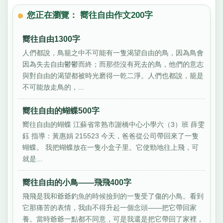
您正在瀏覽： 嚮往自由作文200字
嚮往自由1300字
人們都說，鳥籠之中不可能有一隻渴望自由的鳥，因為鳥會
因為失去自由鬱鬱而終；而那些沒有死去的鳥，他們的意志
與對自由的渴望都被時光磨得一乾二淨。人們也都說，籠是
不可能放走鳥的，...
嚮往自由的蝴蝶500字
嚮往自由的蝴蝶 江蘇省常熟市謝橋中心小學六（3）班 薛雯
鈺 指導：黃惠娟 215523 今天，爸爸從公司帶回來了一隻
蝴蝶。 我把蝴蝶放在一隻小盒子里。它使勁地往上飛，可
就是...
嚮往自由的小鳥——飛飛400字
飛飛是我和爺爺釣魚的時候撿到的一隻受了傷的小鳥。看到
它那痛苦的表情，我由不得升起一個念頭——把它帶回家
養。當時爺爺一點都不同意，可是我還是把它帶回了家裡，