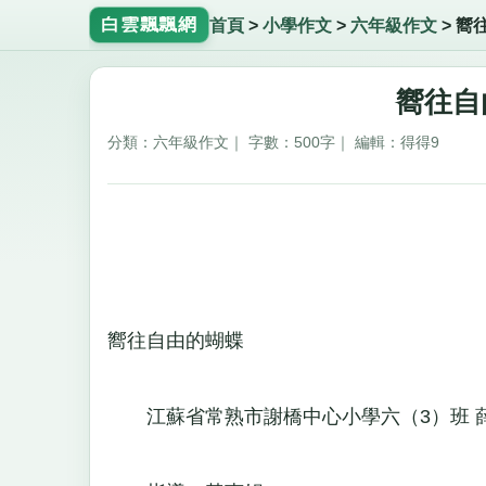
白雲飄飄網
首頁
>
小學作文
>
六年級作文
>
嚮
嚮往自
分類：六年級作文｜ 字數：500字｜ 編輯：得得9
嚮往自由的蝴蝶
江蘇省常熟市謝橋中心小學六（3）班 