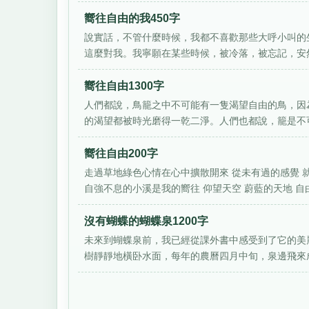
嚮往自由的我450字
說實話，不管什麼時候，我都不喜歡那些大呼小叫的
這麼對我。我寧願在某些時候，被冷落，被忘記，安然
嚮往自由1300字
人們都說，鳥籠之中不可能有一隻渴望自由的鳥，因
的渴望都被時光磨得一乾二淨。人們也都說，籠是不可
嚮往自由200字
走過草地綠色心情在心中擴散開來 從未有過的感覺 
自強不息的小溪是我的嚮往 仰望天空 蔚藍的天地 自由.
沒有蝴蝶的蝴蝶泉1200字
未來到蝴蝶泉前，我已經從課外書中感受到了它的美
樹靜靜地橫卧水面，每年的農曆四月中旬，泉邊飛來成