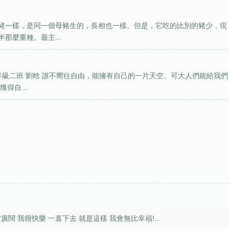
豬一樣，是同一個母豬生的，長相也一樣。但是，它吃的比別的豬少，現
那麼重種。最主...
年級二班 劉晗 誰不嚮往自由，能擁有自己的一片天空。可大人們能給我們
得自...
廣闊 我很快樂 一直下去 就是這樣 我會無比幸福!...