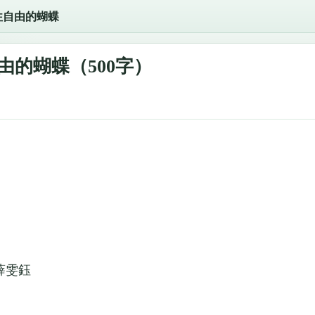
往自由的蝴蝶
由的蝴蝶（500字）
薛雯鈺