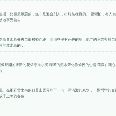
生活，比起最厭惡的，無非是迎合別人，出於某種目的。 更懼怕，有人
地享受着自...
為鳥會因為失去自由鬱鬱而終；而那些沒有死去的鳥，他們的意志與對自
能放走鳥的，...
就像那開的正艷的花朵穿過小溪 嘩嘩的流水聲化作愉悅的心情 蕩漾在我心
..
麗。在那彩雲之南的點蒼山雲弄峰下，有一潭清澈的泉水，一棵彎彎的合
千上萬的各色...