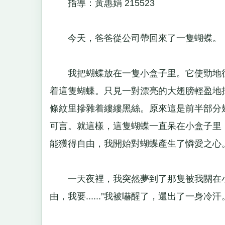
指導：黃惠娟 215523
今天，爸爸從公司帶回來了一隻蝴蝶。
我把蝴蝶放在一隻小盒子里。它使勁地往上
着這隻蝴蝶。只見一對漂亮的大翅膀輕盈地
條紋里摻雜着縷縷黑絲。原來這是前半部分
可言。就這樣，這隻蝴蝶一直呆在小盒子里
能獲得自由，我開始對蝴蝶產生了憐愛之心
一天夜裡，我突然夢到了那隻被我關在小
由，我要......”我被嚇醒了，還出了一身冷汗