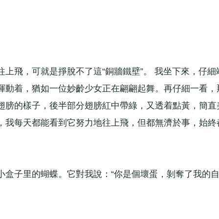
飛，可就是掙脫不了這“銅牆鐵壁”。 我坐下來，仔細
揮動着，猶如一位妙齡少女正在翩翩起舞。再仔細一看，
翅膀的樣子，後半部分翅膀紅中帶綠，又透着點黃，簡直
，我每天都能看到它努力地往上飛，但都無濟於事，始終
。
盒子里的蝴蝶。它對我說：“你是個壞蛋，剝奪了我的
。