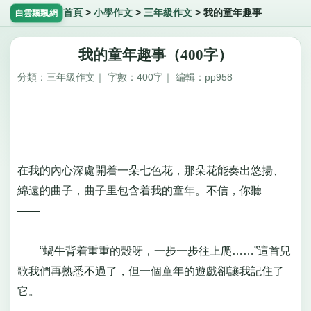
首頁
>
小學作文
>
三年級作文
>
我的童年趣事
白雲飄飄網
我的童年趣事（400字）
分類：三年級作文｜ 字數：400字｜ 編輯：pp958
在我的內心深處開着一朵七色花，那朵花能奏出悠揚、
綿遠的曲子，曲子里包含着我的童年。不信，你聽
——
“蝸牛背着重重的殼呀，一步一步往上爬……”這首兒
歌我們再熟悉不過了，但一個童年的遊戲卻讓我記住了
它。