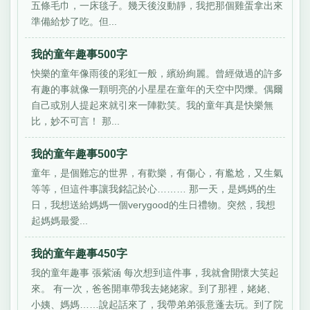
五條毛巾，一床毯子。幾天後沒動靜，我把那個雞蛋拿出來
準備給炒了吃。但...
我的童年趣事500字
快樂的童年像雨後的彩虹一般，繽紛絢麗。曾經做過的許多
有趣的事就像一顆明亮的小星星在童年的天空中閃爍。偶爾
自己或別人提起來就引來一陣歡笑。我的童年真是快樂無
比，妙不可言！ 那...
我的童年趣事500字
童年，是個難忘的世界，有歡樂，有傷心，有尷尬，又生氣
等等，但這件事讓我銘記於心……… 那一天，是媽媽的生
日，我想送給媽媽一個verygood的生日禮物。突然，我想
起媽媽最愛...
我的童年趣事450字
我的童年趣事 張紫涵 每次想到這件事，我就會開懷大笑起
來。 有一次，爸爸開車帶我去姥姥家。到了那裡，姥姥、
小姨、媽媽……說起話來了，我帶弟弟張意蓬去玩。到了院