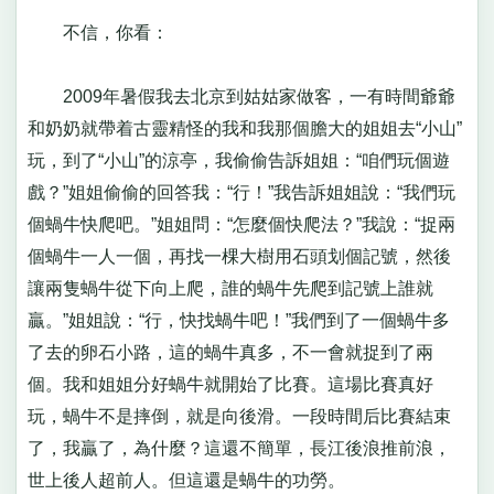
不信，你看：
2009年暑假我去北京到姑姑家做客，一有時間爺爺
和奶奶就帶着古靈精怪的我和我那個膽大的姐姐去“小山”
玩，到了“小山”的涼亭，我偷偷告訴姐姐：“咱們玩個遊
戲？”姐姐偷偷的回答我：“行！”我告訴姐姐說：“我們玩
個蝸牛快爬吧。”姐姐問：“怎麼個快爬法？”我說：“捉兩
個蝸牛一人一個，再找一棵大樹用石頭划個記號，然後
讓兩隻蝸牛從下向上爬，誰的蝸牛先爬到記號上誰就
贏。”姐姐說：“行，快找蝸牛吧！”我們到了一個蝸牛多
了去的卵石小路，這的蝸牛真多，不一會就捉到了兩
個。我和姐姐分好蝸牛就開始了比賽。這場比賽真好
玩，蝸牛不是摔倒，就是向後滑。一段時間后比賽結束
了，我贏了，為什麼？這還不簡單，長江後浪推前浪，
世上後人超前人。但這還是蝸牛的功勞。