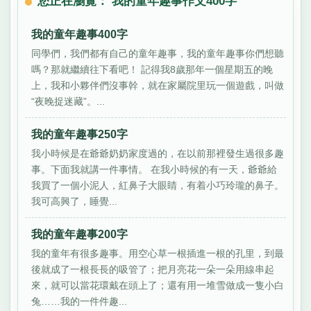
您正在瀏覽： 我的童年趣事作文400字
我的童年趣事400字
同學們，我們都有自己的童年趣事，我的童年趣事你們想聽
嗎？那就繼續往下看吧！ 記得我8歲那年一個星期五的晚
上，我和小夥伴們沒事幹，就在家屬院里玩一個遊戲，叫做
“夜晚捉迷藏”。...
我的童年趣事250字
我小時候是在爺爺奶奶家度過的，在以前那裡發生過很多趣
事。下面我就講一件事情。 在我小時候的有一天，爺爺給
我買了一個小泥人，紅鼻子大眼睛，有着小巧玲瓏的鼻子。
我可高興了，睡覺...
我的童年趣事200字
我的童年有很多趣事。用空心草一根插進一根的孔里，到最
後就成了一根長長的吸管了；把月亮花一朵一朵用線串起
來，就可以當花環戴在頭上了；還有用一堆雪做成一隻小白
兔……我的一件件趣...