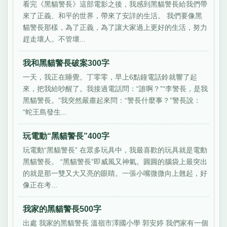
看完《黑貓警長》這部電影之後，我感到黑貓警長給我們帶
來了正義、和平的世界，帶來了安詳的生活。 我們要像黑
貓警長那樣，為了正義，為了讓大家過上更好的生活，努力
趕走壞人。不管壞...
我和黑貓警長破案300字
一天，我正在睡覺。丁零零，早上6點鐘電話鈴就響了起
來，把我給吵醒了。我接過電話問：“誰啊？”“李警長，是我
黑貓警長。”我突然嚴肅起來問：“警長什麼事？”警長說：
“蛇王島發生...
玩電動“黑貓警長”400字
玩電動“黑貓警長” 在眾多玩具中，我最喜歡的玩具就是電動
黑貓警長。 “黑貓警長”即威風又神氣。圓圓的腦袋上最突出
的就是那一雙又大又亮的眼睛。一張小嘴微微向上翹起，好
像正在考...
我家的黑貓警長500字
出處 我家的黑貓警長 溫嶺市澤國小學 郭安婷 我們家有一個