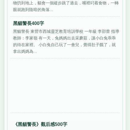
物扔到地上，貓會一個縱步跳了過去，嘴裡叼着食物，一轉
眼就跑到陰暗的角落...
黑貓警長400字
黑貓警長 東營市西城靈芝教育培訓學校 一年級 李邵蕾 指導
教師：李家嶺 有一天，兔媽媽出去采蘑菇，讓小白兔乖乖
的待在家裡。 小白兔自己玩了一會兒，覺得肚子餓了，就
拿出媽媽為...
《黑貓警長》觀后感500字