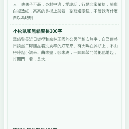
人，他個子不高，身材中適，愛說話，行動非常敏捷，臉龐
白裡透紅，高高的鼻樑上架着一副藍邊眼鏡，不管我有什麼
自以為聰明...
小松鼠和黑貓警長300字
黑貓警長近日樂得和森林王國的公民們相安無事，自己便整
日蹺起二郎腿品着別貢奉的好茶來。有天喝在興頭上，不由
得哼起小調來。曲未盡，歌未終，一陣陣敲門聲把他驚起，
打開門一看，是大...