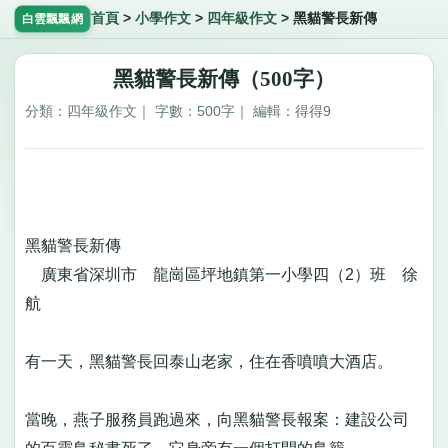
首頁
>
小學作文
>
四年級作文
>
黑貓警長新傳
白雲飄飄網
黑貓警長新傳（500字）
分類：四年級作文｜ 字數：500字｜ 編輯：得得9
黑貓警長新傳
廣東省深圳市 龍崗區坪地鎮第一小學四（2）班 徐
航
有一天，黑貓警長回泰山老家，住在香噴噴大酒店。
當晚，燕子服務員跑過來，向黑貓警長報案：建設公司