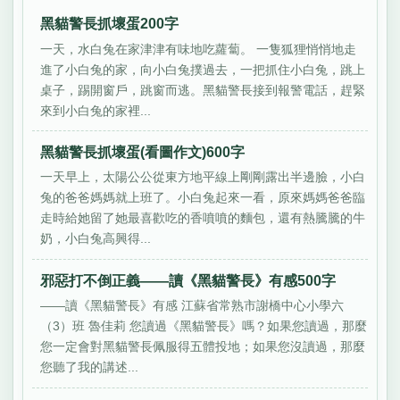
黑貓警長抓壞蛋200字
一天，水白兔在家津津有味地吃蘿蔔。 一隻狐狸悄悄地走
進了小白兔的家，向小白兔撲過去，一把抓住小白兔，跳上
桌子，踢開窗戶，跳窗而逃。黑貓警長接到報警電話，趕緊
來到小白兔的家裡...
黑貓警長抓壞蛋(看圖作文)600字
一天早上，太陽公公從東方地平線上剛剛露出半邊臉，小白
兔的爸爸媽媽就上班了。小白兔起來一看，原來媽媽爸爸臨
走時給她留了她最喜歡吃的香噴噴的麵包，還有熱騰騰的牛
奶，小白兔高興得...
邪惡打不倒正義——讀《黑貓警長》有感500字
——讀《黑貓警長》有感 江蘇省常熟市謝橋中心小學六
（3）班 魯佳莉 您讀過《黑貓警長》嗎？如果您讀過，那麼
您一定會對黑貓警長佩服得五體投地；如果您沒讀過，那麼
您聽了我的講述...