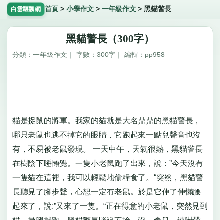
首頁
>
小學作文
>
一年級作文
>
黑貓警長
白雲飄飄網
黑貓警長（300字）
分類：一年級作文｜ 字數：300字｜ 編輯：pp958
貓是捉鼠的將軍。我家的貓就是大名鼎鼎的黑貓警長，
哪只老鼠也逃不掉它的眼睛，它跑起來一點兒聲音也沒
有，不易被老鼠發現。 一天中午，天氣很熱，黑貓警長
在樹陰下睡懶覺。一隻小老鼠跑了出來，說：”今天沒有
一隻貓在這裡，我可以輕鬆地偷糧食了。“突然，黑貓警
長聽見了腳步聲，心想一定有老鼠。於是它伸了伸懶腰
起來了，說:”又來了一隻。“正在得意的小老鼠，突然見到