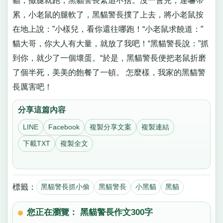
貓，撒腿就跑，黑貓警長緊追不捨。沒一會兒，連嚇帶
累，小老鼠的腿軟了，黑貓警長撲了上去，將小老鼠按
在地上說：”小樣兒，看你還往哪跑！“小老鼠求饒道：”
貓大哥，你大人有大量，就放了我吧！“黑貓警長說：”抓
到你，就少了一個壞蛋。“於是，黑貓警長便把老鼠折磨
了個半死，美美的飽餐了一頓。 怎麼樣，我家的黑貓警
長厲害吧！
分享這篇內容
LINE
Facebook
複製分享文案
複製連結
下載TXT
複製全文
標籤：
黑貓警長抓小偷
黑貓警長
小黑貓
黑貓
您正在瀏覽： 黑貓警長作文300字