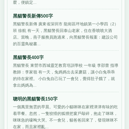
麼，便鎮定...
黑貓警長新傳500字
黑貓警長新傳 廣東省深圳市 龍崗區坪地鎮第一小學四（2）
班 徐航 有一天，黑貓警長回泰山老家，住在香噴噴大酒
店。當晚，燕子服務員跑過來，向黑貓警長報案：建設公司
的百靈鳥秘書...
黑貓警長400字
黑貓警長 東營市西城靈芝教育培訓學校 一年級 李邵蕾 指導
教師：李家嶺 有一天，兔媽媽出去采蘑菇，讓小白兔乖乖
的待在家裡。 小白兔自己玩了一會兒，覺得肚子餓了，就
拿出媽媽為...
聰明的黑貓警長150字
一個萬里無雲的早晨。可愛的小貓咪咪在家裡津津有味的吃
着早餐。忽然，一隻狡猾的狐狸把窗戶敲碎，抱走了咪咪，
咪咪急的嚎啕大哭。不一會兒，貓爸爸回來了，發現咪咪不
在家，而且家裡亂...