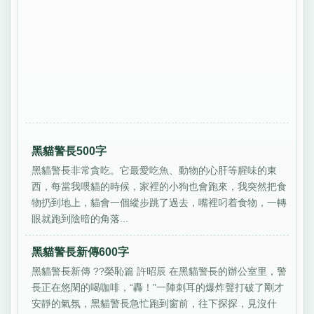
黑貓警長500字
黑貓警長非常貪吃。它最愛吃魚、動物的心肝等腥味的東
西，每當我喂貓的時候，家裡的小狗也會跑來，我突然把食
物扔到地上，貓會一個縱步跳了過去，嘴裡叼着食物，一轉
眼就跑到陰暗的角落...
黑貓警長新傳600字
黑貓警長新傳 ??榮恥篇 許昭辰 在黑貓警長的辦公室里，警
長正在悠閑的喝咖啡，“轟！”一陣刺耳的爆炸聲打破了剛才
安靜的氣氛，黑貓警長急忙跑到窗前，往下探探，見沒什