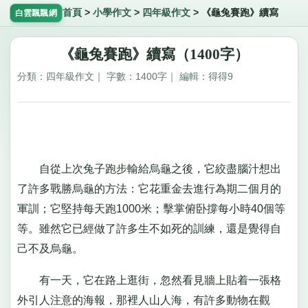
首頁
>
小學作文
>
四年級作文
>
《龜兔賽跑》續寫
白雲飄飄網
《龜兔賽跑》續寫（1400字）
分類：四年級作文｜ 字數：1400字｜ 編輯：得得9
自從上次兔子跑步輸給烏龜之後，它絞盡腦汁想出
了許多戰勝烏龜的方法：它花重金去進行為期二個月的
軍訓；它堅持每天跑1000米；擊掌俯卧撐每小時40個等
等。雖然它已經做了許多生不如死的訓練，還是覺得自
己不及烏龜。
有一天，它在路上逛街，忽然看見牆上貼着一張格
外引人注意的海報，那裡人山人海，有許多動物在觀