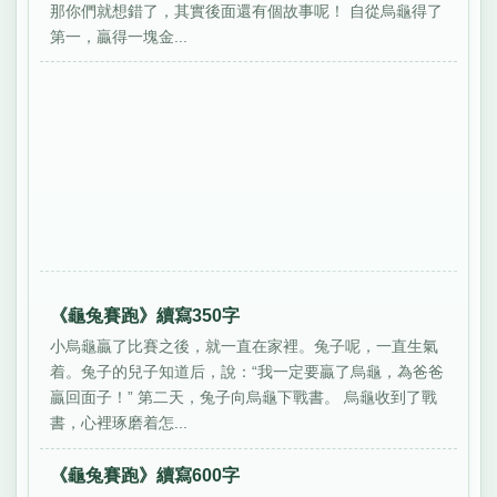
那你們就想錯了，其實後面還有個故事呢！ 自從烏龜得了
第一，贏得一塊金...
《龜兔賽跑》續寫350字
小烏龜贏了比賽之後，就一直在家裡。兔子呢，一直生氣
着。兔子的兒子知道后，說：“我一定要贏了烏龜，為爸爸
贏回面子！” 第二天，兔子向烏龜下戰書。 烏龜收到了戰
書，心裡琢磨着怎...
《龜兔賽跑》續寫600字