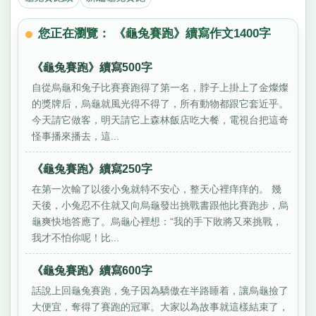
您正在瀏覽： 《龜兔賽跑》續寫作文1400字
《龜兔賽跑》續寫500字
自從烏龜和兔子比賽賽跑得了第一名，脖子上掛上了金燦燦
的獎牌后，烏龜就風光得不得了，所有動物都跟它套近乎。
今天請它做客，明天請它上森林飯店吃大餐，電視台把這奇
怪事播來播去，這...
《龜兔賽跑》續寫250字
在第一次輸了以後小兔就特不安心，整天心裡痒痒的。 幾
天後，小兔忍不住就又向烏龜發出挑戰書跟他比賽跑步，烏
龜爽快地答應了。烏龜心裡想：“我的手下敗將又來挑戰，
我才不怕你呢！比...
《龜兔賽跑》續寫600字
話說上回龜兔賽跑，兔子因為驕傲在半路睡着，讓烏龜撿了
大便宜，奪得了賽跑的冠軍。大家以為故事就這樣結束了，