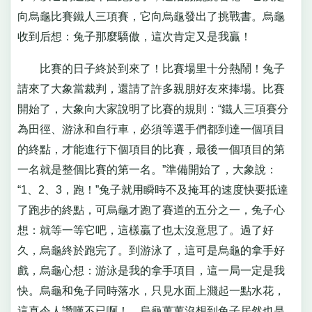
向烏龜比賽鐵人三項賽，它向烏龜發出了挑戰書。烏龜
收到后想：兔子那麼驕傲，這次肯定又是我贏！
比賽的日子終於到來了！比賽場里十分熱鬧！兔子
請來了大象當裁判，還請了許多親朋好友來捧場。比賽
開始了，大象向大家說明了比賽的規則：“鐵人三項賽分
為田徑、游泳和自行車，必須等選手們都到達一個項目
的終點，才能進行下個項目的比賽，最後一個項目的第
一名就是整個比賽的第一名。”準備開始了，大象說：
“1、2、3，跑！”兔子就用瞬時不及掩耳的速度快要抵達
了跑步的終點，可烏龜才跑了賽道的五分之一，兔子心
想：就等一等它吧，這樣贏了也太沒意思了。過了好
久，烏龜終於跑完了。到游泳了，這可是烏龜的拿手好
戲，烏龜心想：游泳是我的拿手項目，這一局一定是我
快。烏龜和兔子同時落水，只見水面上濺起一點水花，
這真令人讚嘆不已啊！，烏龜萬萬沒想到兔子居然也是