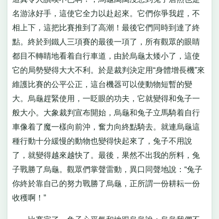
名游泳好手，這使它全力以赴起來。它們你爭我趕，不
相上下，這把比賽推到了高潮！最後它們同時到達了終
點。終於到鐵人三項賽的最後一項了，所有觀眾的眼睛
都目不轉睛地看着自行車道，由於烏龜太矮小了，這使
它的局勢變得大大不利。於是裁判決定用“身體增長機”來
維護比賽的公平公正，這台機器可以使動物短暫的變
大。烏龜趕緊使用，一眨眼的功夫，它就變得和兔子一
般大小。大象裁判宣布開始，烏龜和兔子立馬騎着自行
車像着了魔一樣向前沖，奮力向終點騎去。就連烏龜這
種行動十分緩慢的動物也變得快起來了，兔子不用說
了，就變得越來越快了。最後，果然不出我的所料，兔
子戰勝了烏龜。觀眾們掌聲雷動，異口同聲地說：“兔子
你終於靠自己的努力戰勝了烏龜，正所謂一份耕耘一份
收穫啊！”