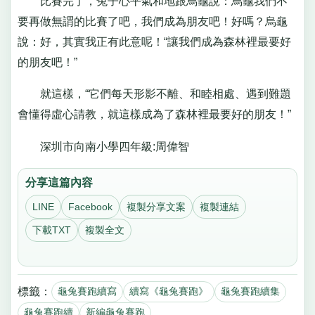
比賽完了，兔子心平氣和地跟烏龜說：烏龜我們不
要再做無謂的比賽了吧，我們成為朋友吧！好嗎？烏龜
說：好，其實我正有此意呢！“讓我們成為森林裡最要好
的朋友吧！”
就這樣，“它們每天形影不離、和睦相處、遇到難題
會懂得虛心請教，就這樣成為了森林裡最要好的朋友！”
深圳市向南小學四年級:周偉智
分享這篇內容
LINE
Facebook
複製分享文案
複製連結
下載TXT
複製全文
標籤：
龜兔賽跑續寫
續寫《龜兔賽跑》
龜兔賽跑續集
龜兔賽跑續
新編龜兔賽跑