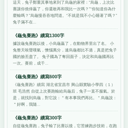
這天，兔子鄭重其事地來到了烏龜的家裡：“烏龜，上次比
賽讓你僥倖贏了，你還敢再和我比一次嗎？”“你知道你為什
麼輸嗎？”烏龜慢吞吞地問道。“不就是我不小心睡著了嗎？”
兔子滿不在...
《龜兔賽跑》續寫1300字
據說龜兔賽跑以後，小烏龜贏了，在動物界里出了名。 小
兔整天唉聲嘆氣，懊惱萬分，連烏龜都比不過，真是把兔子
國的臉丟盡了。 兔子國為了奪回面子，決定和烏龜國再比
一次。賽前，成千...
《龜兔賽跑》續寫600字
《龜兔賽跑》續寫 湖北省宜昌市 興山縣實驗小學四（１）
班 毛浩然 自從上次賽跑輸給烏龜后，兔子一直不服氣。於
是，就找到烏龜，對它說：＂有本事我們再比。＂烏龜說：
＂好啊，我隨...
《龜兔賽跑》續寫300字
自從龜兔賽跑，兔子輸了比賽以後，它苦練跑步技術，在跑