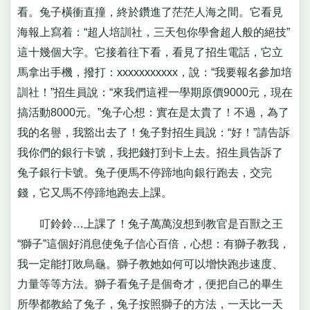
看。兔子橫衝直撞，終於鑽進了茫茫人海之間。它看見
海報上寫着：“超人培訓社，三天包你學會超人般的絕技”
這十幾個大字。它接着往下看，看見了招生電話，它立
馬拿出手機，撥打：xxxxxxxxxxx，說：“我要報名參加培
訓社！”招生員說：“來我們這裡一學期原價9000元，現在
搞活動8000元。”兔子心想：實在是太貴了！不過，為了
我的名譽，我豁出去了！兔子對招生員說：“好！”請告訴
我你們的銀行卡號，我把錢打到卡上去。招生員告訴了
兔子銀行卡號。兔子便馬不停蹄地向銀行跑去，交完
錢，它又馬不停蹄地跑去上課。
叮鈴鈴…上課了！兔子萬萬沒想到教官是百獸之王
“獅子”這個好消息使兔子信心百倍，心想：有獅子教我，
我一定能打敗烏龜。獅子教她如何可以增快跑步速度、
力量等等方法。獅子看兔子是個奇才，便把自己的畢生
所學都教給了兔子，兔子按照獅子的方法，一天比一天